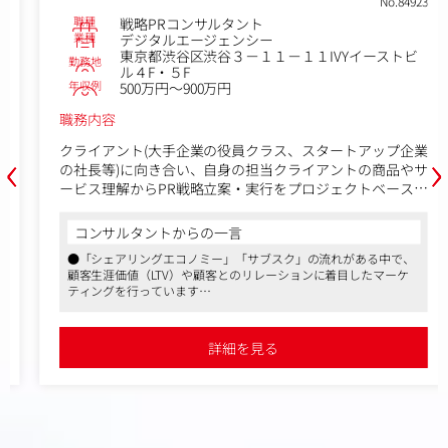
No.84923
職種
戦略PRコンサルタント
業種
デジタルエージェンシー
東京都渋谷区渋谷３－１１－１１IVYイーストビ
勤務地
ル４F・５F
年収例
500万円～900万円
職務内容
‹
›
クライアント(大手企業の役員クラス、スタートアップ企業
の社長等)に向き合い、自身の担当クライアントの商品やサ
ービス理解からPR戦略立案・実行をプロジェクトベースで
ご担当いただきます。ご経験・スキルによってお任せする
業務は決定しますが、入社後は現PMの元、OJTで業務を習
コンサルタントからの一言
得して頂くことを想定しております。
●「シェアリングエコノミー」「サブスク」の流れがある中で、
顧客生涯価値（LTV）や顧客とのリレーションに着目したマーケ
【具体的な案件例】
ティングを行っています
・大手総合商社のSDGs総合ブランディング戦略の企画立
●上場企業という安定性がありつつ、ベストベンチャー100を受
案・WEB企画制作運用
賞したスピード感もあり、成長できる環境です
・スタートアップベンチャーの上場に向けた企業価値最大
●クライアントの商品が売れることで初めて報酬をいただく「完
詳細を見る
全成果報酬型」で、クライアントに真摯に向き合う社風となって
化プロジェクトの推進
います
・D2Cブランドの認知・売上向上のための戦略PR企画の立
案・実行