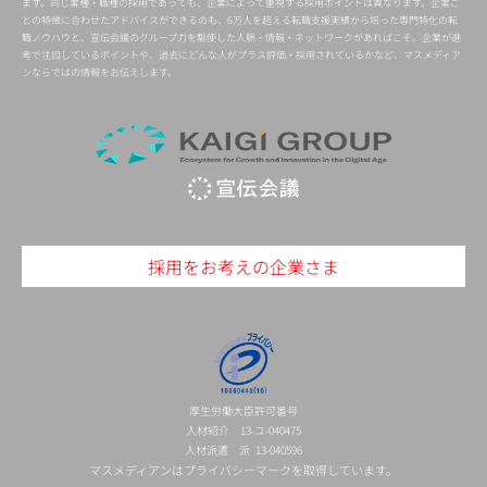
ます。同じ業種・職種の採用であっても、企業によって重視する採用ポイントは異なります。企業ご
との特徴に合わせたアドバイスができるのも、6万人を超える転職支援実績から培った専門特化の転
職ノウハウと、宣伝会議のグループ力を駆使した人脈・情報・ネットワークがあればこそ。企業が選
考で注目しているポイントや、過去にどんな人がプラス評価・採用されているかなど、マスメディア
ンならではの情報をお伝えします。
採用をお考えの企業さま
厚生労働大臣許可番号
人材紹介 13-ユ-040475
人材派遣 派 13-040596
マスメディアンはプライバシーマークを取得しています。