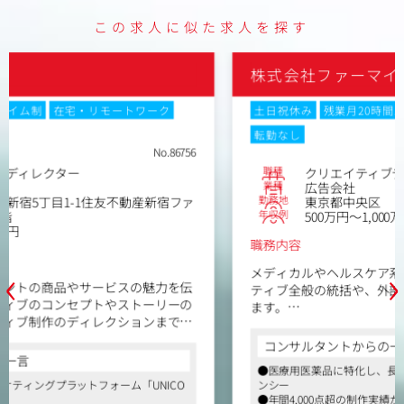
この求人に似た求人を探す
株式会社ファーマインターナショナル
土日祝休み
残業月20時間以内
在宅・リモートワーク
転勤なし
No.86481
職種
クリエイティブディレクター
業種
広告会社
勤務地
東京都中央区
年収例
500万円～1,000万円
職務内容
‹
›
メディカルやヘルスケア系冊子・カタログ等の、クリエイ
ティブ全般の統括や、外部制作ディレクションをお任せし
ます。
〈制作物一例〉
コンサルタントからの一言
・医療用医薬品・製品に関する情報や適正使用のための各
●医療用医薬品に特化し、長年の信頼と実績を築く専門エージェ
種原稿・記事
ンシー
・ドラッグインフォメーション
●年間4,000点超の制作実績があり、幅広い表現手法に触れられる