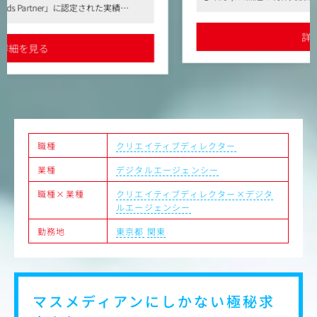
・医師、医療従事者および患者に向けた医薬品の適正使用
●冊子、疾患啓発、MR資材、Webなど多彩な制作統括を担える
に必要な疾患啓発
●多職種連携の環境で、専門性とクリエイティブ力を高められる
・MR教育用各種資材
詳細を見る
・製品Webサイト
職種
クリエイティブディレクター
業種
デジタルエージェンシー
職種×業種
クリエイティブディレクター×デジタ
ルエージェンシー
勤務地
東京都
関東
マスメディアンにしかない
極秘求