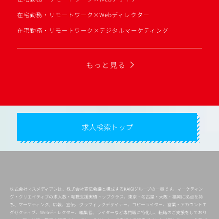
在宅勤務・リモートワーク×Webディレクター
在宅勤務・リモートワーク×デジタルマーケティング
もっと見る
求人検索トップ
株式会社マスメディアンは、株式会社宣伝会議と構成するKAIGIグループの一員です。マーケティン
グ・クリエイティブの求人数・転職支援実績トップクラス。東京・名古屋・大阪・福岡に拠点を持
ち、マーケティング、広報、宣伝、グラフィックデザイナー、コピーライター、営業・アカウントエ
グゼクティブ、Webディレクター、編集者、ライターなど専門職に特化し、転職のご支援をしており