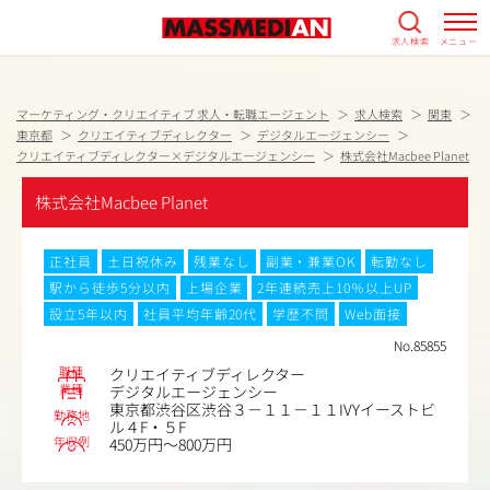
求人検索
メニュー
マーケティング・クリエイティブ 求人・転職エージェント
求人検索
関東
東京都
クリエイティブディレクター
デジタルエージェンシー
クリエイティブディレクター×デジタルエージェンシー
株式会社Macbee Planet
株式会社Macbee Planet
正社員
土日祝休み
残業なし
副業・兼業OK
転勤なし
駅から徒歩5分以内
上場企業
2年連続売上10％以上UP
設立5年以内
社員平均年齢20代
学歴不問
Web面接
No.85855
職種
クリエイティブディレクター
業種
デジタルエージェンシー
東京都渋谷区渋谷３－１１－１１IVYイーストビ
勤務地
ル４F・５F
年収例
450万円～800万円