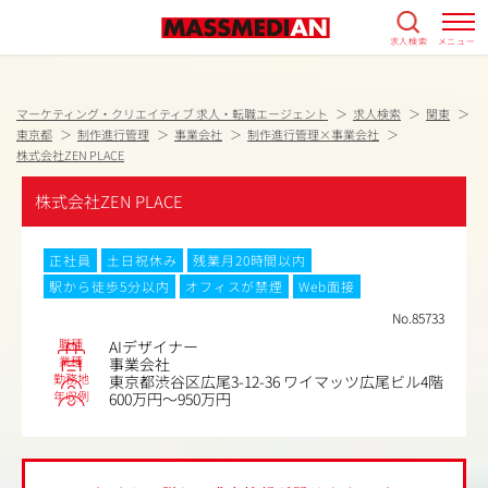
求人検索
メニュー
マーケティング・クリエイティブ 求人・転職エージェント
求人検索
関東
東京都
制作進行管理
事業会社
制作進行管理×事業会社
株式会社ZEN PLACE
株式会社ZEN PLACE
正社員
土日祝休み
残業月20時間以内
駅から徒歩5分以内
オフィスが禁煙
Web面接
No.85733
職種
AIデザイナー
業種
事業会社
勤務地
東京都渋谷区広尾3-12-36 ワイマッツ広尾ビル4階
年収例
600万円～950万円