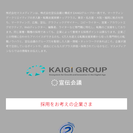
株式会社マスメディアンは、株式会社宣伝会議と構成するKAIGIグループの一員です。マーケティン
グ・クリエイティブの求人数・転職支援実績トップクラス。東京・名古屋・大阪・福岡に拠点を持
ち、マーケティング、広報、宣伝、グラフィックデザイナー、コピーライター、営業・アカウントエ
グゼクティブ、Webディレクター、編集者、ライターなど専門職に特化し、転職のご支援をしており
ます。同じ業種・職種の採用であっても、企業によって重視する採用ポイントは異なります。企業ご
との特徴に合わせたアドバイスができるのも、6万人を超える転職支援実績から培った専門特化の転
職ノウハウと、宣伝会議のグループ力を駆使した人脈・情報・ネットワークがあればこそ。企業が選
考で注目しているポイントや、過去にどんな人がプラス評価・採用されているかなど、マスメディア
ンならではの情報をお伝えします。
採用をお考えの企業さま