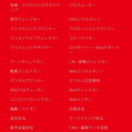
営業・アカウントエグゼクテ
プロデューサー
ィブ
制作ディレクター
PRコンサルタント
ストラテジックプランナー
プロモーションプランナー
クリエイティブディレクター
コピーライター
グラフィックデザイナー
UIデザイナー・Webデザイナ
ー
アートディレクター
CM・映像ディレクター
動画クリエイター
Webコンサルタント
デジタルプランナー
デジタル広告運用
Webプロデューサー
Webディレクター
コンテンツディレクター
Webライター
編集・ライター
広報担当
宣伝担当
マーケティング担当
販売促進担当
CRM・顧客データ活用