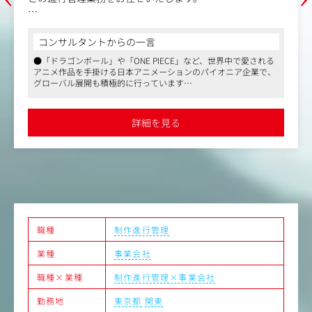
＜具体的な業務内容＞
■制作スケジュールの進行管理業務：
コンサルタントからの一言
・各工程のスケジュール作成、進捗管理
●「ドラゴンボール」や「ONE PIECE」など、世界中で愛される
・スケジュール通りに進行できるよう、各部門や協力会社
アニメ作品を手掛ける日本アニメーションのパイオニア企業で、
と連携・調整をする
グローバル展開も積極的に行っています
■品質管理業務：
●アニメーション制作の美術セクションに特化した進行管理業務
・各工程での制作物の品質チェック
を担当。作品の世界観を支える重要なポジションで、スケジュー
・問題が生じた場合の修正・改善対応
ルや品質、予算管理を通じて制作を支援します
詳細を見る
●フレックスタイム制や月8～12回の在宅勤務が可能で、柔軟な
■予算管理業務：
働き方を実現。年間休日129日とワークライフバランスも充実し
・制作予算の管理
ています
・予算内に収まるようにコストを調整し、適宜見直しや追
加の相談を行う
■海外出張、研修を想定（期間は要相談）
主な出張先はTOEI ANIMATION PHILS., INC.（フィリピン）
職種
制作進行管理
業種
事業会社
職種×業種
制作進行管理×事業会社
勤務地
東京都
関東