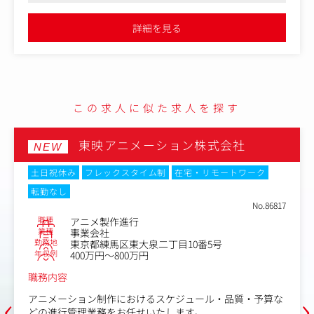
連携
計・運用
を守りながらの企画・改善
・広告の入稿・配信設
詳細を見る
Iツールを活用した企画立案・制作・分析
・広告・サイトを横断
ッドシート）と可視
・運用フローの整備
・関係者の要望整理
・生成AI・各種AI
の効率化
この求人に似た求人を探す
東映アニメーション株式会社
NEW
土日祝休み
フレックスタイム制
在宅・リモートワーク
転勤なし
No.86817
職種
アニメ製作進行
業種
事業会社
勤務地
東京都練馬区東大泉二丁目10番5号
年収例
400万円～800万円
職務内容
‹
›
アニメーション制作におけるスケジュール・品質・予算な
どの進行管理業務をお任せいたします。