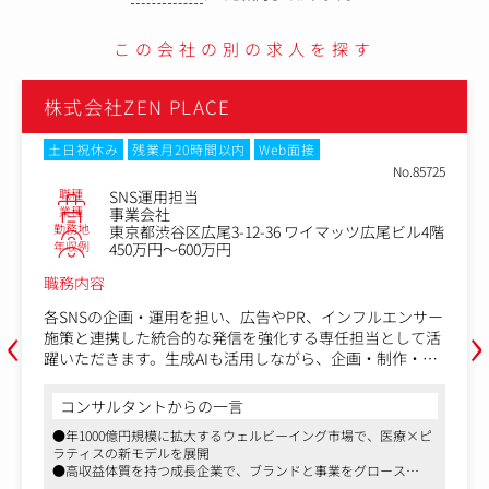
この会社の別の求人を探す
LACE
株式会社ZEN PL
20時間以内
Web面接
土日祝休み
残業月2
No.85725
職種
担当
Webマーケ
業種
事業会社
勤務地
区広尾3-12-36 ワイマッツ広尾ビル4階
東京都渋谷区
年収例
～600万円
450万円～6
職務内容
‹
›
用を担い、広告やPR、インフルエンサー
サイト／LP運用とC
合的な発信を強化する専任担当として活
計やレポート集計ま
生成AIも活用しながら、企画・制作・分
躍いただきます。生成
を高め、ブランドの世界観を一貫して育
計の効率と精度を高
です。
からの一言
コンサルタントか
・サイト・LPの運用
模に拡大するウェルビーイング市場で、医療×ピ
●年1000億円規模に
投稿運用
・アクセス解析、SE
を展開
ラティスの新モデルを
理、簡易制作
証
成長企業で、ブランドと事業をグロース
●高収益体質を持つ成
ドライン運用
・CV計測・タグ設計（
サービス発信に携わることができます
●社会的意義の高いサ