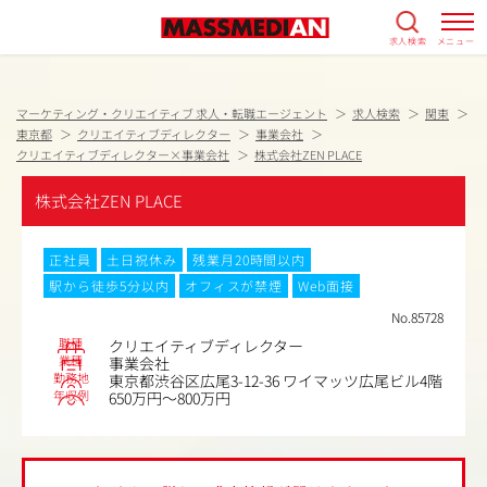
求人検索
メニュー
マーケティング・クリエイティブ 求人・転職エージェント
求人検索
関東
東京都
クリエイティブディレクター
事業会社
クリエイティブディレクター×事業会社
株式会社ZEN PLACE
株式会社ZEN PLACE
正社員
土日祝休み
残業月20時間以内
駅から徒歩5分以内
オフィスが禁煙
Web面接
No.85728
職種
クリエイティブディレクター
業種
事業会社
勤務地
東京都渋谷区広尾3-12-36 ワイマッツ広尾ビル4階
年収例
650万円～800万円