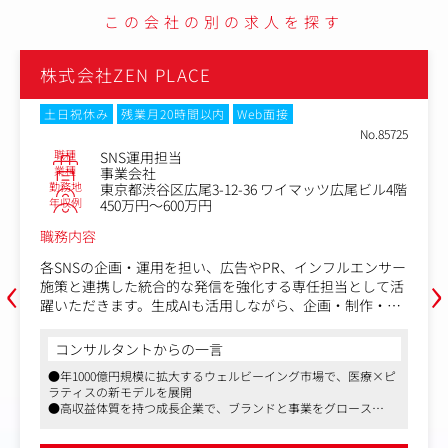
この会社の別の求人を探す
株式会社ZEN PLACE
土日祝休み
残業月20時間以内
Web面接
No.85725
職種
SNS運用担当
業種
事業会社
勤務地
東京都渋谷区広尾3-12-36 ワイマッツ広尾ビル4階
年収例
450万円～600万円
職務内容
‹
›
各SNSの企画・運用を担い、広告やPR、インフルエンサー
施策と連携した統合的な発信を強化する専任担当として活
躍いただきます。生成AIも活用しながら、企画・制作・分
析のスピードと質を高め、ブランドの世界観を一貫して育
てていくフェーズです。
コンサルタントからの一言
●年1000億円規模に拡大するウェルビーイング市場で、医療×ピ
・SNSの企画から投稿運用
ラティスの新モデルを展開
・コミュニティ管理、簡易制作
●高収益体質を持つ成長企業で、ブランドと事業をグロース
・効果分析とガイドライン運用
●社会的意義の高いサービス発信に携わることができます
・広告・PR等との連携