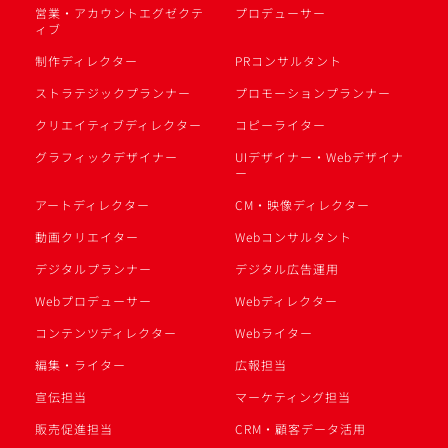
営業・アカウントエグゼクテ
プロデューサー
ィブ
制作ディレクター
PRコンサルタント
ストラテジックプランナー
プロモーションプランナー
クリエイティブディレクター
コピーライター
グラフィックデザイナー
UIデザイナー・Webデザイナ
ー
アートディレクター
CM・映像ディレクター
動画クリエイター
Webコンサルタント
デジタルプランナー
デジタル広告運用
Webプロデューサー
Webディレクター
コンテンツディレクター
Webライター
編集・ライター
広報担当
宣伝担当
マーケティング担当
販売促進担当
CRM・顧客データ活用