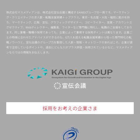
株式会社マスメディアンは、株式会社宣伝会議と構成するKAIGIグループの一員です。マーケティン
グ・クリエイティブの求人数・転職支援実績トップクラス。東京・名古屋・大阪・福岡に拠点を持
ち、マーケティング、広報、宣伝、グラフィックデザイナー、コピーライター、営業・アカウントエ
グゼクティブ、Webディレクター、編集者、ライターなど専門職に特化し、転職のご支援をしており
ます。同じ業種・職種の採用であっても、企業によって重視する採用ポイントは異なります。企業ご
との特徴に合わせたアドバイスができるのも、6万人を超える転職支援実績から培った専門特化の転
職ノウハウと、宣伝会議のグループ力を駆使した人脈・情報・ネットワークがあればこそ。企業が選
考で注目しているポイントや、過去にどんな人がプラス評価・採用されているかなど、マスメディア
ンならではの情報をお伝えします。
採用をお考えの企業さま