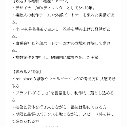
【歓迎する経験・経歴イメージ】
・デザイナー/AD/ディレクターとして5～10年。
・複数人の制作チームや外部パートナーを束ねた実績があ
る。
・小～中規模組織で自走し、改善を積み上げた経験があ
る。
・事業会社と外部パートナー双方の立場を理解して動け
る。
・複数案件を並行し、納期内に成果を出した実績。
【求める人物像】
・zen placeの思想やウェルビーイングの考え方に共感でき
る方
・ブランドの“らしさ”を言語化し、制作物に落とし込める
方
・抽象と具体を行き来しながら、最後は形にできる方
・期限と品質のバランスを取りながら、スピード感を持っ
て進められる方