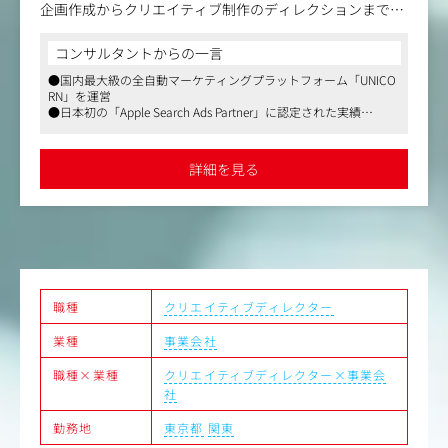
企画作成からクリエイティブ制作のディレクションまでを
行います。インタラクティブ性を駆使してユーザーが興味
を持ってくれるクリエイティブを制作します。
コンサルタントからの一言
社内営業担当、制作クリエイターとのコミュニケーション
●国内最大級の全自動マーケティングプラットフォーム「UNICO
を取りながら、場合によっては、クライアントや広告代理
RN」を運営
店へ直接クリエイティブ企画の提案や説明をすることもあ
●日本初の「Apple Search Ads Partner」に認定された実績
ります。
●大手ナショナルクライアントとのプロジェクト多数（外資系大
手自動車メーカー、大手飲料メーカーなど）
【担当業務】
詳細を見る
・クリエイティブ企画会議の進行
・クリエイティブコンセプト作成
・クリエイティブ制作のディレクション
・広告配信結果の分析
職種
クリエイティブディレクター
業種
事業会社
職種×業種
クリエイティブディレクター×事業会
社
勤務地
東京都
関東