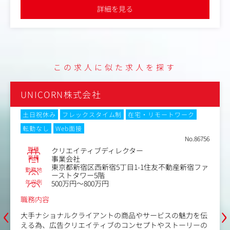
・ブランドトーンを守りながらの企画・改善
詳細を見る
・生成AI・各種AIツールを活用した企画立案・制作・分析
の効率化
この求人に似た求人を探す
UNICORN株式会社
土日祝休み
フレックスタイム制
在宅・リモートワーク
転勤なし
Web面接
No.86756
職種
クリエイティブディレクター
業種
事業会社
東京都新宿区西新宿5丁目1-1住友不動産新宿ファ
勤務地
ーストタワー5階
年収例
500万円～800万円
職務内容
‹
›
大手ナショナルクライアントの商品やサービスの魅力を伝
える為、広告クリエイティブのコンセプトやストーリーの