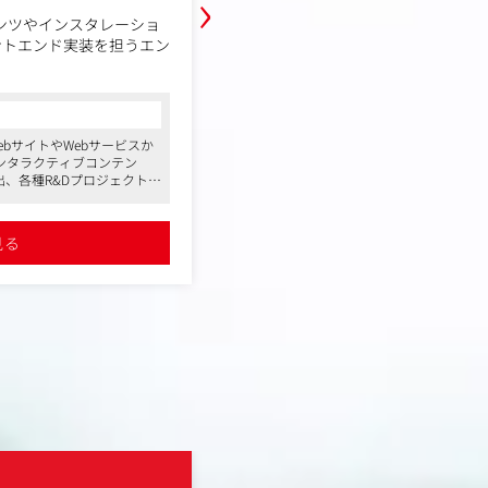
›
ンテンツやインスタレーショ
プロダクションマネージャーとして
ントエンド実装を担うエン
ービスのテレビCMやプロモーショ
動画など、映像コンテンツを中心に
階から撮影、編集、完成、納品まで
、最新の技術や表現を積極
関わる全プロセスの進行管理を担っ
コンサルタントからの一言
しい体験を届けることが求
てWebサイトやWebサービスか
●CMなど映像制作を中心に、グラフィッ
クライアントは、日本を代表する大
ンタラクティブコンテン
い案件を手掛ける企業です
拠点を持つ海外企業が多く、案件に
、各種R&Dプロジェクトを
●フレックス制度や在宅制度も導入して
タルクリエイティブの中
イドなプロモーションに携われるチ
すい環境づくりにも力を入れています
リエイティブチームと並走
業・ナショナルクライアン
●規模感の大きな仕事を経験でき、社内
験を積むことができます。
まずはチーフPMの指示のもと、アシ
経験でき、社内外でさまざ
クションを作ることも可能です
見る
詳細を見る
能です
業務をスタートし、経験を積みなが
務制度も導入するなど社員
した新しい表現を追求し、
していただけます。
入れています
で成長できる環境です。
【仕事内容(変更の範囲)】会社の定
ワンメディア株式会社