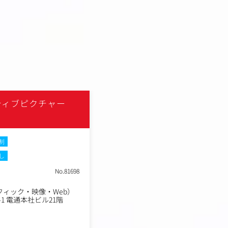
ティブピクチャー
株式会社電通クリエイティ
ズ
制
土日祝休み
フレックスタイム制
し
在宅・リモートワーク
転勤なし
No.81698
職種
プロダクションマネージャ
業種
ィック・映像・Web）
総合制作会社（グラフィッ
勤務地
-1 電通本社ビル21階
東京都港区東新橋1-8-1 電
年収例
460万円～540万円
職務内容