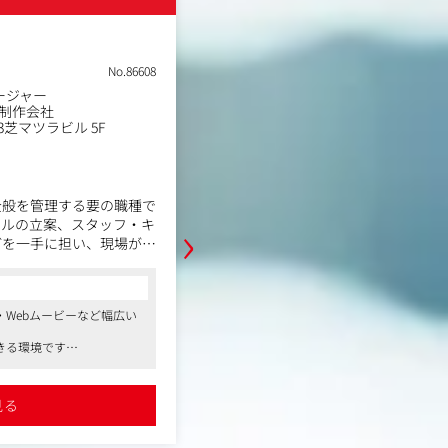
土日祝休み
フレックスタイム制
在宅・リモートワーク
転勤なし
W
No.86608
ージャー
画制作会社
職種
プロダクションマネージャ
3芝マツラビル 5F
業種
CM・映像・Web動画制作
勤務地
東京都渋谷区広尾5-19-9広
年収例
350万円～600万円
職務内容
全般を管理する要の職種で
›
ールの立案、スタッフ・キ
動画を中心としたコンテンツの企画
どを一手に担い、現場が円
に関わることのできるお仕事です。
えます。
シスタントとして、外部クリエイタ
ながら、制作におけるスケジュール
集、MA（音声収録・調
ど案件全体の制作進行をお任せしま
コンサルタントからの一言
Webムービーなど幅広い
（スケジュール）の作成と
●独自のヴィジュアルストーリーテリン
【業務内容】
きる環境です
、スタジオ代、機材費、
ージを動画コンテンツ化し、カルチャー
ています
制作プロデューサーのアシスタント
料などの見積もり・支払い
ーテインメントなど多種多様なジャンル
まつわる業務をサポートしていただ
クリエイターのためのメディアカンパニ
見る
●本ポジションでは企画・コンセプトか
トのスケジューリング、
・プロジェクトのコスト管理
とができ、同社にクリエイティブの主導
ケータリングの手配など。
詳細を見る
く、映像制作におけるプランニングも手
・制作スタッフや協力会社の手配・