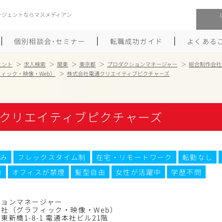
ージェントならマスメディアン
個別相談会･セミナー
転職成功ガイド
よくある
ェント
求人検索
関東
東京都
プロダクションマネージャー
総合制作会社
ィック・映像・Web）
株式会社電通クリエイティブピクチャーズ
転職活動を始めるにあたり
メーカー・事業会社への転職
履歴書のつくり方
大手広告会社への転職
クリエイティブピクチャーズ
職務経歴書のつくり方
エグゼクティブ転職
ポートフォリオのつくり方
しゅふクリ･ママクリ転職
み
フレックスタイム制
在宅・リモートワーク
転勤なし
内
オフィスが禁煙
髪型自由
女性が活躍中
学歴不問
面接対策
年収アップ転職
未経験から広告業界への転職
Uターン･Iターン転職
ションマネージャー
社（グラフィック・映像・Web）
東新橋1-8-1 電通本社ビル21階