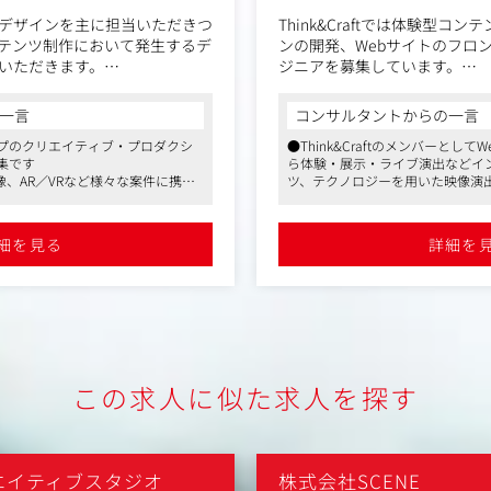
のデザインを主に担当いただきつ
Think&Craftでは体験型コ
テンツ制作において発生するデ
ンの開発、Webサイトのフロ
いただきます。
ジニアを募集しています。
告といったグラフィック広告全
単なるWeb制作にとどまらず
一言
コンサルタントからの一言
間演出ツール、紙媒体だけでな
的に取り入れ、ユーザーに新
プのクリエイティブ・プロダクシ
●Think&Craftのメンバーとし
タラクティブ施策のデザイン制作
められるポジションです。
集です
ら体験・展示・ライブ演出などイ
て、デザインの視点からクライ
像、AR／VRなど様々な案件に携わ
ツ、テクノロジーを用いた映像演出
するビジュアル提案を行いま
この仕事では、統合的なデジ
手がけていただけます
で、技術面を企画段階からク
所定労働時間は7時間、フレックス
●電通グループならではの大手企
しながら、開発・実装する経
能。
トをはじめ規模感の大きな仕事を
細を見る
詳細を
まなコネクションを作ることも可
●同社はフレックス制度や在宅勤
works/?
映像・デジタル・体験を融合
の働きやすい環境づくりにも力を
技術とクリエイティブの両面
タラクティブチームのスタッフ
ることもあります。また広告会
営業職、マーケティング職の
の折衝やプレゼンテーションに
この求人に似た求人を探す
エイティブスタジオ
株式会社SCENE