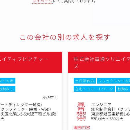
マイページ
にてご案内しております。
この会社の別の求人を探す
エイティブピクチャー
株式会社電通クリエイ
ズ
タイム制
土日祝休み
フレックスタイム
転勤なし
在宅・リモートワーク
転勤な
No.86714
職種
アートディレクター候補）
エンジニア
業種
グラフィック・映像・Web）
総合制作会社（グラフ
勤務地
央区北浜1-5-5大阪平和ビル1階
東京都港区東新橋1-8
年収例
万円
530万円～650万円
職務内容