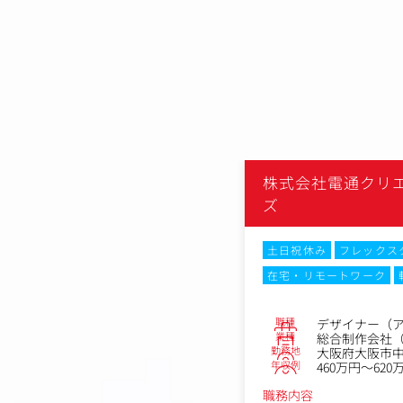
クリエイティブピクチャー
株式会社電通クリ
ズ
なし
土日祝休み
フレックス
在宅・リモートワーク
No.75692
ションマネージャー
会社（グラフィック・映像・Web）
職種
デザイナー（
阪市中央区北浜1-5-5大阪平和ビル1階
業種
総合制作会社（
～540万円
勤務地
大阪府大阪市中
年収例
460万円～620
職務内容
のテレビCMやプロモーション映像、