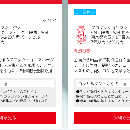
土日祝休み
No.80142
職種
ンマネージャー
プロダクションマネ
業種
グラフィック・映像・Web）
CM・映像・Web動
勤務地
-2-20赤坂パークビル
東京都港区芝1丁目9-
年収例
万円
345万円～800万円
職務内容
像制作のプロダクションマネージ
企画から納品まで制作進行の
影・編集などの現場で、スケジ
す。予算管理、撮影スケジュ
を中心に、制作進行全般を担っ
ャストの手配、ロケ地交渉な
ューサーのもとでプレゼン・実
滑に回るようチーム全体を支
く進行し、クオリティアップを
一言
コンサルタントからの一言
スケジュール管理:撮影から編
リエイティブの会社です
●テレビ番組・ドキュメンタリー・
整）、最終納品までの工程表
制作のプロダクションマネージャー
映像作品に携わることが出来ます
進行管理。
や編集などの現場で、制作の手配
●編集の業務に集中することがで
予算・原価管理:制作費の管理
理を行っていただきます。
●有名アーティストのMVも手掛け
スタッフやキャストへの出演
の取りまとめ。
細を見る
詳細を
手配・交渉:スタッフやキャス
ロケ地の許可取り、お弁当や