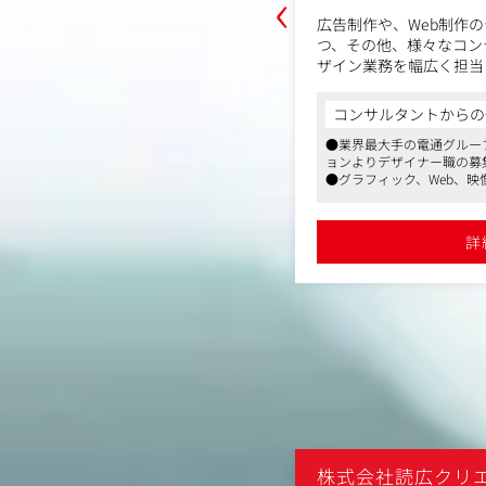
‹
ど、映像コンテンツを中心に、企画・
広告制作や、Web制作
撮影、編集、完成、納品まで、コンテ
つ、その他、様々なコン
全プロセスの進行管理を担っていただ
ザイン業務を幅広く担当
からの一言
日本を代表する大手企業や世界各地に
ポスターや新聞・雑誌広
コンサルタントからの
グループのクリエイティブ・プロダクシ
業が多く、案件によってはワールドワ
般、店頭やイベントの空
集です
ョンに携われるチャンスもあります。
●業界最大手の電通グルー
く、Webサイトやイン
のテレビCMに携わることのできる求人で
ョンよりデザイナー職の募
など、幅広い領域におい
の指示のもと、アシスタントPMとして
●グラフィック、Web、映
支給。所定労働時間は7時間、平均残業時
アントが持つ課題を解決
れます。
、経験を積みながらチーフPMを目指
度です
す。
詳細を見る
●残業代は全額別途支給。
。
タイム、リモート勤務も可
詳
■WORKS
https://www.dcrp.co.jp/
収集/プレゼン資料の作成
スタッフとのやりとり/スケジュール
社内の映像チームやイン
ン/ロケハン/ロケ地やスタジオの手
とも連携して制作に携わ
社のクリエーティブ職や
進行管理/安全衛生管理
方々とともに、広告主と
も参加できる環境です。
ファントストーン
株式会社読広クリ