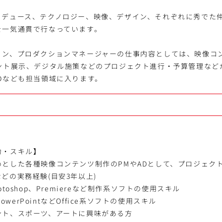
ロデュース、テクノロジー、映像、デザイン、それぞれに秀でた
を一気通貫で行なっています。
ョン、プロダクションマネージャーの仕事内容としては、映像コ
ベント展示、デジタル施策などのプロジェクト進行・予算管理など
Dなども担当領域に入ります。
力・スキル】
めとした各種映像コンテンツ制作のPMやADとして、プロジェク
どの実務経験(目安3年以上)
、Photoshop、Premiereなど制作系ソフトの使用スキル
PowerPointなどOffice系ソフトの使用スキル
ント、スポーツ、アートに興味がある方