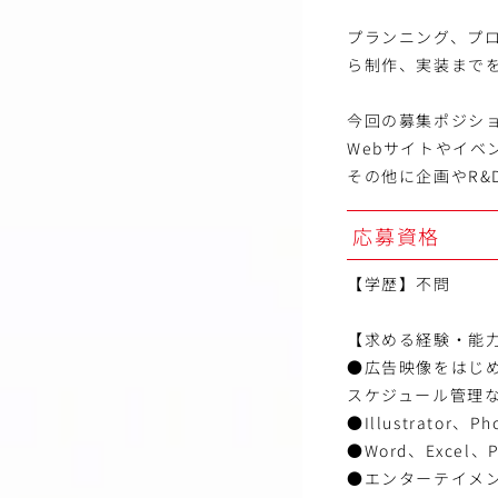
プランニング、プ
ら制作、実装まで
今回の募集ポジシ
Webサイトやイ
その他に企画やR&
応募資格
【学歴】不問
【求める経験・能
●広告映像をはじ
スケジュール管理な
●Illustrator
●Word、Excel、
●エンターテイメ