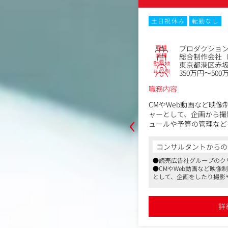
・リモートワーク
転勤なし
土日祝休み
転勤なし
職種
プロダクショ
No.86128
業種
総合制作会社（
・PM
勤務地
東京都港区赤坂5
像・Web動画制作会社
年収例
350万円～500
谷区猿楽町2-1アベニューサイド代官
職務内容
～637万円
CMやWeb動画など映
‹
ャーとして、企画から撮
ュールや予算の管理など
ンディングムービー、採用映像など多彩
ていただきます。プロデ
トにおいて、制作進行の中核を担って
制作を積極的かつ効率よ
ンです。
コンサルタントからの
めざしていきます。
●読売広告社グループのク
容】
からの一言
●CMやWeb動画など映像
進行管理(全体工程の把握と調整)
として、企画をしたり撮影
像や採用映像、スポーツクラブPR映像幅
協力会社の手配・コーディネート
やスケジュール、予算の管
れる会社
●正社員での募集
機材・キャスト手配
設けており「クリエイターの平等な評
リティ管理
詳
精算含む)
映像制作に携わりたい方におすすめ
・進行・議事録管理など