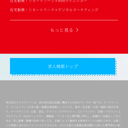
在宅勤務・リモートワーク×Webディレクター
在宅勤務・リモートワーク×デジタルマーケティング
もっと見る
求人検索トップ
株式会社マスメディアンは、株式会社宣伝会議と構成するKAIGIグループの一員です。マーケティン
グ・クリエイティブの求人数・転職支援実績トップクラス。東京・名古屋・大阪・福岡に拠点を持
ち、マーケティング、広報、宣伝、グラフィックデザイナー、コピーライター、営業・アカウントエ
グゼクティブ、Webディレクター、編集者、ライターなど専門職に特化し、転職のご支援をしており
ます。同じ業種・職種の採用であっても、企業によって重視する採用ポイントは異なります。企業ご
との特徴に合わせたアドバイスができるのも、6万人を超える転職支援実績から培った専門特化の転