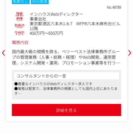
転勤なし
Web面接
No.48789
職種
インハウスWebディレクター
業種
事業会社
東京都港区六本木1-8-7 MFPR六本木麻布台ビル
勤務地
11階
年収例
450万円～650万円
職務内容
‹
›
国内最大級の規模を誇る、ベリーベスト法律事務所グルー
プの管理業務（人事・総務・経理）やWeb開発、運用管
理、システム開発・運用、プロモーション事業等を行う同
社にて、お
客さまの集客を目的としたWebサイトの企画、制作、改善
コンサルタントからの一言
をお任せします。
●貴重なインハウスのWebディレクター求人です
●業態は堅実で、法律事務所の規模としても国内上位にあたりま
■具体的な業務内容：
す
希望や適性に応じて担当業務を決定します！これまでの経
●残業時間は少ないですし、多かった月にはしっかり残業代が発
験を活かしてキャリアアップすることが可能です。
生します
ベリーベスト法律事務所で取り扱う分野サイト（交通事
●ご経験を活かして落ち着いた働き方をしたいという方はぜひご
詳細を見る
応募ください。
故、離婚、刑事弁護、労働問題、企業法務など）の運用を
行うWebディレクターポジションです。
お客さまからのお問い合わせやご相談を増やすことを目的
として、弁護士・パラリーガルとのやり取りや各種分析を