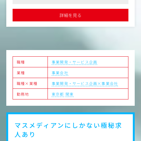
・インナーコンベンション等イベントの企画実施
●ビジネスレベルでの英語力をお持ちの方には、海外案件をお任
・マスメディアとインタラクティブメディアを融合させた
せしたい部署での募集もございますので是非ご検討いただきたい
キャンペーンおよびプロモーション戦略の立案
です。
詳細を見る
●1年の契約社員後、正社員としての就業を見込んでいます。
・ATL・BTLを組み合わせ、戦略的に一貫したキャンペーン
のプランニング
職種
事業開発・サービス企画
業種
事業会社
職種×業種
事業開発・サービス企画×事業会社
勤務地
東京都
関東
マスメディアンにしかない
極秘求
人あり