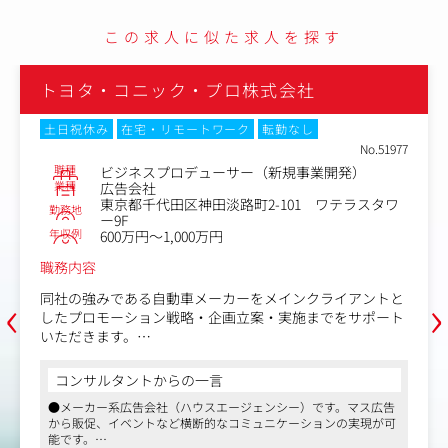
通じて、サイトの課題抽出や企画、改善などを行います。
Webサイトの新規制作の際は、要件定義や情報設計からお
この求人に似た求人を探す
任せします。
・ベリーベスト法律事務所で取り扱う分野サイト（交通事
トヨタ・コニック・プロ株式会社
故、離婚、刑事弁護、労働問題、企業法務など）に関する
課題抽出・企画改善・運用
土日祝休み
在宅・リモートワーク
転勤なし
・KGI・KPIの設計や達成に向けたサイト改善
No.51977
・コンテンツ制作やSEO対策に関する企画立案
職種
ビジネスプロデューサー（新規事業開発）
・新規サイト制作に関わる要件定義や情報設計、構成案作
業種
広告会社
成
東京都千代田区神田淡路町2-101 ワテラスタワ
勤務地
※弁護士・パラリーガルとのやり取りや各種分析を通じ
ー9F
年収例
600万円～1,000万円
て、サイトの課題抽出や企画、集客強化のための改善など
を行います。
職務内容
※ディレクター1人あたり3～5サイトを担当していただき
‹
›
ます。希望や適性に応じて担当業務を決定します。
同社の強みである自動車メーカーをメインクライアントと
したプロモーション戦略・企画立案・実施までをサポート
■利用するツール・ソフト等：
いただきます。
・PC環境…Let’s NOTE、マルチディスプレイモニター
・制作環境・主な使用ツール…Redmine、Chatwork、Goo
＜具体的な業務例＞
コンサルタントからの一言
gle アナリティクス、Adobe XD、DocBase、MIERUCA、D
・販売店への来店誘引キャンペーンの企画実施
●メーカー系広告会社（ハウスエージェンシー）です。マス広告
S.INSIGHT
・販促ツールの企画制作
から販促、イベントなど横断的なコミュニケーションの実現が可
・チャネルWebサイトの企画運営
能です。