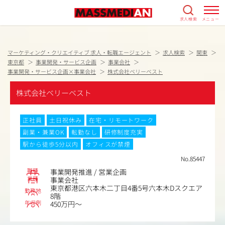
求人検索
メニュー
マーケティング・クリエイティブ 求人・転職エージェント
求人検索
関東
東京都
事業開発・サービス企画
事業会社
事業開発・サービス企画×事業会社
株式会社ベリーベスト
株式会社ベリーベスト
正社員
土日祝休み
在宅・リモートワーク
副業・兼業OK
転勤なし
研修制度充実
駅から徒歩5分以内
オフィスが禁煙
No.85447
職種
事業開発推進 / 営業企画
業種
事業会社
東京都港区六本木二丁目4番5号六本木Dスクエア
勤務地
8階
年収例
450万円～