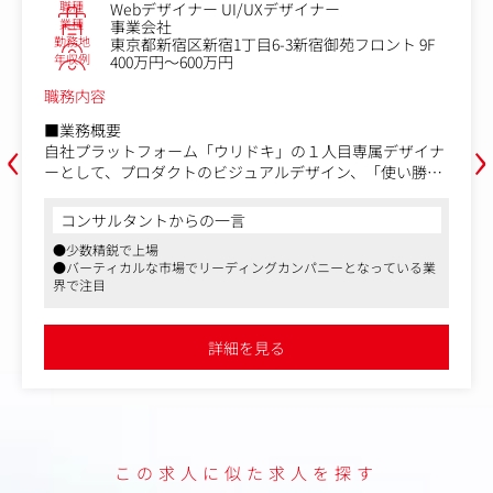
職種
I/UXデザイナー
Web広告運用/SEM
業種
事業会社
勤務地
目6-3新宿御苑フロント 9F
東京都新宿区新宿1丁目
年収例
400万円～700万円
職務内容
‹
›
売りたい人とプロの査定士を繋ぐ
リドキ」の１人目専属デザイナ
ービス「ウリドキ」、リユース
ジュアルデザイン、「使い勝
プラス」を展開する当社にて、
ザー視点で意識したUI/UXデ
ーのポジションを募集します。
します。
本ポジションでは、メディア担
言
コンサルタントからの一言
ブの制作・検証といったマーケ
ら、多くの方にサービスをご利
●少数精鋭で上場しています
ザー体験（UX）の設計、UIデ
を戦略立案から実行、効果分析
ィングカンパニーとなっている業
●バーティカルな市場でリーディン
、ご自身の強味を生かしながら
だきます。広告運用全般に加え
界で注目されております
。
ンハウス運用体制の強化など、
ーのコントロールや、デザイン
化を牽引していただきます。
・マネジメントへのステップア
を見る
詳細を
【具体的な仕事内容】
・広告運用全般に関する戦略立
広告などのクリエイティブ制
・広告運用体制の強化（インハ
・LP、バナー最適化
インガイドラインの策定などの
・広告費用対効果分析
この求人に似た求人を探す
ebメディアのUI/UX設計