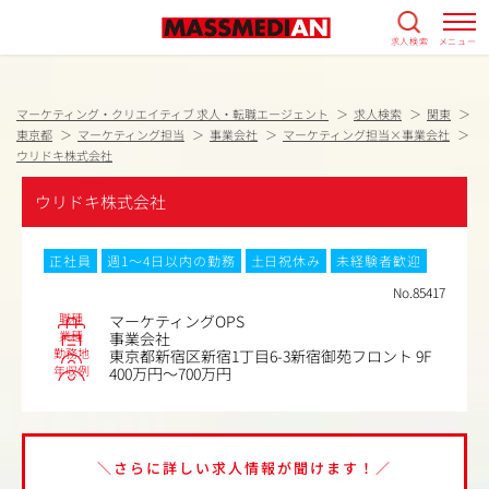
求人検索
メニュー
マーケティング・クリエイティブ 求人・転職エージェント
求人検索
関東
東京都
マーケティング担当
事業会社
マーケティング担当×事業会社
ウリドキ株式会社
ウリドキ株式会社
正社員
週1～4日以内の勤務
土日祝休み
未経験者歓迎
No.85417
職種
マーケティングOPS
業種
事業会社
勤務地
東京都新宿区新宿1丁目6-3新宿御苑フロント 9F
年収例
400万円～700万円
＼さらに詳しい求人情報が聞けます！／