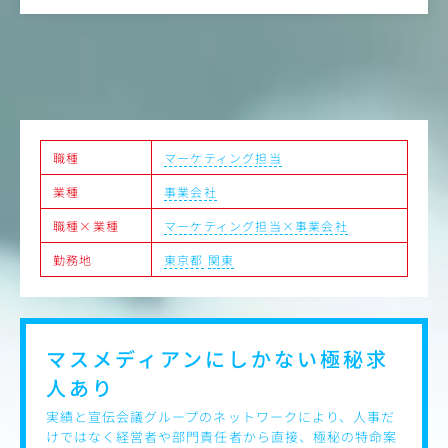
ティング活動を推進しています。
本ポジションでは、市場や顧客を深く理解し、分析結果を
もとにマーケティング戦略を立案・推進する人材へ成長し
ていただくことを期待しています。
将来的にはブランド戦略や新規施策の企画をリードし、部
門横断で事業成長を牽引するポジションとして活躍いただ
くことを想定しています。
職種
マーケティング担当
〈具体的な業務内容〉
業種
事業会社
●市場・競合・顧客の分析による機会・課題の発見
●各種マーケティング施策の効果検証
職種×業種
マーケティング担当×事業会社
●TVCM・デジタル広告など広告投資の効果分析
●分析結果をもとにした課題抽出と改善施策の立案・実行
勤務地
東京都
関東
●データに基づくPDCAの提案 など
マスメディアンにしかない
極秘求
人あり
実績と宣伝会議グループのネットワークにより、人事だ
けではなく経営者や部門責任者から直接、極秘の特命案