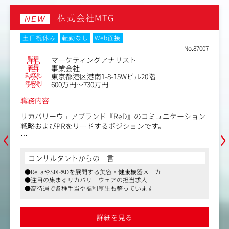
組み化
制作 など
株式会社MTG
NEW
土日祝休み
転勤なし
Web面接
No.87007
職種
マーケティングアナリスト
業種
事業会社
勤務地
東京都港区港南1-8-15Wビル20階
年収例
600万円～730万円
職務内容
リカバリーウェアブランド『ReD』のコミュニケーション
‹
›
戦略およびPRをリードするポジションです。
『ReD』は2025年7月のブランドローンチ以降、わずか 8か
月で累計150万枚 を突破。
コンサルタントからの一言
市場No.1ブランド を目指し、事業を拡大しております。
●ReFaやSIXPADを展開する美容・健康機器メーカー
●注目の集まるリカバリーウェアの担当求人
配属組織では、市場や顧客を深く理解し、ブランドの価値
●高待遇で各種手当や福利厚生も整っています
を生活者へ届けることで、事業成長を牽引することをミッ
ションとしております。
市場分析からコミュニケーション戦略の立案、広告・PR・
詳細を見る
店頭販促・キャンペーンの企画運営まで、一貫してマーケ