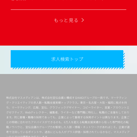
もっと見る
求人検索トップ
株式会社マスメディアンは、株式会社宣伝会議と構成するKAIGIグループの一員です。マーケティン
グ・クリエイティブの求人数・転職支援実績トップクラス。東京・名古屋・大阪・福岡に拠点を持
ち、マーケティング、広報、宣伝、グラフィックデザイナー、コピーライター、営業・アカウントエ
グゼクティブ、Webディレクター、編集者、ライターなど専門職に特化し、転職のご支援をしており
ます。同じ業種・職種の採用であっても、企業によって重視する採用ポイントは異なります。企業ご
との特徴に合わせたアドバイスができるのも、6万人を超える転職支援実績から培った専門特化の転
職ノウハウと、宣伝会議のグループ力を駆使した人脈・情報・ネットワークがあればこそ。企業が選
考で注目しているポイントや、過去にどんな人がプラス評価・採用されているかなど、マスメディア
ンならではの情報をお伝えします。