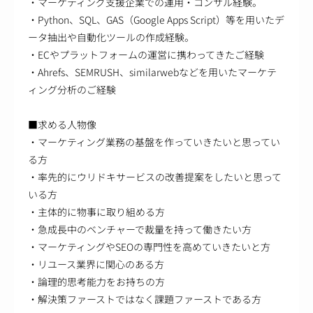
・マーケティング支援企業での運用・コンサル経験。
・Python、SQL、GAS（Google Apps Script）等を用いたデ
ータ抽出や自動化ツールの作成経験。
・ECやプラットフォームの運営に携わってきたご経験
・Ahrefs、SEMRUSH、similarwebなどを用いたマーケテ
ィング分析のご経験
■求める人物像
・マーケティング業務の基盤を作っていきたいと思ってい
る方
・率先的にウリドキサービスの改善提案をしたいと思って
いる方
・主体的に物事に取り組める方
・急成長中のベンチャーで裁量を持って働きたい方
・マーケティングやSEOの専門性を高めていきたいと方
・リユース業界に関心のある方
・論理的思考能力をお持ちの方
・解決策ファーストではなく課題ファーストである方