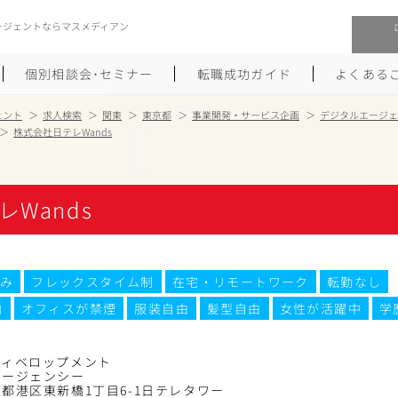
ージェントならマスメディアン
個別相談会･セミナー
転職成功ガイド
よくある
ェント
求人検索
関東
東京都
事業開発・サービス企画
デジタルエージェ
株式会社日テレWands
転職活動を始めるにあたり
メーカー・事業会社への転職
履歴書のつくり方
大手広告会社への転職
Wands
職務経歴書のつくり方
エグゼクティブ転職
ポートフォリオのつくり方
しゅふクリ･ママクリ転職
み
フレックスタイム制
在宅・リモートワーク
転勤なし
内
オフィスが禁煙
服装自由
髪型自由
女性が活躍中
学
面接対策
年収アップ転職
未経験から広告業界への転職
Uターン･Iターン転職
ディベロップメント
エージェンシー
都港区東新橋1丁目6-1日テレタワー