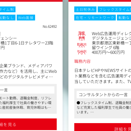
タイム制
土日祝休み
フレックスタイム
転勤なし
Web面接
在宅・リモートワーク
転勤な
No.62492
職種
職
Web広告運用ディレ
業種
ジェンシー
デジタルエージェン
橋1丁目6-1日テレタワー23階
東京都港区東新橋一丁
勤務地
万円
留ウイング 6階
年収例
400万円～600万円
職務内容
企業ブランド、メディアパワ
日本テレビHPやNEWSサイ
作力など）を活用し、主にWeb
ト業務などを含む広告運用デ
などのデジタルテレビメディア
当していただきます。また、TV
告の出稿代行（企画・運用・コン
信設定業務、レポート業務の
アカウントの運用代行、CM含む
一言
す。
制作などの事業を展開していま
コンサルタントからの一言
※入稿素材や広告情報のやり
モート勤務、退職金制度、リフレ
た福利厚生で社員の働きやすい環
●フレックスタイム制、退職金制
（主に日本テレビ）と直接コ
た産前産後休暇、育児休暇はもち
など充実した福利厚生で社員の働
は多いですが、予算交渉など
齢に合わせて小学校1年生まで時短
います。
が行います。
抽出と広告ソリューションの企
また産前産後休暇、育児休暇はも
子会社で、同社の安定感は抜群です
齢に合わせて小学校1年生まで時
細を見る
【具体的な業務】
由で、皆さん働きやすい格好で就
●日本テレビの100％出資子会社
、受注失注分析、PDCAサイク
詳細を
●基本的に髪型、服装も自由で、