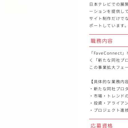
日本テレビでの展
ーションを提供し
サイト制作だけで
ポートしています
職務内容
「FaveConn
く「新たな同社プロ
この事業拡大フェ
【具体的な業務内
・新たな同社プロ
・市場・トレンド
・投資・アライア
・プロジェクト進
応募資格