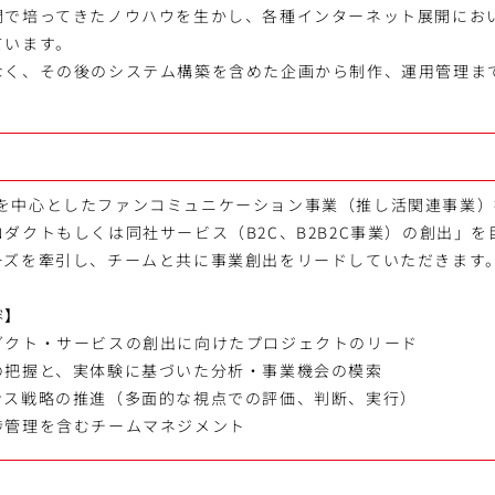
開で培ってきたノウハウを生かし、各種インターネット展開にお
ています。
なく、その後のシステム構築を含めた企画から制作、運用管理ま
。
ect」を中心としたファンコミュニケーション事業（推し活関連事業
ダクトもしくは同社サービス（B2C、B2B2C事業）の創出」
ーズを牽引し、チームと共に事業創出をリードしていただきます
容】
ダクト・サービスの創出に向けたプロジェクトのリード
の把握と、実体験に基づいた分析・事業機会の模索
ンス戦略の推進（多面的な視点での評価、判断、実行）
捗管理を含むチームマネジメント