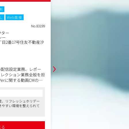
制
土日祝休み
フレックスタイム制
し
Web面接
在宅・リモートワーク
転勤なし
W
No.83199
職種
クター
クライアント獲得営業
業種
シー
デジタルエージェンシー
勤務地
目2番17号住友不動産汐
東京都港区東新橋1丁目6-1
年収例
450万円～650万円
職務内容
›
日本テレビグループのIT戦略子会社
トの配信設定業務、レポー
レWandsが開発・提供するファン
ィレクション業務全般を担
「FaveConnect」の導入・運用を
erに関する動画CMの配
ョンです。
進行管理も担当いただきま
エンタメ領域（アイドル／アーティ
コンサルタントからの一言
俳優・声優／タレント／文化人／ス
取りなどでクライアント
●フレックスタイム制、退職金制度、リ
ライアントに対し、課題のヒアリン
度、リフレッシュホリデー
など充実した福利厚生で社員の働きやす
ミュニケーションとる機会
作・運用支援までを一貫通貫して担
きやすい環境を整えられて
います。
の折衝業務は他の営業担当
を最前線で支えつつ、同社プロダク
また産前産後休暇、育児休暇はもちろん
結する役割です。
ちろんですが、お子様の年
齢に合わせて小学校1年生まで時短勤務が
短勤務が可能です
●日本テレビの100％出資子会社で、同
詳細を見る
で、同社の安定感は抜群です
●基本的に髪型、服装も自由で、皆さん
業務内容
見る
皆さん働きやすい格好で就
業されています