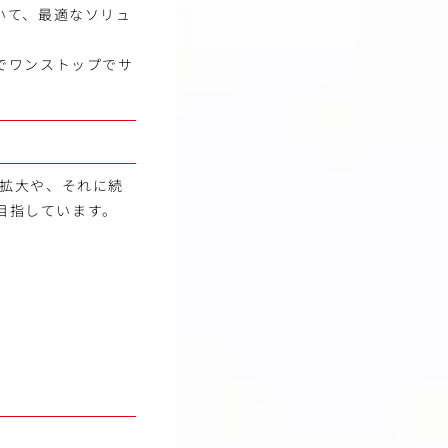
いて、最適なソリュ
でワンストップでサ
）拡大や、それに続
を目指しています。
。