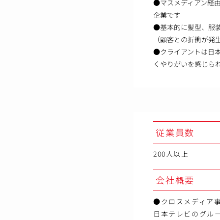
●マスメディアン経
企業です
●基本的に髪型、服
（顧客との折衝が発
●クライアントは日
くやりがいを感じら
従業員数
200人以上
会社概要
●クロスメディア
日本テレビのグル