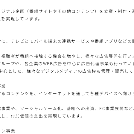
リジナル企画（番組サイトやその他コンテンツ）を立案・制作・
進を実現しています。
けに、テレビとモバイル端末の連携サービスや番組アプリなどの
り視聴者が番組へ接触する機会を増やし、様々な広告展開を行い
グループや、各企業のWEB広告を中心に広告代理事業も行ってい
を中心とした、様々なデジタルメディアの広告枠も管理・販売して
事業
するコンテンツを、インターネットを通して各種デバイスへ向け
信事業や、ソーシャルゲーム化、番組への出資、EC事業展開など
化し、付加価値の創出を実現しています。
ョン事業