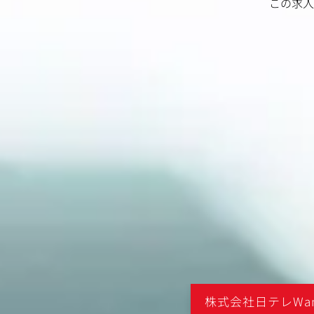
この求人
Wands
株式会社日テレWan