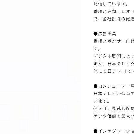
配信しています。
番組と連動したオ
で、番組視聴の促
●広告事業
番組スポンサー向
す。
デジタル展開によ
また、日本テレビ
他にも日テレHP
●コンシューマー
日本テレビが保有
います。
例えば、見逃し配
テンツ価値を最大
●インテグレーシ