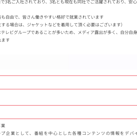
由で3名ご入社されており、3名とも現在も同社でご活躍されており、安
装も自由で、皆さん働きやすい格好で就業されています
生する場合は、ジャケットなどを着用して頂く必要はございます）
本テレビグループであることが多いため、メディア露出が多く、自分自
れます
事業
ープ企業として、番組を中心とした各種コンテンツの情報をデバ