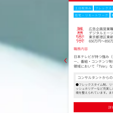
ックスタイム制
土日祝休み
フレックス
ーク
転勤なし
在宅・リモートワーク
No.62485
職種
ィレクター
広告企画営業
業種
エージェンシー
デジタルエー
勤務地
区東新橋1丁目6-1日テレタワー23階
東京都港区東新
年収例
～650万円
650万円～850
職務内容
‹
ト（バラエティー番組からドラマ、ス
日本テレビが持つ強み（
など様々な番組）のWeb制作ディレク
ー、番組・コンテンツ制
だきます。
領域において「TVer」
広告の販売や、Web広
義、設計、構築、運用のページ全体の
サルティング）、SNS
からの一言
コンサルタントからの
、クライアントは日テレの番組プロデ
動画コンテンツの企画・
制、リモート勤務、退職金制度、リフレ
●フレックスタイム制、リ
ィレクターになり、大規模サイト以外
す。
充実した福利厚生で社員の働きやすい環
ッシュホリデーなど充実し
ていただきます。
す。また、産前産後休暇、育児休暇はも
境を整えられています。ま
ebサイトに比べると、ドラマを含む多
具体的には
さまの年齢に合わせて小学校1年生まで時
ろんですが、お子さまの年
で編成されるため制作スピードが求め
・顧客のニーズや課題の
勤務が可能です
画・提案
0％出資子会社で、同社の安定感は抜群です
●日本テレビの100％出資
詳細を見る
詳
由で3名ご入社されており、3名とも現在
●基本的に髪型、服装も自
・営業パイプライン管理
ており、安心してオススメできる企業で
業されています