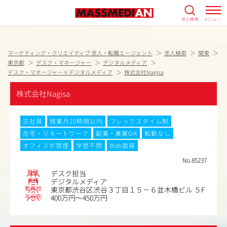
求人検索
メニュー
マーケティング・クリエイティブ 求人・転職エージェント
求人検索
関東
東京都
デスク・マネージャー
デジタルメディア
デスク・マネージャー×デジタルメディア
株式会社Nagisa
株式会社Nagisa
正社員
残業月20時間以内
フレックスタイム制
在宅・リモートワーク
副業・兼業OK
転勤なし
オフィスが禁煙
学歴不問
Web面接
No.85237
職種
デスク担当
業種
デジタルメディア
勤務地
東京都渋谷区渋谷３丁目１５－６並木橋ビル ５F
年収例
400万円～450万円