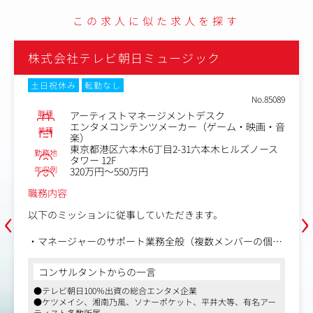
この求人に似た求人を探す
株式会社テレビ朝日ミュージック
土日祝休み
転勤なし
No.85089
職種
アーティストマネージメントデスク
エンタメコンテンツメーカー（ゲーム・映画・音
業種
楽）
東京都港区六本木6丁目2-31六本木ヒルズノース
勤務地
タワー 12F
年収例
320万円～550万円
職務内容
‹
›
以下のミッションに従事していただきます。
・マネージャーのサポート業務全般（複数メンバーの個別
稼働時の対応など）
・アーティストの楽曲リリースに関わる諸業務（リリース
コンサルタントからの一言
情報の告知用バナー作成、サンプルCDの発
●テレビ朝日100％出資の総合エンタメ企業
送、メディア出演時の同録など）
●ケツメイシ、湘南乃風、ソナーポケット、平井大等、有名アー
・イベント・ライブ開催にともなう諸業務（招待ゲストの
ティスト多数所属