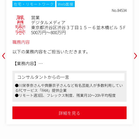
在宅・リモートワーク
Web面接
No.84534
職種
営業
業種
デジタルメディア
勤務地
東京都渋谷区渋谷３丁目１５－６並木橋ビル ５F
年収例
500万円～800万円
職務内容
‹
›
以下の業務内容をご担当いただきます。
【業務内容】
・オンラインくじを始めとした、FAM関連プロダクトのア
ーティスト・タレントや芸能事務所・音楽レーベル等への
コンサルタントからの一言
提案活動
●川栄李奈さんや齊藤京子さんなど有名芸能人が多数利用してい
・新規顧客の開拓および既存顧客のリレーション構築
るFCサービス「FAM」提供企業
・サービス提供開始に向けたディレクション
●リモート週3回、フレックス制度、残業月10～20h平均程度
・施策の企画立案と実行、ユーザーの反応分析
・サービス改善に向けたフィードバックの収集・共有
・社内チーム（プロダクト・マーケなど）との連携による
詳細を見る
施策推進