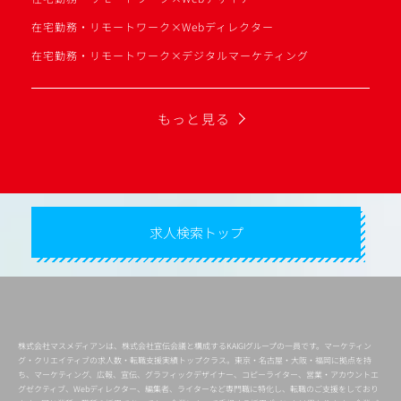
在宅勤務・リモートワーク×Webディレクター
在宅勤務・リモートワーク×デジタルマーケティング
もっと見る
求人検索トップ
株式会社マスメディアンは、株式会社宣伝会議と構成するKAIGIグループの一員です。マーケティン
グ・クリエイティブの求人数・転職支援実績トップクラス。東京・名古屋・大阪・福岡に拠点を持
ち、マーケティング、広報、宣伝、グラフィックデザイナー、コピーライター、営業・アカウントエ
グゼクティブ、Webディレクター、編集者、ライターなど専門職に特化し、転職のご支援をしており