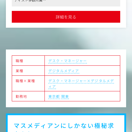
管理・配席・招待状の送付、事務所へのチケッ
●音楽出版社としての著作権ビジネスに加え、トータル・エンタ
ト手配、当日の関係者受付対応、お礼状作成やお花の手配
ーテインメント・カンパニーとして、エンタメに纏わる多様なコ
など）
ンテンツビジネスを展開
詳細を見る
●安定した経営基盤と、整った福利厚生を持ちながらも、年次や
・CD、DVD、楽曲・写真・動画データなどの管理
社歴に関わらず、前進的なチャレンジが評価される社風
上記以外の業務をお願いすることもありますので、臨機応
変に対応してください。
＜入社後の流れ＞
OJTで同ポジションメンバーのサポートのもと、少しずつ
仕事をお任せしていきます。
職種
デスク・マネージャー
【仕事内容の変更の範囲】有（会社の定める業務）
業種
デジタルメディア
職種×業種
デスク・マネージャー×デジタルメデ
ィア
勤務地
東京都
関東
マスメディアンにしかない
極秘求