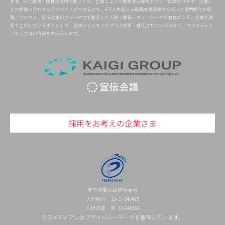
ます。同じ業種・職種の採用であっても、企業によって重視する採用ポイントは異なります。企業ご
との特徴に合わせたアドバイスができるのも、6万人を超える転職支援実績から培った専門特化の転
職ノウハウと、宣伝会議のグループ力を駆使した人脈・情報・ネットワークがあればこそ。企業が選
考で注目しているポイントや、過去にどんな人がプラス評価・採用されているかなど、マスメディア
ンならではの情報をお伝えします。
採用をお考えの企業さま
厚生労働大臣許可番号
人材紹介 13-ユ-040475
人材派遣 派 13-040596
マスメディアンはプライバシーマークを取得しています。