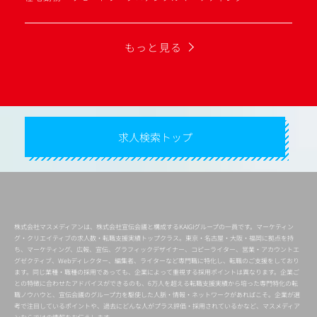
もっと見る
求人検索トップ
株式会社マスメディアンは、株式会社宣伝会議と構成するKAIGIグループの一員です。マーケティン
グ・クリエイティブの求人数・転職支援実績トップクラス。東京・名古屋・大阪・福岡に拠点を持
ち、マーケティング、広報、宣伝、グラフィックデザイナー、コピーライター、営業・アカウントエ
グゼクティブ、Webディレクター、編集者、ライターなど専門職に特化し、転職のご支援をしており
ます。同じ業種・職種の採用であっても、企業によって重視する採用ポイントは異なります。企業ご
との特徴に合わせたアドバイスができるのも、6万人を超える転職支援実績から培った専門特化の転
職ノウハウと、宣伝会議のグループ力を駆使した人脈・情報・ネットワークがあればこそ。企業が選
考で注目しているポイントや、過去にどんな人がプラス評価・採用されているかなど、マスメディア