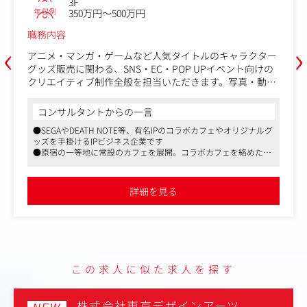
3F
年収例
350万円～500万円
職務内容
‹
›
アニメ・マンガ・ゲームなど人気タイトルのキャラクター
グッズ販売に関わる、SNS・EC・POP UPイベント向けの
クリエイティブ制作全般を担当いただきます。写真・動
画・グラフィック制作から入稿までを一貫して手がけ、フ
ァンに「欲しい」と思わせる魅力的なデザインを生み出す
コンサルタントからの一言
仕事です。国内だけでなく海外市場向けの告知制作にも携
●SEGAやDEATH NOTE等、有名IPのコラボカフェやオリジナルグ
わり、グローバルな視点でスキルを磨ける環境です。
ッズを手掛けるIPビジネス企業です
●原宿の一等地に常設のカフェを展開。コラボカフェを絡めた企
【主な業務内容】
画力に強みを持つ企業です
・SNS投稿・告知用ビジュアルのデザイン。
●大型の資金調達も実施しており、会社としても伸びているフェ
・POP UPストアやコラボカフェなどの催事で使用する店
ーズです
詳細を見る
舗内パネルやメニュー表、特典カード、POP等のデザイン
制作・入稿データ作成。
・グッズ販売ページ・特設サイトのデザイン。
・ECサイトやSNS告知用の動画編集。
・入社後はOJTを中心に既存メンバーと案件を担当し、慣
れてきたら裁量を持ってSNS運用やイベントクリエイティ
この求人に似た求人を探す
ブをリードできます。
株式会社東京デザインアーツ