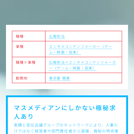
・広報手法の改善業務
・記者クラブとの折衝業務
・メディア掲載業務（年間4件獲得を目標に、月間2-3テー
マを並行して担当いただきます）
・担当事業部へのPR戦略および手法の提案
ーーーーーーーー ※適性にあわせて採用広報・社内広報の
アシスタントをお任せする可能性もございます
職種
広報担当
業種
エンタメコンテンツメーカー（ゲー
ム・映画・音楽）
職種×業種
広報担当×エンタメコンテンツメーカ
ー（ゲーム・映画・音楽）
勤務地
東京都
関東
マスメディアンにしかない
極秘求
人あり
実績と宣伝会議グループのネットワークにより、人事だ
けではなく経営者や部門責任者から直接、極秘の特命案