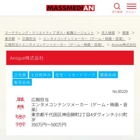
求人検索
メニュー
マーケティング・クリエイティブ 求人・転職エージェント
求人検索
関東
東京都
広報担当
エンタメコンテンツメーカー（ゲーム・映画・音楽）
広報担当×エンタメコンテンツメーカー（ゲーム・映画・音楽）
Anique株式会社
Anique株式会社
正社員
土日祝休み
在宅・リモートワーク
服装自由
髪型自由
No.85229
職種
広報担当
エンタメコンテンツメーカー（ゲーム・映画・音
業種
楽）
東京都千代田区神田錦町2丁目4ダヴィンチ小川町
勤務地
3F
年収例
350万円～500万円