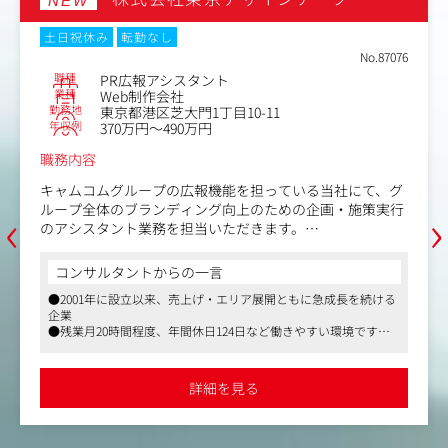
NEW
土日祝休み
転勤なし
No.87076
職種
PR広報アシスタント
業種
Web制作会社
勤務地
東京都港区芝大門1丁目10-11
年収例
370万円～490万円
職務内容
キャムコムグループの広報機能を担っている当社にて、グ
‹
›
ループ全体のブランディング向上のための企画・施策実行
のアシスタント業務を担当いただきます。
■配属先情報
広報チーム 2名
コンサルタントからの一言
■業務詳細
●2001年に設立以来、売上げ・エリア展開ともに急成長を続ける
広報メンバーが担当している下記業務のアシスタントをお
企業
任せいたします。 ーーーーーーーー
●残業月20時間程度、年間休日124日など働きやすい環境です
・メディアリサーチ
●企業が選考で注目しているポイントや、過去にどんな人がプラ
・プレスリリース（企画～配信までの一連業務）
ス評価・採用されているかなど、マスメディアンならではの情報
・メディアリレーション（取材対応、メディアとの情報調
をお伝えします
詳細を見る
整など）
・担当事業部への報告およびPRリテラシーに関する啓蒙活
動