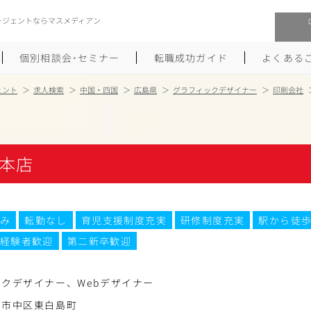
ージェントならマスメディアン
個別相談会･セミナー
転職成功ガイド
よくある
ェント
求人検索
中国・四国
広島県
グラフィックデザイナー
印刷会社
転職活動を始めるにあたり
メーカー・事業会社への転職
履歴書のつくり方
大手広告会社への転職
本店
職務経歴書のつくり方
エグゼクティブ転職
ポートフォリオのつくり方
しゅふクリ･ママクリ転職
み
転勤なし
育児支援制度充実
研修制度充実
駅から徒歩
経験者歓迎
第二新卒歓迎
面接対策
年収アップ転職
未経験から広告業界への転職
Uターン･Iターン転職
クデザイナー、Webデザイナー
島市中区東白島町