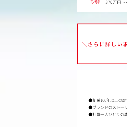
年収例
370万円～
＼さらに詳しい
●創業100年以上の
●ブランドのストー
●社員一人ひとりの