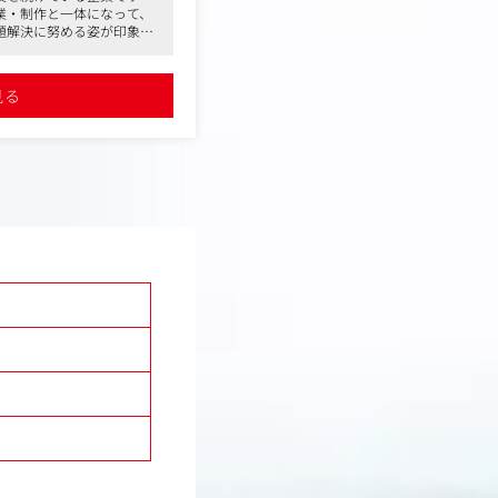
業・制作と一体になって、
幅広い業種とのお付き合い
題解決に努める姿が印象的
社・活躍されている方も複
会社の定める業務
見る