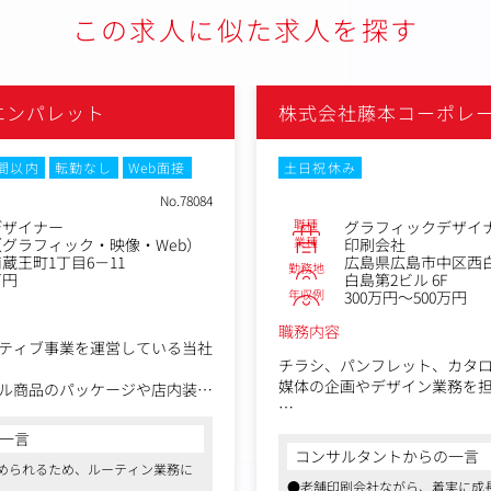
この求人に似た求人を探す
エンパレット
株式会社藤本コーポレ
時間以内
転勤なし
Web面接
土日祝休み
No.78084
職種
デザイナー
グラフィックデザイ
業種
グラフィック・映像・Web）
印刷会社
蔵王町1丁目6－11
広島県広島市中区西白島
勤務地
万円
白島第2ビル 6F
年収例
300万円～500万円
職務内容
ティブ事業を運営している当社
チラシ、パンフレット、カタロ
媒体の企画やデザイン業務を
ル商品のパッケージや店内装飾
お任せします。
業務のなかで、営業に同行し
一言
テーションなども行っていた
多いですが、自治体や民間企業
コンサルタントからの一言
められるため、ルーティン業務に
●老舗印刷会社ながら、着実に成
クライアントは、全国的にも