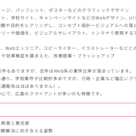
ッケージ、パンフレット、ポスターなどのグラフィックデザイン
ト、学校サイト、キャンペーンサイトなどのWebデザイン、UI
課題や目的をヒアリングし、コンセプト設計～ビジュアルへの落
ーリーや価値を、ビジュアルやレイアウト、トンマナで表現する
ー、Webエンジニア、コピーライター、イラストレーターなどと
りや効果検証を踏まえた、改善提案・ブラッシュアップ
案件もありますが、近年はWeb系の案件比率が高まっています。
る通り、学校案件が比較的多めですが、行政・企業など幅広いク
（通販系はほぼありません）。
中心で、広島のクライアントが多いのも特徴です。
る熱意と責任感
課題解決に向き合える姿勢