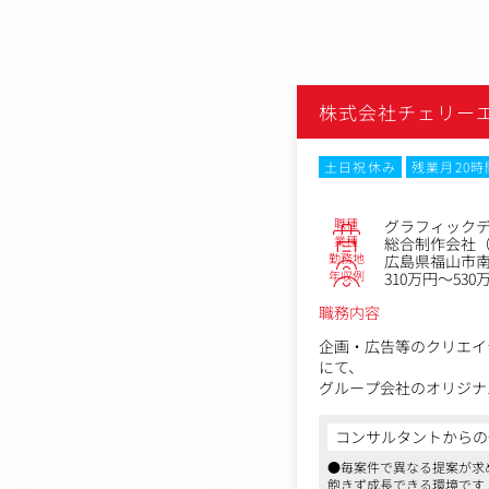
株式会社チェリー
土日祝休み
残業月20
職種
グラフィック
業種
総合制作会社（
勤務地
広島県福山市南
年収例
310万円～530
職務内容
企画・広告等のクリエイ
にて、
グループ会社のオリジナ
を手掛けるデザイナーを
コンサルタントからの
グループ内のデザインが
●毎案件で異なる提案が求
など
飽きず成長できる環境です