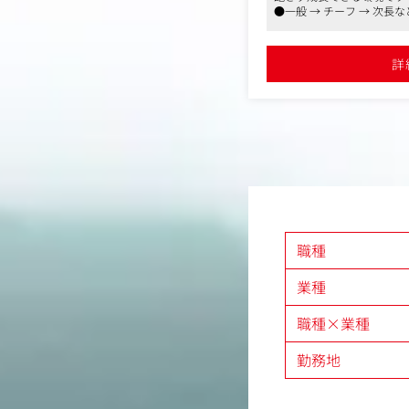
地域に密着したデザイン
●一般 → チーフ → 次
ていて、意欲次第で早期キ
＜仕事の流れ＞
●残業も少なく、プライベ
グループ企業21社や地
詳
けて、クライアントとの
ます。
その後、illustrato
でいきます。
まずはデザインをお任せ
打ち合わせをお任せする
＜ポジションの魅力＞
幅広い領域・対象に向け
す。
やり方が決まったルーテ
職種
とに異なる対応が求めら
せん。
業種
【変更の範囲】会社の定
職種×業種
勤務地