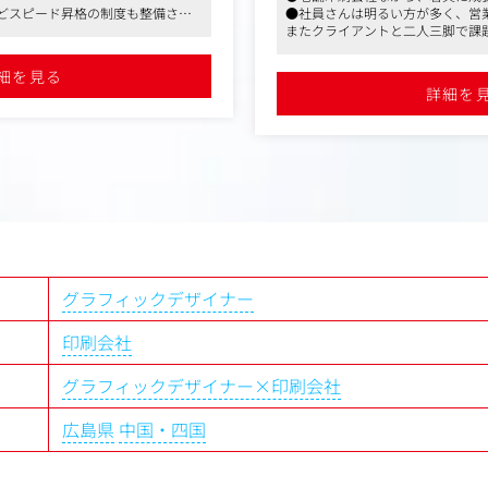
を手掛けることが可能です。
長などスピード昇格の制度も整備され
●社員さんは明るい方が多く、営
産、化粧品、通販関連など、
ャリアアップも可能です
またクライアントと二人三脚で課
があります。
ート重視の働き方も出来ます
です
元の企業・団体などから依頼を受
●マスメディアンからの紹介で入
細を見る
【仕事内容（変更の範囲）】
数いらっしゃいます
打ち合わせを行い企画・構成し
詳細を
rなどを使用しデザインに落とし込ん
し、将来的にクライアントとの
予定です。
た仕事に携わることが可能で
ィンの仕事ではなく毎回案件ご
グラフィックデザイナー
れるので、飽きることはありま
印刷会社
める業務
グラフィックデザイナー×印刷会社
広島県
中国・四国