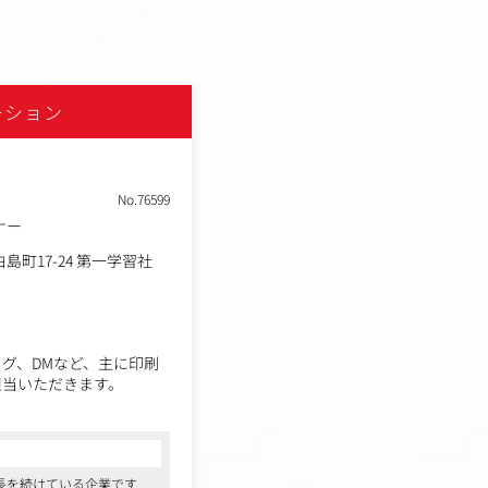
ーション
No.76599
ナー
町17-24 第一学習社
グ、DMなど、主に印刷
担当いただきます。
てのヒアリングやプレゼン
だく予定です。
長を続けている企業です
有名な食品や住宅、不動