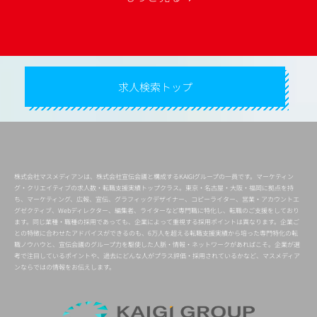
求人検索トップ
株式会社マスメディアンは、株式会社宣伝会議と構成するKAIGIグループの一員です。マーケティン
グ・クリエイティブの求人数・転職支援実績トップクラス。東京・名古屋・大阪・福岡に拠点を持
ち、マーケティング、広報、宣伝、グラフィックデザイナー、コピーライター、営業・アカウントエ
グゼクティブ、Webディレクター、編集者、ライターなど専門職に特化し、転職のご支援をしており
ます。同じ業種・職種の採用であっても、企業によって重視する採用ポイントは異なります。企業ご
との特徴に合わせたアドバイスができるのも、6万人を超える転職支援実績から培った専門特化の転
職ノウハウと、宣伝会議のグループ力を駆使した人脈・情報・ネットワークがあればこそ。企業が選
考で注目しているポイントや、過去にどんな人がプラス評価・採用されているかなど、マスメディア
ンならではの情報をお伝えします。