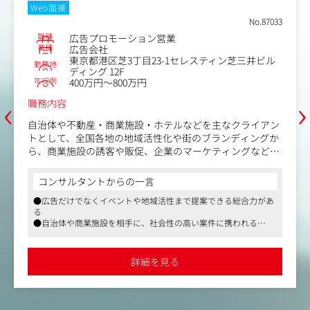
た上で、マーケティングPDCAの実行経験を
Web面接
材が今後、さらに求められるようになりま
No.87033
職種
広告プロモーション営業
では、今後成長するBtoBマーケティング市場
業種
広告会社
東京都港区芝3丁目23-1セレスティン芝三井ビル
定領域だけでなく、
勤務地
ディング 12F
ケティング全体を俯瞰したBtoBマーケティン
年収例
400万円～800万円
能力を身に着けることができ、市場価値の高
‹
›
ンとしてキャリアアップを目指すことが可能
職務内容
自治体や不動産・商業施設・ホテルなどを主なクライアン
トとして、全国各地の地域活性化や街のブランディングか
ら、商業施設の誘客や販促、企業のマーケティングなどに
携わっていただきます。
コンサルタントからの一言
営業兼プロデューサーとして、クライアントが抱えている
●広告だけでなくイベントや地域活性まで提案できる総合力があ
あらゆる課題に対して、広告・プロモーションを中心とし
る
た総合的な企画提案やプロジェクト推進を担っていただき
●自治体や商業施設を相手に、社会性の高い案件に携われる
ます。
●企画立案から実施、効果検証まで一気通貫で関われる
●フルフレックスとリモートの制度あり
主な仕事内容：
詳細を見る
・広告プロモーションの企画・実施
・マーケティングリサーチを含む戦略立案・プランニング
・デジタルプロモーションやイベントの企画・実施
・外部協力会社のアサイン・協業促進