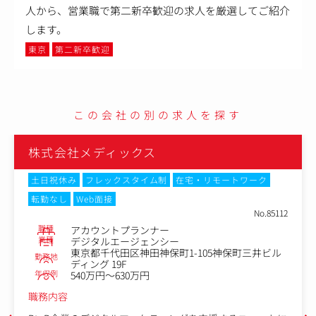
人から、営業職で第二新卒歓迎の求人を厳選してご紹介
します。
東京
第二新卒歓迎
この会社の別の求人を探す
メディックス
株式会社メ
フレックスタイム制
在宅・リモートワーク
土日祝休み
フ
eb面接
転勤なし
No.85112
職種
カウントプランナー
アカウ
業種
ジタルエージェンシー
デジタ
都千代田区神田神保町1-105神保町三井ビル
東京都
勤務地
ング 19F
ディング
年収例
0万円～630万円
540万
職務内容