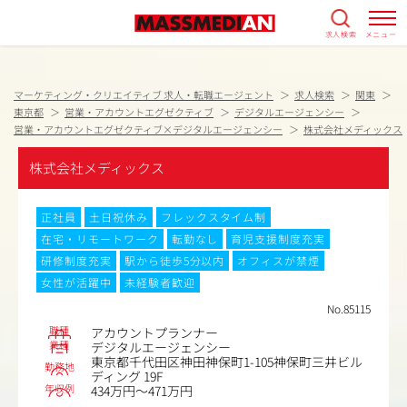
求人検索
メニュー
マーケティング・クリエイティブ 求人・転職エージェント
求人検索
関東
東京都
営業・アカウントエグゼクティブ
デジタルエージェンシー
営業・アカウントエグゼクティブ×デジタルエージェンシー
株式会社メディックス
株式会社メディックス
正社員
土日祝休み
フレックスタイム制
在宅・リモートワーク
転勤なし
育児支援制度充実
研修制度充実
駅から徒歩5分以内
オフィスが禁煙
女性が活躍中
未経験者歓迎
No.85115
職種
アカウントプランナー
業種
デジタルエージェンシー
東京都千代田区神田神保町1-105神保町三井ビル
勤務地
ディング 19F
年収例
434万円～471万円