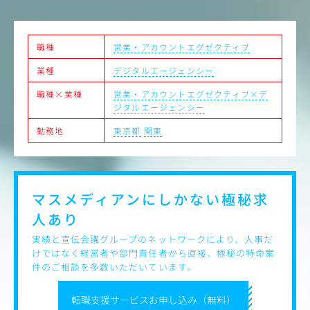
・各種コンテンツの企画制作・進行管理
・効果検証および改善提案
職種
営業・アカウントエグゼクティブ
【ポジションの魅力】
・観光に強みを持つJTBグループの総合広告代理店機能
業種
デジタルエージェンシー
・国内地域と関連する案件が多く、観光誘客プロモーショ
ンや地域活性事業に携わることができる
職種×業種
営業・アカウントエグゼクティブ×デ
・自社のリソースとして、イベント・HRコンサルティング
ジタルエージェンシー
など、広告プロモーションに捉われない解決手法を有して
いる
勤務地
東京都
関東
・担当クライアントだけに限らない、新規案件へのチャレ
ンジ機会多数
・フレキシブルな働き方（コアタイム無しのフレックス勤
務、リモートワーク可）
マスメディアンにしかない
極秘求
【キャリアプラン】
人あり
広告事業のプロフェッショナルを目指すという一つのスペ
シャリストキャリアや、
実績と宣伝会議グループのネットワークにより、人事だ
イベント事業領域やHR領域の営業など、将来的に幅広いキ
けではなく経営者や部門責任者から直接、極秘の特命案
ャリアパスが可能
件のご相談を多数いただいています。
（異動・出向によるキャリア形成、グループ内外において
の人事交流などもあり）
転職支援サービスお申し込み（無料）