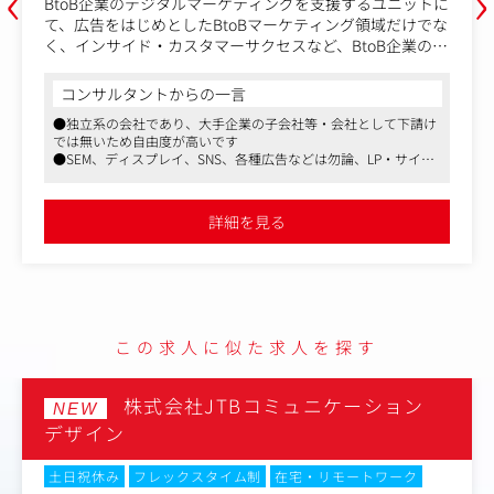
‹
›
のデジタルマーケティングを支援するユニットに
以下の業務内容
じめとしたBtoBマーケティング領域だけでな
ド・カスタマーサクセスなど、BtoB企業の売
・インターネッ
ロセスの全体最適を行いクライアントの事業
ナー（営業）
行うお仕事です。
・クライアント
ントからの一言
コンサルタン
ランナーは、戦略立案から実行まで（営業フ
グ、ディレクシ
社であり、大手企業の子会社等・会社として下請け
●独立系の会社で
、運用、分析、報告、提案など）一気通貫で
-Yahoo、Goo
自由度が高いです
では無いため自由
だきます。
画立案、進行管
スプレイ、SNS、各種広告などは勿論、LP・サイト
●SEM、ディスプ
-ディレクター
解析、CRM、DMP導入支援まで、デジタルマーケテ
制作からWeb解析
】
ィング
域に対してのソリューションを保有しています
ィングの全領域に
ーケティングの課題のヒアリング
-オペレーター
職は、運用まで担当するので、やりがいも大きいで
●同社の営業職は
詳細を見る
す。
ご提案・・・BtoBマーケティングのノウハウ
・案件やスキル
略設計・集客・制作・解析・ツール導入など
タッフと連携し
効果改善・・・（WEB広告の場合：ご自身で
スもあり、広告運用ディレクターと共に効果
伴走支援を行うケースもございます。）
この求人に似た求人を探す
ルシフトや新型コロナウイルスでの働き方の
株式会社JTBコミュニケーション
NEW
、
デザイン
においてもマーケティングのデジタルシフトが加
。
土日祝休み
フレックスタイム制
在宅・リモートワーク
益々拡大傾向にあることから、BtoB特有の商