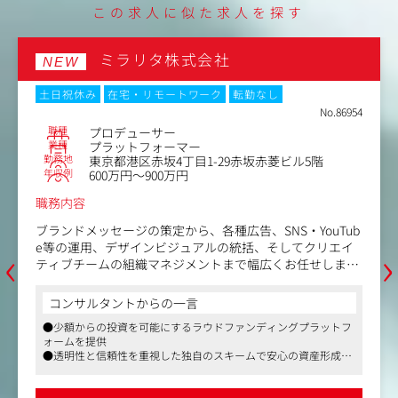
施策の進行管理
この求人に似た求人を探す
↓
成果の分析と報告
↓
ミラリタ株式会社
NEW
次の施策の提案
土日祝休み
在宅・リモートワーク
転勤なし
【具体的な業務内容】
No.86954
●顧客の新規開拓
職種
プロデューサー
課題のヒヤリング/戦略立案/施策立案・提案/進行管理/運
業種
プラットフォーマー
用設計/パートナー管理など
勤務地
東京都港区赤坂4丁目1-29赤坂赤菱ビル5階
●アカウント営業
年収例
600万円～900万円
既存顧客管理/ビジネス拡大に向けた施策立案・提案/進行
職務内容
管理/運用設計/パートナー管理など
●新規ビジネス創出
ブランドメッセージの策定から、各種広告、SNS・YouTub
自社サービス開発、サイト構築や広告のみならず、デジタ
‹
›
e等の運用、デザインビジュアルの統括、そしてクリエイ
ルマーケティングのオペレーション全体に対する運用ノウ
ティブチームの組織マネジメントまで幅広くお任せしま
ハウや品質保証など
す。金融プロダクトだからこその「誠実さ・信頼感」と、
心を動かす「ワクワク感」を両立させるクリエイティブ全
コンサルタントからの一言
伊藤忠グループ関連企業、および業界を問わず幅広い案件
体の表現責任者（統括プロデューサー）としての役割で
を担当。
●少額からの投資を可能にするラウドファンディングプラットフ
す。
ォームを提供
伊藤忠商事100%出資会社の同社だからこそ、伊藤忠商事
●透明性と信頼性を重視した独自のスキームで安心の資産形成環
が培ってきたIT/Webビジネス資産やノウハウを最大限活用
【具体的な業務内容】
境を整備
しつつ、統合的なコミュニケーションサービスが提供でき
1.クリエイティブ戦略の立案・統括（表現責任）
●スタートアップならではのスピード感と挑戦的な社風
ます。