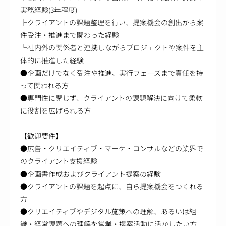
実務経験(3年程度)
├クライアントの課題整理を行い、提案機会の創出から案
件受注・推進まで関わった経験
└社内外の関係者と連携しながらプロジェクトや案件を主
体的に推進した経験
●企画だけでなく受注や推進、実行フェーズまで責任を持
って関われる方
●専門性に閉じず、クライアントの課題解決に向けて柔軟
に役割を広げられる方
【歓迎要件】
●広告・クリエイティブ・マーケ・コンサルなどの業界で
のクライアント支援経験
●企画書作成およびクライアント提案の経験
●クライアントの課題を起点に、自ら提案機会をつくれる
方
●クリエイティブやデジタル施策への理解、あるいは組
織・経営課題への理解を営業・提案活動に活かしたい方