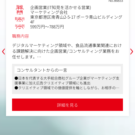
No.86853
職種
企画営業(IT知見を活かせる営業)
業種
マーケティング会社
東京都港区南青山2-5-17 ポーラ青山ビルディング
勤務地
4F
年収例
599万円～788万円
職務内容
‹
›
デジタルマーケティング領域や、食品流通事業関連におけ
る課題解決に向けた企画営業/コンサルティング業務をお
任せします。
BtoB、BtoCの事業・サービスにおける企画提案、クリエ
コンサルタントからの一言
イティブディレクション、エンジニアと連携してサービ
●日本を代表する大手総合商社グループ企業がマーケティング支
ス/システム要件定義および開発などを担うフロント職で
援事業に加え広告クリエイティブ領域にも進出
す。
●クリエイティブ領域での価値提供を軸としながら、お相手の課
題やテーマに応じて、ビジネスやテクノロジーの視点も掛け合わ
【業務の流れ】
せた提案を行える
顧客開拓
●クライアント直案件がメインで、構想や方針整理、企画といっ
詳細を見る
た上流フェーズから施策の実行・運用まで一貫して手掛けること
↓
が可能
課題や目標のヒアリング
●社内の連携はもちろん、社外パートナーや伊藤忠商事のビジネ
↓
スネットワークも活用しながら、新しい価値やこれまでにない打
企画・施策の提案
ち手を生み出していける環境
↓