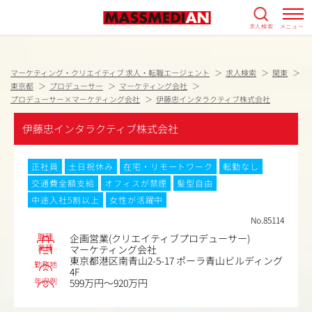
求人検索
メニュー
マーケティング・クリエイティブ 求人・転職エージェント
求人検索
関東
東京都
プロデューサー
マーケティング会社
プロデューサー×マーケティング会社
伊藤忠インタラクティブ株式会社
伊藤忠インタラクティブ株式会社
正社員
土日祝休み
在宅・リモートワーク
転勤なし
交通費全額支給
オフィスが禁煙
髪型自由
中途入社5割以上
女性が活躍中
No.85114
職種
企画営業(クリエイティブプロデューサー)
業種
マーケティング会社
東京都港区南青山2-5-17 ポーラ青山ビルディング
勤務地
4F
年収例
599万円～920万円