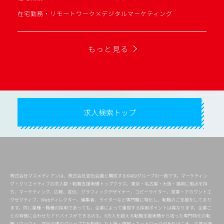
在宅勤務・リモートワーク×デジタルマーケティング
もっと見る
求人検索トップ
株式会社マスメディアンは、株式会社宣伝会議と構成するKAIGIグループの一員です。マーケティン
グ・クリエイティブの求人数・転職支援実績トップクラス。東京・名古屋・大阪・福岡に拠点を持
ち、マーケティング、広報、宣伝、グラフィックデザイナー、コピーライター、営業・アカウントエ
グゼクティブ、Webディレクター、編集者、ライターなど専門職に特化し、転職のご支援をしており
ます。同じ業種・職種の採用であっても、企業によって重視する採用ポイントは異なります。企業ご
との特徴に合わせたアドバイスができるのも、6万人を超える転職支援実績から培った専門特化の転
職ノウハウと、宣伝会議のグループ力を駆使した人脈・情報・ネットワークがあればこそ。企業が選