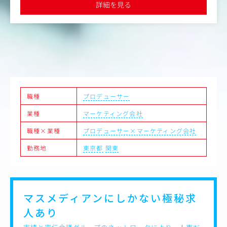
・ブランド戦略に基づいた全社的なクリエイティブコンセ
詳細を見る
プトの設計
【主要案件】
・金融機関としての「信頼性・コンプライアンス」と「親
伊藤忠商事および伊藤忠グループ企業、大手食品メーカ
しみやすさ・エンタメ性」を兼ね備えたビジュアル表現の
ー、食品流通関連サービス、VR/XR領域のソリューション
監修・クオリティコントロール
提案/販売、BtoB/BtoC向けの事業・サービスにおける企画
2.プロモーション・メディア運用の指揮（広告・マーケテ
提案、実装に必要なクリエイティブディレクション、サー
ィング）
ビス・システム構築運用、Webサービス/システムの企画
・Web広告（静止画・動画）のクリエイティブディレクシ
提案/開発ディレクション、CMSを使ったコーポレート/サ
ョンおよび効果検証に基づく改善サイクル構築
ービスサイトの構築運用など
・YouTube、X、Instagram等の公式SNS運用におけるコン
テンツ企画・デザイン戦略の立案・指揮
職種
プロデューサー
・ファンの獲得・エンゲージメント向上に向けたマーケテ
業種
マーケティング会社
ィング視点での施策推進
3.組織運営・チームマネジメント
職種×業種
プロデューサー×マーケティング会社
・インハウスのデザイナー、ライター、動画編集者などの
育成およびチーム構築・マネジメント
勤務地
東京都
関東
・外部パートナー（制作会社、クリエイター、代理店）の
選定・ディレクションおよび予算管理
・事業部門・コンプライアンス部門とのスムーズな連携・
調整
マスメディアンにしかない
極秘求
人あり