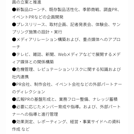
画の立案と推進
●新製品ローンチ、既存製品活性化、季節商戦、調査PR、
イベントPRなどの企画開発
●プレスリリース、取材企画、記者発表会、体験会、サン
プリング施策の設計・実行
●メディアリレーション構築および、重点媒体へのアプロ
ーチ
●テレビ、雑誌、新聞、Webメディアなどで展開するメデ
ィア媒体との関係構築
●危機管理、レピュテーションリスクに関する知識および
社内連携
●PR会社、制作会社、イベント会社などの外部パートナー
のディレクション
●広報PRの基盤形成と、業務フロー整備、ナレッジ蓄積
●必要に応じたメンバー育成や指導。および、外部パート
ナーへの指導と進行管理
●効果測定、レポーティング、経営・事業サイドへの資料
作成 など