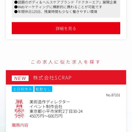
●話題のボディ＆ヘルスケアブランド『ドクターエア』展開企業
●新製品の商品ページに関わる Web ディレクション（制
●Webマーケティングに横断的に携わることが可能です
作会社や社内のデザイナーとのやり取り）
●年間休日125日、残業時間も少なく働きやすい環境
●メルマガや SNS 配信のライティング
●イベント業務 ※サポート
●簡単な画像編集（CANVA 使用）
詳細を見る
●その他部内の業務
この求人に似た求人を探す
株式会社SCRAP
NEW
土日祝休み
転勤なし
No.87101
職種
美術造作ディレクター
業種
イベント制作会社
勤務地
東京都小平市栄町2丁目30-24
年収例
450万円～600万円
職務内容