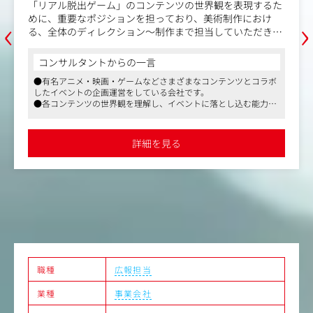
「リアル脱出ゲーム」のコンテンツの世界観を表現するた
‹
›
めに、重要なポジションを担っており、美術制作におけ
る、全体のディレクション～制作まで担当していただきま
す。
コンサルタントからの一言
扱うものは、パネルや看板のような平面の物から立体的で
●有名アニメ・映画・ゲームなどさまざまなコンテンツとコラボ
大掛かりなものまで様々です！
したイベントの企画運営をしている会社です。
人気のゲームや映画、コミックやアニメとコラボした世界
●各コンテンツの世界観を理解し、イベントに落とし込む能力が
観を造り上げることも、この仕事の面白さの１つ。
求められます。責任は重大ですがその分面白みもあるお仕事で
ぜひ、貴方も一緒に面白いものをつくりませんか？
す。
●風通しの良い環境で、楽しくポジティブな方が多いです。
詳細を見る
＜具体的な仕事内容＞
公演に向けて、セットの施工や内装施工に関するディレク
ション及び実作業をしていただきます。
■ゲームの舞台の設営・施工・修繕管理
ゲームの世界観を表現する、すべてのディレクション、
実作業を行います。
壁や扉など大きいものの制作のほか、小道具の制作まで
担当します。
■コンテンツチームのアイディアを具現化、又は、美術的
観点からアイディア参加
職種
広報担当
ゼロから自作するか、市販品を調達するか、協力会社様
業種
事業会社
へ発注するかなど、
様々なアプローチで空間づくりを進めます。