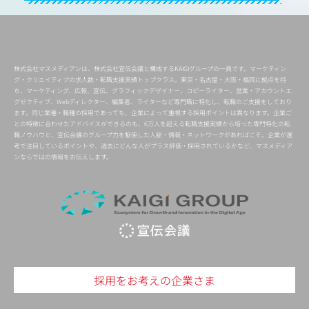
株式会社マスメディアンは、株式会社宣伝会議と構成するKAIGIグループの一員です。マーケティン
グ・クリエイティブの求人数・転職支援実績トップクラス。東京・名古屋・大阪・福岡に拠点を持
ち、マーケティング、広報、宣伝、グラフィックデザイナー、コピーライター、営業・アカウントエ
グゼクティブ、Webディレクター、編集者、ライターなど専門職に特化し、転職のご支援をしており
ます。同じ業種・職種の採用であっても、企業によって重視する採用ポイントは異なります。企業ご
との特徴に合わせたアドバイスができるのも、6万人を超える転職支援実績から培った専門特化の転
職ノウハウと、宣伝会議のグループ力を駆使した人脈・情報・ネットワークがあればこそ。企業が選
考で注目しているポイントや、過去にどんな人がプラス評価・採用されているかなど、マスメディア
ンならではの情報をお伝えします。
採用をお考えの企業さま