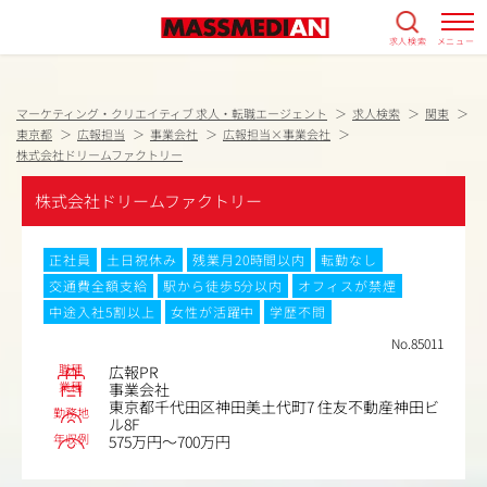
求人検索
メニュー
マーケティング・クリエイティブ 求人・転職エージェント
求人検索
関東
東京都
広報担当
事業会社
広報担当×事業会社
株式会社ドリームファクトリー
株式会社ドリームファクトリー
正社員
土日祝休み
残業月20時間以内
転勤なし
交通費全額支給
駅から徒歩5分以内
オフィスが禁煙
中途入社5割以上
女性が活躍中
学歴不問
No.85011
職種
広報PR
業種
事業会社
東京都千代田区神田美土代町7 住友不動産神田ビ
勤務地
ル8F
年収例
575万円～700万円