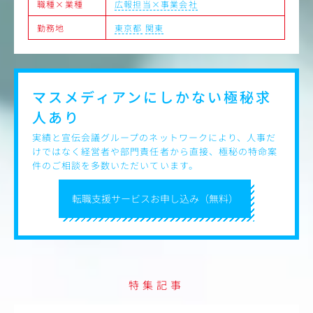
職種×業種
広報担当×事業会社
■社内外スタッフの管理・ディレクション
協力会社様や、社内外のメンバーへの指示出しや進捗管
勤務地
東京都
関東
理などをお任せします。
■クオリティ・コントロール
仕上がりのクオリティが自信を持って世に出せる水準に
なっているか、常に精査し、責任をもってコントロールし
ていただきます。
マスメディアンにしかない
極秘求
人あり
★先輩インタビューは以下よりご覧いただけます。
https://www.scrapmagazine.com/recruit/position-artpro
実績と宣伝会議グループのネットワークにより、人事だ
ductor.html
けではなく経営者や部門責任者から直接、極秘の特命案
件のご相談を多数いただいています。
転職支援サービスお申し込み（無料）
特集記事