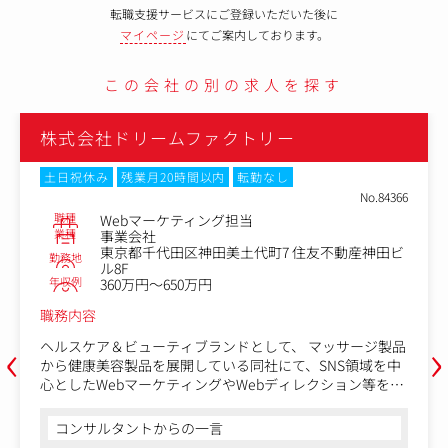
転職支援サービスにご登録いただいた後に
マイページ
にてご案内しております。
この会社の別の求人を探す
株式会社ドリームファクトリー
土日祝休み
残業月20時間以内
転勤なし
No.84366
職種
Webマーケティング担当
業種
事業会社
東京都千代田区神田美土代町7 住友不動産神田ビ
勤務地
ル8F
年収例
360万円～650万円
職務内容
‹
›
ヘルスケア＆ビューティブランドとして、 マッサージ製品
から健康美容製品を展開している同社にて、SNS領域を中
心としたWebマーケティングやWebディレクション等をお
任せいたします。
コンサルタントからの一言
＜具体的には＞