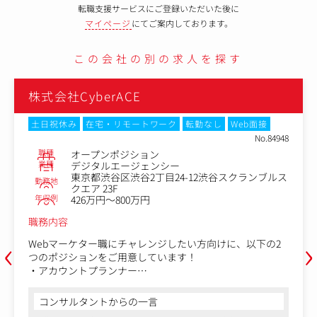
転職支援サービスにご登録いただいた後に
マイページ
にてご案内しております。
この会社の別の求人を探す
株式会社CyberACE
土日祝休み
在宅・リモートワーク
転勤なし
Web面接
No.84948
職種
オープンポジション
業種
デジタルエージェンシー
東京都渋谷区渋谷2丁目24-12渋谷スクランブルス
勤務地
クエア 23F
年収例
426万円～800万円
職務内容
‹
›
Webマーケター職にチャレンジしたい方向けに、以下の2
つのポジションをご用意しています！
・アカウントプランナー
・広告運用コンサルタント
ポジションを決めずに選考を受けたい、適性を見て職種を
コンサルタントからの一言
決めたいという方はオープンポジションでご応募くださ