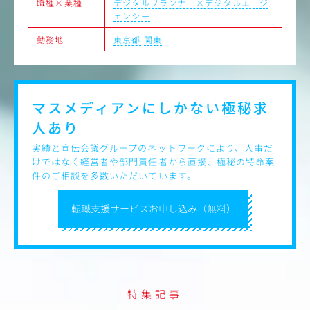
職種×業種
デジタルプランナー×デジタルエージ
頼に繋がります。
ェンシー
・校正・検品：作成したデータが正しいか確認を行う。デ
ジタル校正ツールを補助ツールとしても活用。最終成果物
勤務地
東京都
関東
の緻密なチェック。
マスメディアンにしかない
極秘求
人あり
実績と宣伝会議グループのネットワークにより、人事だ
けではなく経営者や部門責任者から直接、極秘の特命案
件のご相談を多数いただいています。
転職支援サービスお申し込み（無料）
特集記事