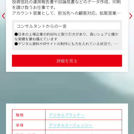
投資信託の運用報告書や目論見書などのデータ作成、印刷
‹
›
を請け負うお仕事です。
アカウント営業として、担当先への顧客対応、拡販営業、
社内外とのスケジュールやタスク管理など原稿作成から校
正、納期管理までを一貫してコントロールする業務です。
コンサルタントからの一言
あなたの品質管理が、お客様からの信頼となり受注に直結
●日本の上場企業の約60％と取り引きがあり、高いシェアと確か
する、非常に貢献度の高いポジションです。
な実績を兼ね備えています
●デジタル資料やIRサイトの制作にも力を入れている状況で、映
具体的には
像制作の引き合いも強くなってきています
【営業】
●親会社が東部プライム上場、残業代別途全額支給、所定労働時
・顧客対応：受注品目、同社サービスの拡販。スケジュー
間7時間15分と働きやすく安定した環境です
詳細を見る
ル提示、価格交渉、見積/請求書作成等。
・プレゼン・交渉：顧客要望に対してWeb会議や訪問によ
る、同社サービスの提案やスケジュール説明等。
・同社サービスの拡販：既存のお客様に対し、ＨＰにおけ
るWEB作成、翻訳、BPO業務等の提案。
・新規営業：取引の無い投資信託会社へのセールス活動。
【カスタマーサポート】
・原稿作成：投資信託の決算期に合わせた報告書等の原稿
作成。基本はメール、電話でのやり取りが中心。お客様か
らのデータ作成依頼を正確に理解し、制作部門へ原稿手配
職種
デジタルプランナー
を行う。
業種
デジタルエージェンシー
・進行管理：社内外の制作部門と連携し、スケジュールや
タスクの進捗を管理。急な増刷対応や納期調整も顧客の信