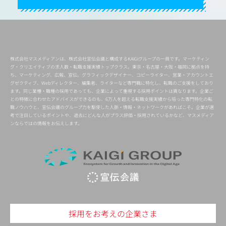
株式会社マスメディアンは、株式会社宣伝会議と構成するKAIGIグループの一員です。マーケティン
グ・クリエイティブの求人数・転職支援実績トップクラス。東京・名古屋・大阪・福岡に拠点を持
ち、マーケティング、広報、宣伝、グラフィックデザイナー、コピーライター、営業・アカウントエ
グゼクティブ、Webディレクター、編集者、ライターなど専門職に特化し、転職のご支援をしており
ます。同じ業種・職種の採用であっても、企業によって重視する採用ポイントは異なります。企業ご
との特徴に合わせたアドバイスができるのも、6万人を超える転職支援実績から培った専門特化の転
職ノウハウと、宣伝会議のグループ力を駆使した人脈・情報・ネットワークがあればこそ。企業が選
考で注目しているポイントや、過去にどんな人がプラス評価・採用されているかなど、マスメディア
ンならではの情報をお伝えします。
採用をお考えの企業さま