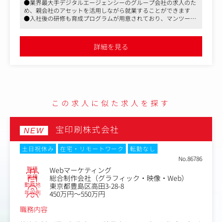
●業界最大手デジタルエージェンシーのグループ会社の求人のた
い。
め、親会社のアセットを活用しながら就業することができます
●入社後の研修も育成プログラムが用意されており、マンツーマ
【組織の魅力】
ンでトレーナーが付くため、
(1)チームを大切にするカルチャー
意欲をお持ちの方であればキャッチアップできる環境で入社3ヶ
相手を尊重し若手の台頭を心から喜ぶ、仲間を大事にする
月がルーキー賞、1年の社員が社長賞を受賞するなど、活躍できる
詳細を見る
土壌が整っています
社風です。
●渋谷スクランブルスクエア内にオフィスを構えており、カフェ
中途入社メンバーも多い組織ですが、年齢・経歴関係なく
併設、マッサージ設備など社員の働き方にも注力しています
発言し合えるフラットな関係なので先輩との距離も近く、
自ら求めればいつでもフィードバックを貰えます。
(2)成長フェーズの組織であること
この求人に似た求人を探す
6年目のまだまだ成長フェーズの組織だからこそ、発展途
上企業の組織づくり・カルチャーづくりに誰もが関わるチ
ャンスがあります。
宝印刷株式会社
NEW
メンバーそれぞれがオーナーシップを持ち、上司からの指
示を待つだけでなくチームの中で自発的に考え、行動に移
土日祝休み
在宅・リモートワーク
転勤なし
すこと求められる環境です。
No.86786
職種
Webマーケティング
(3)急スピード、急角度で成長することができること
業種
総合制作会社（グラフィック・映像・Web）
トレーナー制度や独自の育成プログラムにより入社後3か
勤務地
東京都豊島区高田3-28-8
月で独り立ちを目指します。
年収例
450万円～550万円
業界未経験からのスタートでも、リーダー抜擢や表彰常連
職務内容
となったメンバーも……！