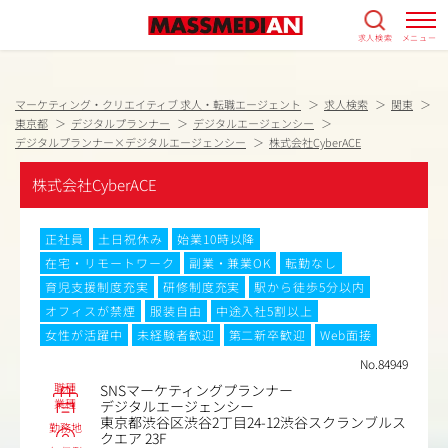
求人検索
メニュー
マーケティング・クリエイティブ 求人・転職エージェント
求人検索
関東
東京都
デジタルプランナー
デジタルエージェンシー
デジタルプランナー×デジタルエージェンシー
株式会社CyberACE
株式会社CyberACE
正社員
土日祝休み
始業10時以降
在宅・リモートワーク
副業・兼業OK
転勤なし
育児支援制度充実
研修制度充実
駅から徒歩5分以内
オフィスが禁煙
服装自由
中途入社5割以上
女性が活躍中
未経験者歓迎
第二新卒歓迎
Web面接
No.84949
職種
SNSマーケティングプランナー
業種
デジタルエージェンシー
東京都渋谷区渋谷2丁目24-12渋谷スクランブルス
勤務地
クエア 23F