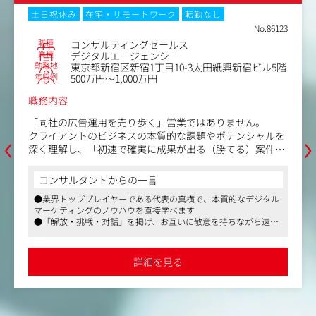
土日祝休み
在宅・リモートワーク
転勤なし
No.86123
職種
コンサルティングセールス
業種
デジタルエージェンシー
勤務地
東京都新宿区新宿1丁目10-3太田紙興新宿ビル5階
年収例
500万円～1,000万円
職務内容
「同社の広告運用を売り歩く」営業ではありません。
‹
›
クライアントのビジネスの本質的な課題やポテンシャルを
深く理解し、「初速で確実に成果が出る（勝てる）案件」
を選別。
その上で、単価・契約・成果報酬などのビジネススキーム
コンサルタントからの一言
自体を自ら設計し、Mercとクライアントの双方にとって高
●業界トッププレイヤーである代表の真横で、本質的なデジタル
収益かつ継続可能な「最高の入口（案件）」を創出する役
マーケティングのノウハウを直接学べます
割です。
●「解放・挑戦・対話」を掲げ、お互いに敬意を持ちながら遠慮
なく意見をぶつけ合える風通しの良さがあります
・ミッション/責任
●スタートアップでありながら、土日祝休みで残業は月20時間程
新規案件の創出（最重要）
度と、メリハリをつけて長く働けます
詳細を見る
案件の質（商材ポテンシャル）の最大化
クライアントの事業・課題理解
提案内容・契約条件の設計