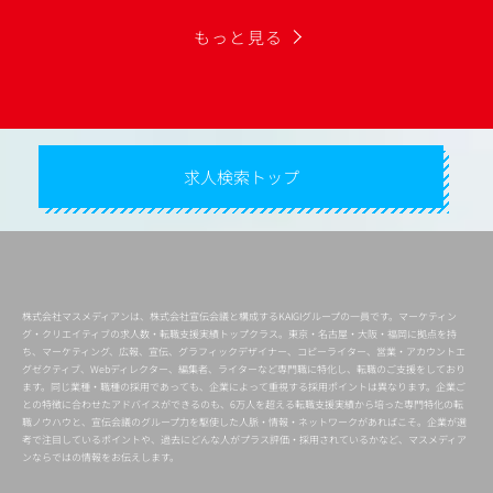
もっと見る
求人検索トップ
株式会社マスメディアンは、株式会社宣伝会議と構成するKAIGIグループの一員です。マーケティン
グ・クリエイティブの求人数・転職支援実績トップクラス。東京・名古屋・大阪・福岡に拠点を持
ち、マーケティング、広報、宣伝、グラフィックデザイナー、コピーライター、営業・アカウントエ
グゼクティブ、Webディレクター、編集者、ライターなど専門職に特化し、転職のご支援をしており
ます。同じ業種・職種の採用であっても、企業によって重視する採用ポイントは異なります。企業ご
との特徴に合わせたアドバイスができるのも、6万人を超える転職支援実績から培った専門特化の転
職ノウハウと、宣伝会議のグループ力を駆使した人脈・情報・ネットワークがあればこそ。企業が選
考で注目しているポイントや、過去にどんな人がプラス評価・採用されているかなど、マスメディア
ンならではの情報をお伝えします。