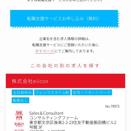
転職支援サービスお申し込み（無料）
企業名を含む求人情報の詳細は、
転職支援サービスにご登録いただいた後に
マイページ
にてご案内しております。
この会社の別の求人を探す
式会社eiicon
株式会
日祝休み
フレックスタイム制
在宅・リモートワーク
土日祝
勤なし
転勤な
No.79973
種
職種
Sales＆Consultant
種
業種
コンサルティングファーム
東京都文京区後楽2-2-23住友不動産飯田橋ビル2
務地
勤務地
号館 3F
収例
年収例