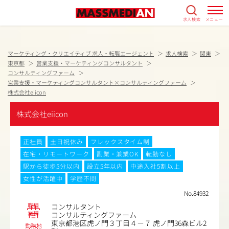
求人検索
メニュー
マーケティング・クリエイティブ 求人・転職エージェント
求人検索
関東
東京都
営業支援・マーケティングコンサルタント
コンサルティングファーム
営業支援・マーケティングコンサルタント×コンサルティングファーム
株式会社eiicon
株式会社eiicon
正社員
土日祝休み
フレックスタイム制
在宅・リモートワーク
副業・兼業OK
転勤なし
駅から徒歩5分以内
設立5年以内
中途入社5割以上
女性が活躍中
学歴不問
No.84932
職種
コンサルタント
業種
コンサルティングファーム
東京都港区虎ノ門３丁目４－７ 虎ノ門36森ビル2
勤務地