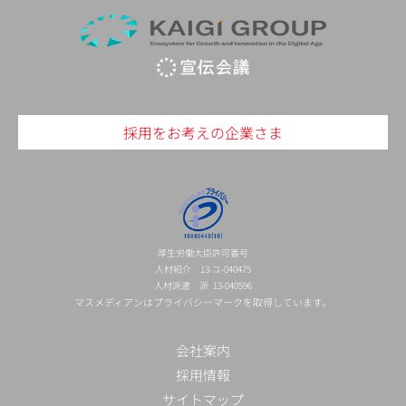
採用をお考えの企業さま
厚生労働大臣許可番号
人材紹介 13-ユ-040475
人材派遣 派 13-040596
マスメディアンはプライバシーマークを取得しています。
会社案内
採用情報
サイトマップ