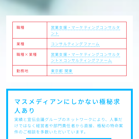
・役割
案件の“入口”を作る責任者
クライアント課題の翻訳者
条件設計者（単価・契約・スキーム）
勝てる案件を選別するフィルター
職種
営業支援・マーケティングコンサルタ
ント
・期待
業種
コンサルティングファーム
高収益かつ継続可能な案件を創出し続ける状態
初速で成果が出る案件を設計できている状態
職種×業種
営業支援・マーケティングコンサルタ
勝てる案件の言語化・再現性がある状態
ント×コンサルティングファーム
・志向性
勤務地
東京都
関東
成果（売上・粗利）への強いコミット
相手の事業を理解する力
「売る」より「設計する」志向
長期的な関係構築志向
マスメディアンにしかない
極秘求
人あり
実績と宣伝会議グループのネットワークにより、人事だ
けではなく経営者や部門責任者から直接、極秘の特命案
件のご相談を多数いただいています。