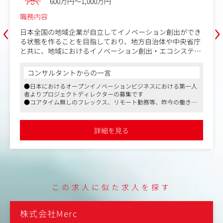
600万円～1,000万円
務内容
職務内
‹
›
本全国の地域企業が自立してイノベーション創出ができ
日本全
状態を作ることを目指しており、地方自治体や中央省庁
る状態
共に、地域におけるイノベーション創出・エコシステム
と共に
築を推進いただきます。
構築を
コンサルタントからの一言
コン
業務内容詳細】
【業務
日本におけるオープンイノベーションビジネスにおける第一人
●日本
自治体・行政との関係構築。
・プロ
よりプロジェクトディレクターの募集です
者より
企画提案：仕様書作成や、課題に対して最適なソリュー
ェクト
コアタイム無しのフレックス、リモート勤務等、昨今の働き方
●コア
ョンを考え、資料を作成します。
・プロ
合わせた勤務制度も導入されており、ワークライフバランスを
に合わ
公募～応札：自治体からの公募を確認し、納期までに応
して、
実させたい方にもぜひおすすめしたい企業です
充実さ
を行います。
捗管理
社風はスタートアップならではのチャレンジングな環境がある
●社風
詳細を見る
方で、パーソルグループの安定したバックアップもあります
一方で
プロジェクト進行：社内外ですり合わせを行い、プロジ
・次年
クトマネジャーとして、「体制構築・タスク明確化・ス
らソリ
ジュール管理・進捗管理・工数管理」を実施。
ーザル
次回に向けた提案：自治体の課題をヒアリングしなが
、次回以降の企画を提案し応札につなげていただきます
【仕事
この求人に似た求人を探す
仕事内容（変更の範囲）】無
株式会社Merc