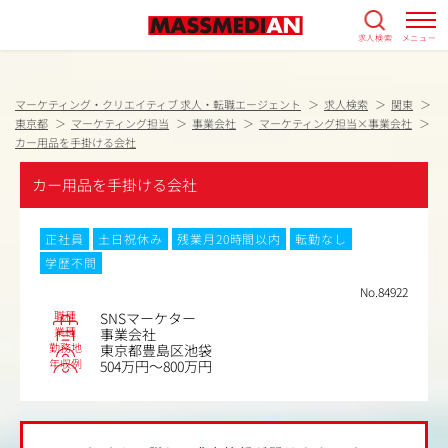
求人検索
メニュー
マーケティング・クリエイティブ 求人・転職エージェント
求人検索
関東
東京都
マーケティング担当
事業会社
マーケティング担当×事業会社
カー用品を手掛ける会社
カー用品を手掛ける会社
正社員
土日祝休み
残業月20時間以内
転勤なし
学歴不問
No.84922
職種
SNSマーケター
業種
事業会社
勤務地
東京都豊島区池袋
年収例
504万円～800万円