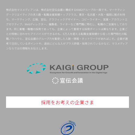
株式会社マスメディアンは、株式会社宣伝会議と構成するKAIGIグループの一員です。マーケティン
グ・クリエイティブの求人数・転職支援実績トップクラス。東京・名古屋・大阪・福岡に拠点を持
ち、マーケティング、広報、宣伝、グラフィックデザイナー、コピーライター、営業・アカウントエ
グゼクティブ、Webディレクター、編集者、ライターなど専門職に特化し、転職のご支援をしており
ます。同じ業種・職種の採用であっても、企業によって重視する採用ポイントは異なります。企業ご
との特徴に合わせたアドバイスができるのも、6万人を超える転職支援実績から培った専門特化の転
職ノウハウと、宣伝会議のグループ力を駆使した人脈・情報・ネットワークがあればこそ。企業が選
考で注目しているポイントや、過去にどんな人がプラス評価・採用されているかなど、マスメディア
ンならではの情報をお伝えします。
採用をお考えの企業さま