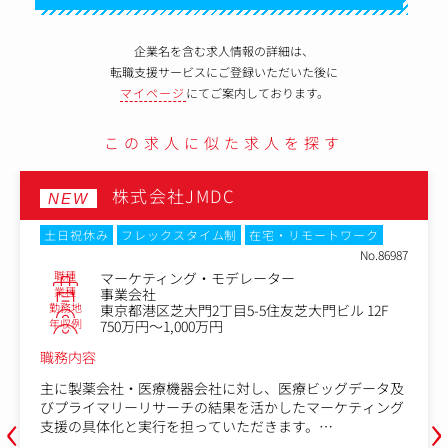
企業名を含む求人情報の詳細は、
転職支援サービスにご登録いただいた後に
マイページ
にてご案内しております。
この求人に似た求人を探す
株式会社JMDC
NEW
土日祝休み
フレックスタイム制
在宅・リモートワーク
No.86987
職種
マーケティング・モデレーター
業種
事業会社
勤務地
東京都港区芝大門2丁目5-5住友芝大門ビル 12F
年収例
750万円～1,000万円
職務内容
主に製薬会社・医療機器会社に対し、医療ビッグデータ及
‹
›
びプライマリーリサーチの結果を活かしたマーケティング
支援の具体化と実行を担っていただきます。