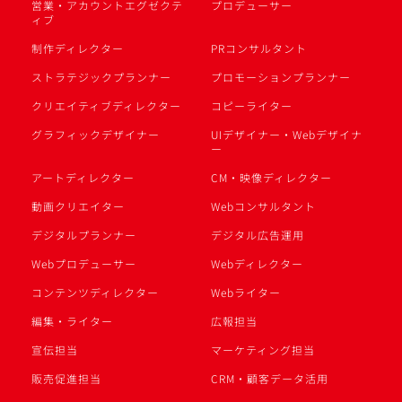
営業・アカウントエグゼクテ
プロデューサー
ィブ
制作ディレクター
PRコンサルタント
ストラテジックプランナー
プロモーションプランナー
クリエイティブディレクター
コピーライター
グラフィックデザイナー
UIデザイナー・Webデザイナ
ー
アートディレクター
CM・映像ディレクター
動画クリエイター
Webコンサルタント
デジタルプランナー
デジタル広告運用
Webプロデューサー
Webディレクター
コンテンツディレクター
Webライター
編集・ライター
広報担当
宣伝担当
マーケティング担当
販売促進担当
CRM・顧客データ活用