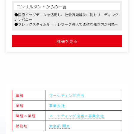
【具体的な業務内容】
コンサルタントからの一言
・医師・患者を対象とした定性調査（インタビュー）の企
●医療ビッグデータを活用し、社会課題解決に挑むリーディング
画設計・モデレーター
カンパニー
・リサーチ結果に基づくインサイト抽出および報告書作成
●フレックスタイム制・テレワーク導入で柔軟な働き方が可能
・医療ビッグデータ（レセプトデータ等）を活用した定性
●製薬・医療機器業界向けマーケティング支援で専門性を発揮
調査のプランニング
・プロジェクトマネジメント
詳細を見る
職種
マーケティング担当
業種
事業会社
職種×業種
マーケティング担当×事業会社
勤務地
東京都
関東