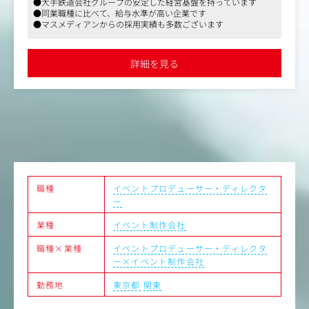
●大手鉄道会社グループの安定した経営基盤を持っています
・プロモーション戦略の立案及び提案
●同業職種に比べて、給与水準が高い企業です
・企画書の作成、プレゼンテーション
●マスメディアンからの採用実績も多数ございます
・スケジュール調整、進捗管理業務
・社外の協力会社へのディレクション
・イベント当日の立ち会い など
詳細を見る
＜クライアント＞
JR東海グループ各社、グループ外の一般企業
※JTAならではの案件ですと、例えば、建設中のリニア新
駅を活用をしたコンサートを開催し、メディアでも取り上
げられました。
例：さがみはらリニアフェスタ
また、東海道新幹線の主要駅を中心に自社でイベントスペ
ースを持っているため、運営・調整も行いやすい特徴がご
職種
イベントプロデューサー・ディレクタ
ざいます。
ー
業種
イベント制作会社
職種×業種
イベントプロデューサー・ディレクタ
ー×イベント制作会社
勤務地
東京都
関東