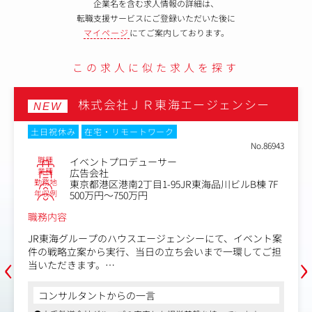
企業名を含む求人情報の詳細は、
転職支援サービスにご登録いただいた後に
マイページ
にてご案内しております。
この求人に似た求人を探す
株式会社ＪＲ東海エージェンシー
NEW
土日祝休み
在宅・リモートワーク
No.86943
職種
イベントプロデューサー
業種
広告会社
勤務地
東京都港区港南2丁目1-95JR東海品川ビルB棟 7F
年収例
500万円～750万円
職務内容
JR東海グループのハウスエージェンシーにて、イベント案
‹
›
件の戦略立案から実行、当日の立ち会いまで一環してご担
当いただきます。
＜具体的な業務内容＞
コンサルタントからの一言
・クライアントとの打ち合わせ（営業と同行）