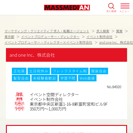
求人検索
メニュー
マーケティング・クリエイティブ 求人・転職エージェント
求人検索
関東
東京都
イベントプロデューサー・ディレクター
イベント制作会社
イベントプロデューサー・ディレクター×イベント制作会社
and one Inc．株式会社
and one Inc．株式会社
正社員
土日祝休み
フレックスタイム制
服装自由
髪型自由
未経験者歓迎
学歴不問
Web面接
No.84920
職種
イベント空間ディレクター
業種
イベント制作会社
勤務地
東京都中央区新富1-16-8新富町営和ビル9F
年収例
350万円～1,000万円