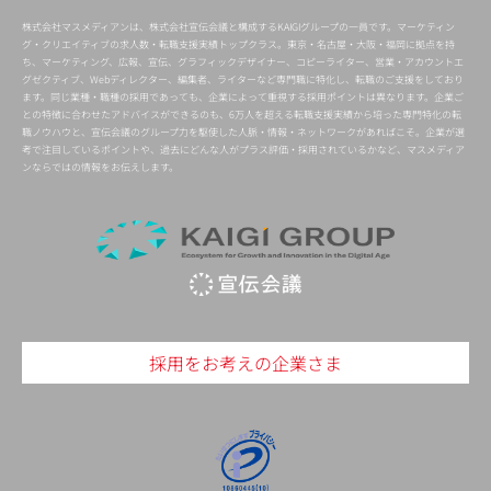
株式会社マスメディアンは、株式会社宣伝会議と構成するKAIGIグループの一員です。マーケティン
グ・クリエイティブの求人数・転職支援実績トップクラス。東京・名古屋・大阪・福岡に拠点を持
ち、マーケティング、広報、宣伝、グラフィックデザイナー、コピーライター、営業・アカウントエ
グゼクティブ、Webディレクター、編集者、ライターなど専門職に特化し、転職のご支援をしており
ます。同じ業種・職種の採用であっても、企業によって重視する採用ポイントは異なります。企業ご
との特徴に合わせたアドバイスができるのも、6万人を超える転職支援実績から培った専門特化の転
職ノウハウと、宣伝会議のグループ力を駆使した人脈・情報・ネットワークがあればこそ。企業が選
考で注目しているポイントや、過去にどんな人がプラス評価・採用されているかなど、マスメディア
ンならではの情報をお伝えします。
採用をお考えの企業さま