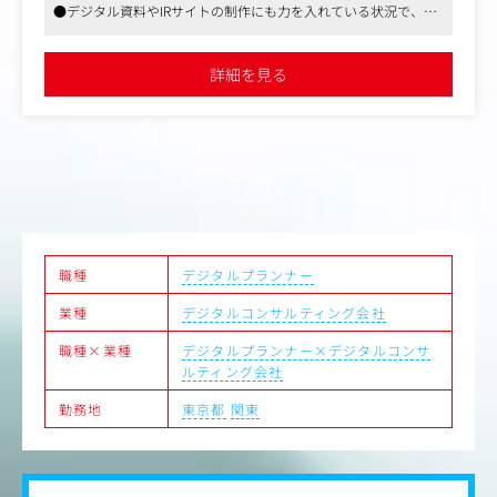
※担当案件数：1人あたり4～5件程度（中堅～高難易度
で、映
●一人ひとりが裁量を持って働くことが可能です
件）
●フレックス制度や時間外手当の支給など、従業員が働きやす
労働時
環境が整備されています
ジュー
責任範囲・KPI
●2020年4月に設立された会社のため、会社の成長が自身の成
●CPA（顧客獲得単価）、CVR（コンバージョン率）、
につながっていきます
問によ
AS（広告費用対効果）などの指標改善
詳細を見る
●担当案件の事業KPI達成と予算最適化
におけ
活動。
の原稿
客様か
稿手配
職種
デジタルプランナー
業種
デジタルコンサルティング会社
ールや
客の信
職種×業種
デジタルプランナー×デジタルコンサ
ルティング会社
う。デ
成果物
勤務地
東京都
関東