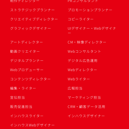
制作ディレクター
PRコンサルタント
ストラテジックプランナー
プロモーションプランナー
クリエイティブディレクター
コピーライター
グラフィックデザイナー
UIデザイナー・Webデザイナ
ー
アートディレクター
CM・映像ディレクター
動画クリエイター
Webコンサルタント
デジタルプランナー
デジタル広告運用
Webプロデューサー
Webディレクター
コンテンツディレクター
Webライター
編集・ライター
広報担当
宣伝担当
マーケティング担当
販売促進担当
CRM・顧客データ活用
インハウスライター
インハウスデザイナー
インハウスWebデザイナー