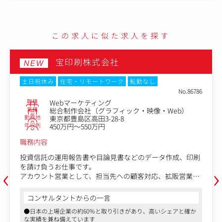
この求人に似た求人を探す
株式会社アラテ
NEW
土日祝休み
フレックスタイム制
在宅・リモートワーク
o.86786
転勤なし
No.8
）
職種
広告運用担当者
業種
デジタルエージェンシー
東京都港区西新橋1-1-1日比谷フォートタワー 1
勤務地
階
年収例
450万円～650万円
、印刷
職務内容
‹
›
営業、
●広告配信の入札調整、予算配分、クリエイティブ分
から校
●ターゲティングの改善、ABテストの設計・実行
です。
●配信最適化、各種ツール連携のレクチャー
に直結
●主要媒体（Google、Yahoo!、Meta等）の豊富な知見
と確か
活かした運用設計や上流工程の理解・提案
コンサルタントからの一言