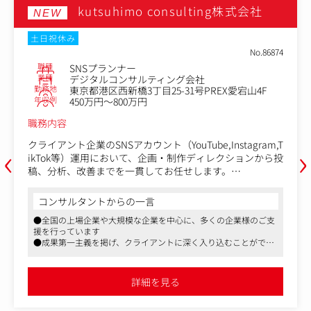
kutsuhimo consulting株式会社
NEW
土日祝休み
No.86878
職種
SNSコンサルタント
業種
デジタルコンサルティング会社
勤務地
東京都港区西新橋3丁目25-31号PREX愛宕山4F
年収例
600万円～800万円
職務内容
‹
›
クライアント企業の経営・事業課題に対し、SNSを主軸に
立案・実行支援を行います。認知・採用・売上拡大に向
け、戦略設計から企画、現場の撮影、導線提案まで幅広く
担当していただきます。
コンサルタントからの一言
顧客の事業モデルを深く理解し、本質的な課題を特定。タ
●全国の上場企業や大規模な企業を中心に、多くの企業様のご支
ーゲットに刺さるコンセプト設計を行います。企画に基づ
援を行っています
いた動画撮影やクリエイターとの連携、投稿管理といった
●成果第一主義を掲げ、クライアントに深く入り込むことができ
現場伴走型の実行支援も担当。運用結果から、次の一手を
ます
先回りで提案します。「提案量×実行力」で成果を再現
●フレックス制や一部リモート可など、働きやすい環境が整って
し、企業の意思決定をリード。担当社数は8～10社程度
います
詳細を見る
で、表面的なアドバイスに留まらない深い入り込みが可能
な環境です。