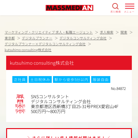
求人検索
メニュー
マーケティング・クリエイティブ 求人・転職エージェント
求人検索
関東
東京都
デジタルプランナー
デジタルコンサルティング会社
デジタルプランナー×デジタルコンサルティング会社
kutsuhimo consulting株式会社
kutsuhimo consulting株式会社
正社員
土日祝休み
駅から徒歩5分以内
服装自由
No.84872
職種
SNSコンサルタント
業種
デジタルコンサルティング会社
勤務地
東京都港区西新橋3丁目25-31号PREX愛宕山4F
年収例
500万円～800万円
＼さらに詳しい求人情報が聞けます！／