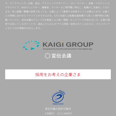
ち、マーケティング、広報、宣伝、グラフィックデザイナー、コピーライター、営業・アカウントエ
グゼクティブ、Webディレクター、編集者、ライターなど専門職に特化し、転職のご支援をしており
ます。同じ業種・職種の採用であっても、企業によって重視する採用ポイントは異なります。企業ご
との特徴に合わせたアドバイスができるのも、6万人を超える転職支援実績から培った専門特化の転
職ノウハウと、宣伝会議のグループ力を駆使した人脈・情報・ネットワークがあればこそ。企業が選
考で注目しているポイントや、過去にどんな人がプラス評価・採用されているかなど、マスメディア
ンならではの情報をお伝えします。
採用をお考えの企業さま
厚生労働大臣許可番号
人材紹介 13-ユ-040475