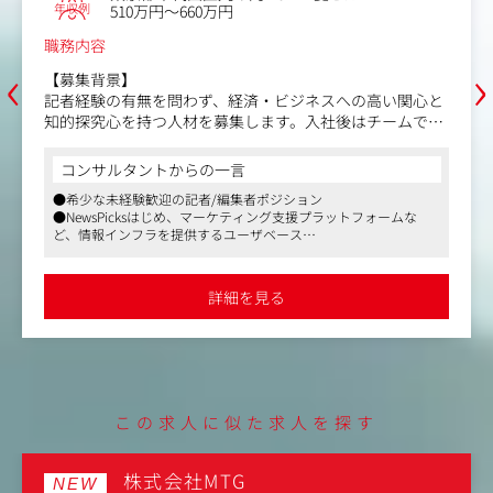
年収例
500万円～750万円
職務内容
‹
›
NewsPicks Studiosは、2018年6月、株式会社
の高い関心と
クス(当時)と株式会社電通が業務提携を行い、両
はチームでサ
によって設立された新会社です。5G時代にむけ
として成長して
境に最適化した新たなコンテンツ（ポストコンテ
創出を目指しており、落合陽一×スペシャリスト
コンサルタントからの一言
来志向の極限対談コンテンツである「WEEKLY OCH
●「デザイン」を切り口に、従来メディアのカタチにと
Twitter上からのライブ配信による経済討論番組「T
フォームな
ことなく、経済情報をもっとわかりやすく、もっとおも
リジナルコンテ
ATE」などを配信しています。
そしてもっと刺激的なコンテンツを生み出し、今までに
ら実行までを
な働き方が可
メディアを作りたい。その可能性に挑戦したい方を募集
【業務内容】
●クライアントはもちろん、ユーザーからの声がダイレ
・セールスと連携しクライアントニーズのヒアリ
かる、珍しいメディアです
詳細を見る
●リモートOK・フルフレックス・副業OKで、柔軟な働
ィードバック
能です
時代に、Ne
・クライアントニーズに基づいたコンテンツの企
。現場に行
提案
ていない事実
・セールス、ディレクター、エンジニア、デザイ
D」と呼んで
関係者とのコミュニケーション
※一度に担当する案件は平均5-6件ほどです
この求人に似た求人を探す
クと多様で、
業務内容（変更の範囲）：会社の定める業務
に連携しなが
株式会社MTG
NEW