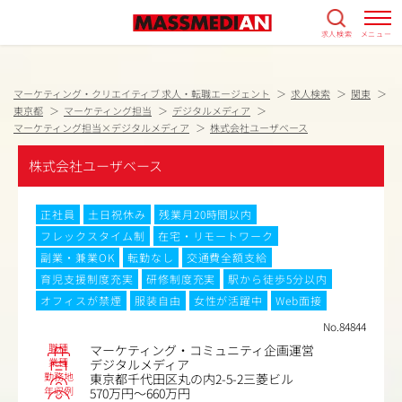
求人検索
メニュー
マーケティング・クリエイティブ 求人・転職エージェント
求人検索
関東
東京都
マーケティング担当
デジタルメディア
マーケティング担当×デジタルメディア
株式会社ユーザベース
株式会社ユーザベース
正社員
土日祝休み
残業月20時間以内
フレックスタイム制
在宅・リモートワーク
副業・兼業OK
転勤なし
交通費全額支給
育児支援制度充実
研修制度充実
駅から徒歩5分以内
オフィスが禁煙
服装自由
女性が活躍中
Web面接
No.84844
職種
マーケティング・コミュニティ企画運営
業種
デジタルメディア
勤務地
東京都千代田区丸の内2-5-2三菱ビル
年収例
570万円～660万円