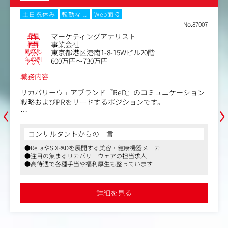
に向けて、自
ができます。
土日祝休み
転勤なし
Web面接
No.87007
職種
マーケティングアナリスト
業種
事業会社
勤務地
東京都港区港南1-8-15Wビル20階
年収例
600万円～730万円
職務内容
リカバリーウェアブランド『ReD』のコミュニケーション
‹
›
戦略およびPRをリードするポジションです。
『ReD』は2025年7月のブランドローンチ以降、わずか 8か
月で累計150万枚 を突破。
コンサルタントからの一言
市場No.1ブランド を目指し、事業を拡大しております。
●ReFaやSIXPADを展開する美容・健康機器メーカー
●注目の集まるリカバリーウェアの担当求人
配属組織では、市場や顧客を深く理解し、ブランドの価値
●高待遇で各種手当や福利厚生も整っています
を生活者へ届けることで、事業成長を牽引することをミッ
ションとしております。
市場分析からコミュニケーション戦略の立案、広告・PR・
詳細を見る
店頭販促・キャンペーンの企画運営まで、一貫してマーケ
ティング活動を推進しています。
本ポジションでは、市場や顧客を深く理解し、分析結果を