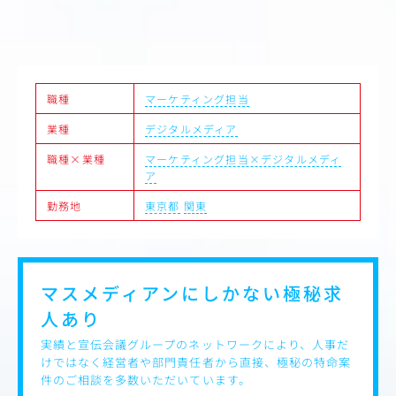
もとにマーケティング戦略を立案・推進する人材へ成長し
ていただくことを期待しています。
将来的にはブランド戦略や新規施策の企画をリードし、部
門横断で事業成長を牽引するポジションとして活躍いただ
くことを想定しています。
職種
マーケティング担当
〈具体的な業務内容〉
業種
デジタルメディア
●市場・競合・顧客の分析による機会・課題の発見
●各種マーケティング施策の効果検証
職種×業種
マーケティング担当×デジタルメディ
●TVCM・デジタル広告など広告投資の効果分析
ア
●分析結果をもとにした課題抽出と改善施策の立案・実行
●データに基づくPDCAの提案 など
勤務地
東京都
関東
マスメディアンにしかない
極秘求
人あり
実績と宣伝会議グループのネットワークにより、人事だ
けではなく経営者や部門責任者から直接、極秘の特命案
件のご相談を多数いただいています。