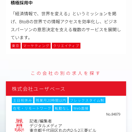
積極採用中
「経済情報で、世界を変える」というミッションを掲
げ、BtoBの世界での情報アクセスを効率化し、ビジネ
スパーソンの意思決定を支える複数のサービスを展開し
ています。
東京
マーケティング
クリエイティブ
この会社の別の求人を探す
株式会社ユーザベース
ム制
土日祝休み
残業月20時間以内
フレックスタイム
在宅・リモートワーク
転勤なし
Web面接
No.84879
職種
広告番組プロデューサー
業種
デジタルメディア
勤務地
東京都千代田区丸の内2-5-2三菱ビル