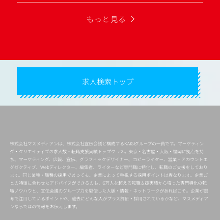
もっと見る
求人検索トップ
株式会社マスメディアンは、株式会社宣伝会議と構成するKAIGIグループの一員です。マーケティン
グ・クリエイティブの求人数・転職支援実績トップクラス。東京・名古屋・大阪・福岡に拠点を持
ち、マーケティング、広報、宣伝、グラフィックデザイナー、コピーライター、営業・アカウントエ
グゼクティブ、Webディレクター、編集者、ライターなど専門職に特化し、転職のご支援をしており
ます。同じ業種・職種の採用であっても、企業によって重視する採用ポイントは異なります。企業ご
との特徴に合わせたアドバイスができるのも、6万人を超える転職支援実績から培った専門特化の転
職ノウハウと、宣伝会議のグループ力を駆使した人脈・情報・ネットワークがあればこそ。企業が選
考で注目しているポイントや、過去にどんな人がプラス評価・採用されているかなど、マスメディア
ンならではの情報をお伝えします。