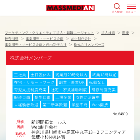
求人検索
メニュー
マーケティング・クリエイティブ 求人・転職エージェント
求人検索
関東
神奈川県
事業開発・サービス企画
Web制作会社
事業開発・サービス企画×Web制作会社
株式会社メンバーズ
株式会社メンバーズ
正社員
土日祝休み
残業月20時間以内
終業18時以前
在宅・リモートワーク
副業・兼業OK
転勤なし
育児支援制度充実
社宅・家賃補助制度
研修制度充実
服装自由
髪型自由
上場企業
女性が活躍中
未経験者歓迎
第二新卒歓迎
学歴不問
Web面接
No.84819
職種
新規開拓セールス
業種
Web制作会社
神奈川県川崎市中原区中丸子13－2 フロンティア
勤務地
武蔵小杉N棟14階