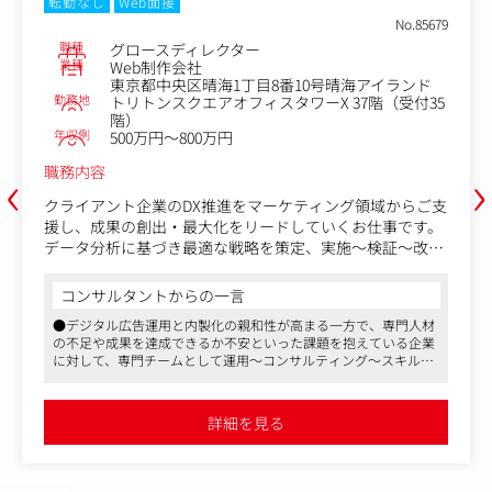
転勤なし
Web面接
No.85679
職種
グロースディレクター
業種
Web制作会社
東京都中央区晴海1丁目8番10号晴海アイランド
勤務地
トリトンスクエアオフィスタワーX 37階（受付35
階）
年収例
500万円～800万円
‹
›
職務内容
クライアント企業のDX推進をマーケティング領域からご支
援し、成果の創出・最大化をリードしていくお仕事です。
データ分析に基づき最適な戦略を策定、実施～検証～改善
提案のサイクルを通してお客様の事業成長に伴走型でコミ
ットしていただきます。
コンサルタントからの一言
●デジタル広告運用と内製化の親和性が高まる一方で、専門人材
【業務内容】
の不足や成果を達成できるか不安といった課題を抱えている企業
1.戦略立案：クライアントが抱える課題をヒアリングし、
に対して、専門チームとして運用～コンサルティング～スキルト
現状分析・競合調査を通して最適な打ち手を検討します。
ランスファーまで一貫して行っていただきます
認知拡大・集客・注文率改善・リピート増など、クライア
●メンバーズの高度な知見と安定性を活かしつつ、市場の新たな
ントの課題に合わせて最適な解を導き出し、解決策を掲示
課題に対して先鋭的に動いていく、新しい組織です
詳細を見る
●副業OK、有給休暇（入社時付/1時間単位で取得可能）、平均10
します。
～15時間/月の残業時間、フォーアドカンパニー独自の研修やメン
2.戦術策定：戦略に基づき、どのような改善方法でKGI/KPI
バーズグループ内のスキルアップ講座・セミナーへの参加が可能
を達成できるか具体的な戦術を策定します。Webサイト/
など、働きやすさとキャリアアップを両立できる環境です