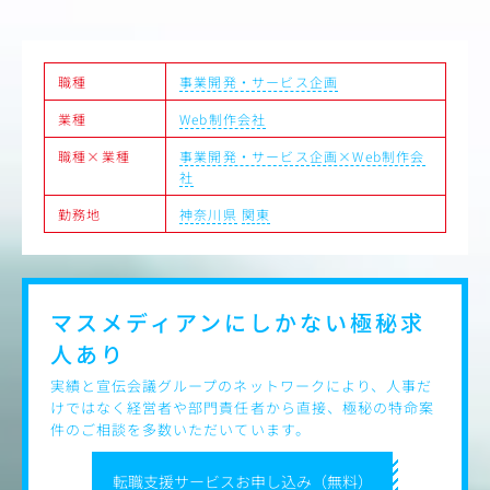
コンテンツ改善、SNS/広告運用、データ環境整備など、専
門知識を持ったクリエイターが実現可能性の高い打ち手を
精査します。
3.施策実行：クライアント担当者、社内メンバー、メンバ
職種
事業開発・サービス企画
ーズグループの他カンパニー、外部パートナーと連携しな
がらプロジェクトを進めます。
業種
Web制作会社
4.効果検証：施策を実施しただけで終わらず、事後の検証
を行いさらなる改善策を検討します。継続的な改善施策に
職種×業種
事業開発・サービス企画×Web制作会
より、PDCAサイクルの確立・勝ちパターンの創出を実現
社
します。
勤務地
神奈川県
関東
【支援内容】
・ECサイトの立ち上げやリニューアル推進
・ECサイト/ECモールの運用支援
・WebサイトやLPの制作ディレクション
・サイト分析～改善施策立案/実行
マスメディアンにしかない
極秘求
・CRM/MAの戦略設計～運用～効果検証
人あり
※支援内容はプロジェクトにより異なります
※入社後すぐに全ての業務を担当するわけではありませ
実績と宣伝会議グループのネットワークにより、人事だ
ん。スキルやキャリアプランを考慮し、ご担当いただく業
けではなく経営者や部門責任者から直接、極秘の特命案
務内容を決めていきます
件のご相談を多数いただいています。
転職支援サービスお申し込み（無料）