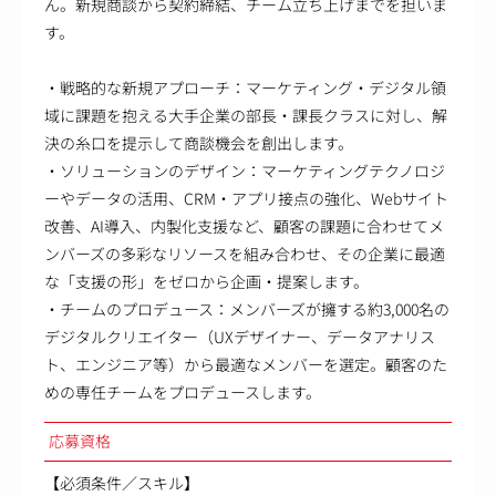
ん。新規商談から契約締結、チーム立ち上げまでを担いま
す。
・戦略的な新規アプローチ：マーケティング・デジタル領
域に課題を抱える大手企業の部長・課長クラスに対し、解
決の糸口を提示して商談機会を創出します。
・ソリューションのデザイン：マーケティングテクノロジ
ーやデータの活用、CRM・アプリ接点の強化、Webサイト
改善、AI導入、内製化支援など、顧客の課題に合わせてメ
ンバーズの多彩なリソースを組み合わせ、その企業に最適
な「支援の形」をゼロから企画・提案します。
・チームのプロデュース：メンバーズが擁する約3,000名の
デジタルクリエイター（UXデザイナー、データアナリス
ト、エンジニア等）から最適なメンバーを選定。顧客のた
めの専任チームをプロデュースします。
応募資格
【必須条件／スキル】