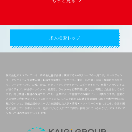
もっと見る
求人検索トップ
株式会社マスメディアンは、株式会社宣伝会議と構成するKAIGIグループの一員です。マーケティン
グ・クリエイティブの求人数・転職支援実績トップクラス。東京・名古屋・大阪・福岡に拠点を持
ち、マーケティング、広報、宣伝、グラフィックデザイナー、コピーライター、営業・アカウントエ
グゼクティブ、Webディレクター、編集者、ライターなど専門職に特化し、転職のご支援をしており
ます。同じ業種・職種の採用であっても、企業によって重視する採用ポイントは異なります。企業ご
との特徴に合わせたアドバイスができるのも、6万人を超える転職支援実績から培った専門特化の転
職ノウハウと、宣伝会議のグループ力を駆使した人脈・情報・ネットワークがあればこそ。企業が選
考で注目しているポイントや、過去にどんな人がプラス評価・採用されているかなど、マスメディア
ンならではの情報をお伝えします。