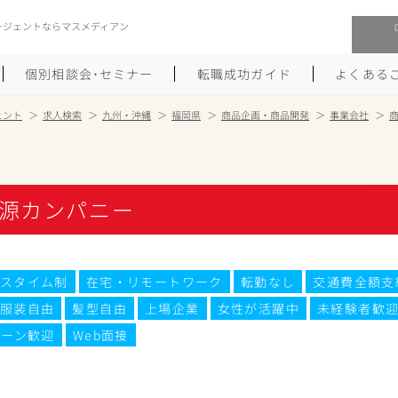
ージェントならマスメディアン
個別相談会･セミナー
転職成功ガイド
よくある
ェント
求人検索
九州・沖縄
福岡県
商品企画・商品開発
事業会社
転職活動を始めるにあたり
メーカー・事業会社への転職
履歴書のつくり方
大手広告会社への転職
源カンパニー
職務経歴書のつくり方
エグゼクティブ転職
ポートフォリオのつくり方
しゅふクリ･ママクリ転職
スタイム制
在宅・リモートワーク
転勤なし
交通費全額支
服装自由
髪型自由
上場企業
女性が活躍中
未経験者歓
面接対策
年収アップ転職
ターン歓迎
Web面接
未経験から広告業界への転職
Uターン･Iターン転職
職