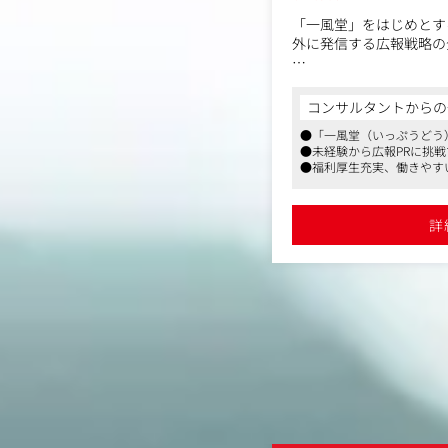
「一風堂」をはじめとす
外に発信する広報戦略の
〈具体的な業務内容〉
■メディアリレーション
コンサルタントからの
●プレスリリースの作成
●「一風堂（いっぷうどう
・新メニューの発表（季
●未経験から広報PRに挑
ーなど）
●福利厚生充実、働きやす
・新店舗オープンのお知
・期間限定キャンペーン
ど）
詳
・企業としての取り組み
の表彰など）
●メディアプロモート・
・自社の情報やネタをメ
に繋げる
・テレビ番組（情報番組
雑誌（ライフスタイル誌
ebメディア（ニュース
様々な媒体へのアプロー
・取材依頼への対応、店
調整