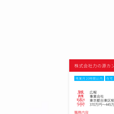
株式会社力の源カ
残業月20時間以内
在宅
職種
広報
業種
事業会社
勤務地
東京都台東区柳橋
年収例
370万円～445
職務内容