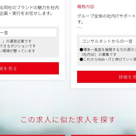
職務内容
る同社のブランドの魅力を社内
企画・実行をお任せします。
グループ全体の社内ITサポー
す。
ズ（メディアとの関係構築）■
一言
入社後は上司や先輩に業務を
・配信
験を身に着けていくことが可
コンサルタントからの一言
）」の運営企業です
節限定ラーメン、コラボメニュ
社内のシステムやインフラを
戦できるポジションです
●博多一風堂を展開する力の源カン
事になります。
い環境が整っています
らせ
（社内SE）の募集です
の告知（創業祭、感謝デーな
●これからWeb・ITと伸びてい
社内は、気さくで明るい方が
●マスメディアンからの紹介実績
係なく、何でも気軽に言い合
細を見る
（SDGs、地域貢献活動、社員
す。
詳細を
将来的に、システム導入のプ
らびにメンバーのマネジメン
取材対応
任せすることを考えています
ディアに売り込み、掲載や放送
※バックオフィスでの採用で
、バラエティ、グルメ番組）、
忙期には1～2日程度ではござ
、グルメ誌、ビジネス誌）、W
店舗スタッフとして店舗ヘル
この求人に似た求人を探す
サイト、グルメブログ）など、
す。
チ
舗や工場、社員のスケジュール
＜具体的には＞