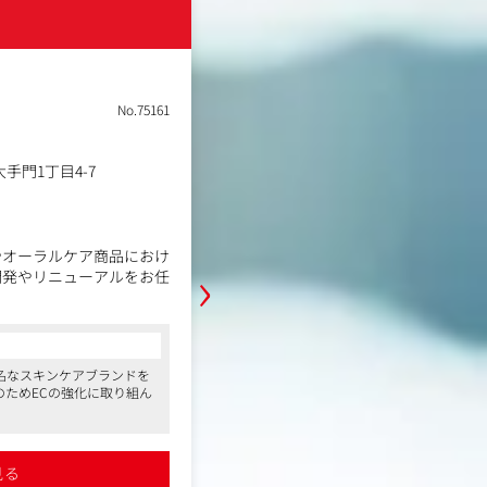
新日本製薬株式会社
スの運用
土日祝休み
転勤なし
理、ライセンス管理
No.75161
職種
商品企画（コスメチーム）
対応
業種
事業会社
内調整
勤務地
手門1丁目4-7
福岡県福岡市中央区大手門1
年収例
650万円～800万円
への展開
職務内容
やオーラルケア商品におけ
同社のコスメ開発課の課長職として
›
開発やリニューアルをお任
ン」の商品企画・開発や組織のマネ
ただきます。
＜具体的には＞
コンサルタントからの一言
案、製品品質の設計、試作
・市場調査、コンセプトの立案、製
名なスキンケアブランドを
●東証プライム上場、全国的に有名なス
ト実施
品の官能評価、モニターテスト実施
のためECの強化に取り組ん
展開する会社です。さらなる成長のためE
作、OEM企業や社内のR
・デザイン及びパッケージの制作、O
でいます
&D及び品質保証と連携業務
積極的かつ幅広い領域でチ
●一人ひとりの主体性を重んじ、積極的
セクションと連携業務
・販促・営業部署や顧客対応セクシ
ャレンジができる環境です
ブランドバリューの向上
・社内外への商品情報説明、ブラン
ど、女性が働きやすい制度
●産前産後休暇、育児休暇制度など、女
見る
詳細を見る
も整っている点は同社の魅力です
・グループの数値管理やメンバーマ