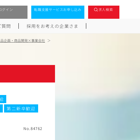
ログイン
転職支援サービスお申し込み
求人検索
ご質問
採用をお考えの企業さま
商品企画・商品開発×事業会社
給
迎
第二新卒歓迎
No.84762