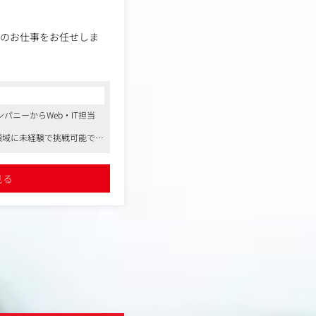
トのお仕事をお任せしま
教わりながら、スキルや経
能です。
支えるやりがいのあるお仕
パニーからWeb・IT担当
く領域に未経験で挑戦可能です
多数！年齢や入社年次に関
もあります
いながら仕事を進めていま
見る
ロジェクトマネジメントな
ト・予算・コスト管理もお
。
すが、現場を知るために繁
いますが、
プに入ることがございま