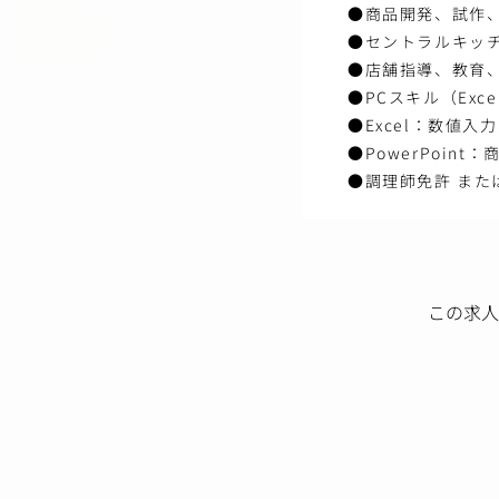
●商品開発、試作
●セントラルキッ
●店舗指導、教育
●PCスキル（Exce
●Excel：数値
●PowerPoin
●調理師免許 また
この求人