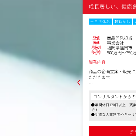
・取材立ち会い、情報提
兵四郎
成長著しい、健康
■デジタルコミュニケー
●自社ウェブサイト・SN
なし
残業月20時間以内
転勤なし
土日祝休み
転勤なし
・公式ウェブサイトのニ
・Facebook,、Instagra
職種
商品開発担当
NSアカウントの企画・
No.70845
業種
事業会社
・新メニュー、イベント
マーケター
勤務地
福岡県福岡市
に合わせた魅力的なコン
年収例
500万円～750
ト）の作成と投稿
紫野市美しが丘北3丁目1-3
～525万円
・ユーザーからのコメン
職務内容
タマーサポートと連携）
商品の企画立案～販売に
‹
ただきます。
●オウンドメディアの企
当として、商品の企画案の試作・企画
・自社でブログやウェブ
◎2026年に180億円
の世界観やストーリー発
をはじめ既存商品の改善案やテスト調
売を多数検討しておりま
・ラーメン開発秘話、食
コンサルタントからの
を行います。
これまでのご経験を活か
ュー、地域の取り組みな
からの一言
●年間休日120日以上、残
業成長に貢献いただくこ
い深い情報を発信
です
に有名な「あご入兵四郎だし」を展開す
ンド戦略の立案・実行(市場調査から
●明確な人事制度やキャリ
＜仕事の流れ＞
社商品の企画開発～マーケテイング、プ
■社内外コミュニケーシ
によっては業界水準よりも
ロモーション戦略の立案含む)
[企画]市場・競合・素
気通貫で携わり、自分のアイデアで形に
す
●社内広報
会い
ト顧客・商品コンセプト
●中途入社の社員も多く、
・社員向けのニュースレ
部門へのリーディング(工場立ち会い
詳
い同社。そのため、枠にとらわれずクラ
計、ネーミング、パッケ