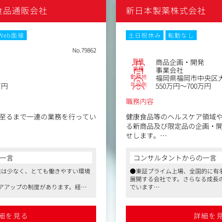
・社内システムの運用・保守
供、Q&A作成
食品通販会社
新日本製薬株式会社
・ネットワーク環境の管理
・サーバーやクラウドサービ
ション・コンテンツ作成■
・システム障害時の一次対応
S運用
Web面接
土日祝休み
転勤なし
・ヘルプデスク
ュースリリース
・PC、携帯などのデバイス管
No.79862
m、 X (旧Twitter)、 LINEなどのS
・POSレジ設定、設置
職種
商品企画・開発
運用
・ホームページの修正、更新
業種
事業会社
、店舗情報、ブランドイメージ
・ベンダーコントロール、社
勤務地
福岡県福岡市中央区大
テンツ（写真、動画、テキス
年収例
万円
550万円～700万円
・マニュアル作成、ユーザー
トや問い合わせへの対応（カス
職務内容
至るまで一連の業務を行ってい
健康食品等のヘルスケア領域
る新商品及び限定品の企画・
画・運営
せします。
マガジンを立ち上げ、ブランド
を目指している同社では新商品の発
信
す。
▼主な業務内容
材へのこだわり、社員インタビ
一言
コンサルタントからの一言
せる分野から活躍いただき、事
・市場調査、コンセプトの立
ど、メディアでは取り上げにく
業は少なく、とても働きやすい環境
●東証プライム上場、全国的に有
とを期待しています。
品の官能評価、モニターテス
展開する会社です。さらなる成長
・デザイン及びパッケージの制
アアップの制度があります。経験
でいます
&D及び品質保証と連携業務
ョン■
高めの年収提示がされると思いま
●一人ひとりの主体性を重んじ、
材などの調査をもとに、ターゲッ
・販促・営業部署や顧客対応
ャレンジができる環境です
の決定→[開発]処方・仕様の設
・社内外への商品情報説明、
馴染みやすい環境です
●産前産後休暇、育児休暇制度な
ターや社内報の作成
細を見る
詳細を
も整っている点は同社の魅力です
ージデザインの企画、必要な販