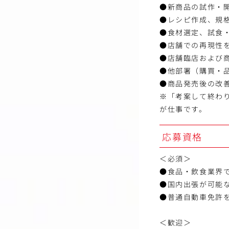
●新商品の試作・
●レシピ作成、規
●食材選定、試食
●店舗での再現性
●店舗臨店および
●他部署（購買・
●商品発売後の改
※「考案して終わ
が仕事です。
応募資格
＜必須＞
●食品・飲食業界
●国内出張が可能
●普通自動車免許
＜歓迎＞