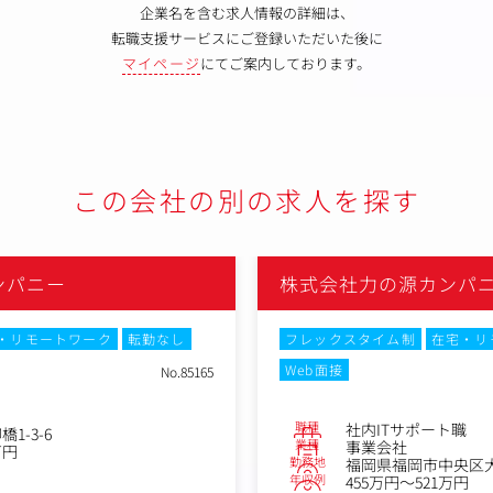
企業名を含む求人情報の詳細は、
転職支援サービスにご登録いただいた後に
マイページ
にてご案内しております。
この会社の別の求人を探す
ンパニー
株式会社力の源カンパ
・リモートワーク
転勤なし
フレックスタイム制
在宅・リ
Web面接
No.85165
職種
社内ITサポート職
1-3-6
業種
事業会社
万円
勤務地
福岡県福岡市中央区大名
年収例
455万円～521万円