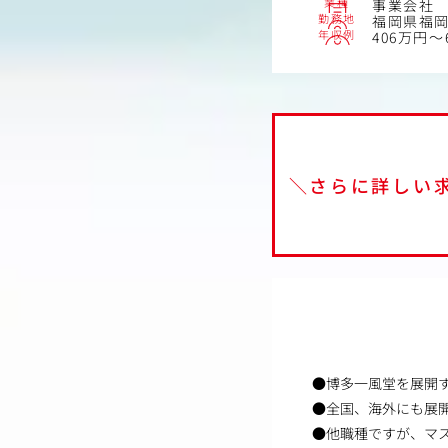
業種
事業会社
勤務地
福岡県福
年収例
406万円～
＼さらに詳しい
●博多一風堂を展開
●全国、海外にも展
●他職種ですが、マ