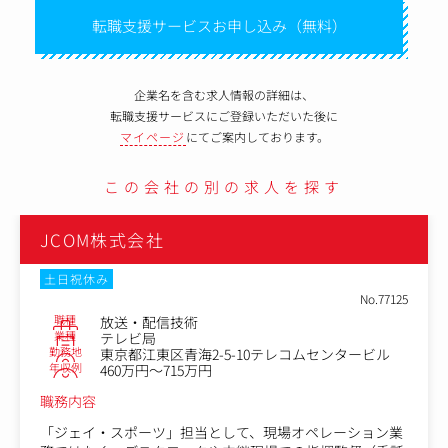
転職支援サービスお申し込み（無料）
企業名を含む求人情報の詳細は、
転職支援サービスにご登録いただいた後に
マイページ
にてご案内しております。
この会社の別の求人を探す
JCOM株式会社
土日祝休み
No.77125
職種
放送・配信技術
業種
テレビ局
勤務地
東京都江東区青海2-5-10テレコムセンタービル
年収例
460万円～715万円
職務内容
「ジェイ・スポーツ」担当として、現場オペレーション業