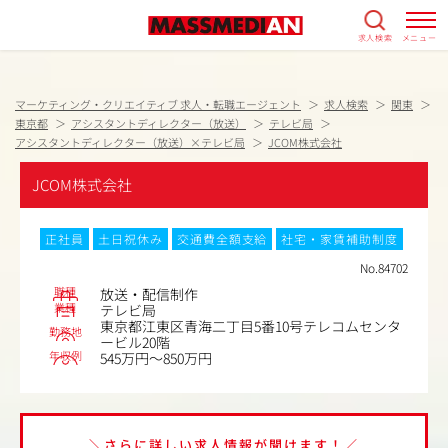
求人検索
メニュー
マーケティング・クリエイティブ 求人・転職エージェント
求人検索
関東
東京都
アシスタントディレクター（放送）
テレビ局
アシスタントディレクター（放送）×テレビ局
JCOM株式会社
JCOM株式会社
正社員
土日祝休み
交通費全額支給
社宅・家賃補助制度
No.84702
職種
放送・配信制作
業種
テレビ局
東京都江東区青海二丁目5番10号テレコムセンタ
勤務地
ービル20階
年収例
545万円～850万円
＼さらに詳しい求人情報が聞けます！／