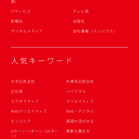
画）
ITサービス
テレビ局
新聞社
出版社
デジタルメディア
自社事業（インハウス）
人気キーワード
大手広告会社
外資系広告会社
正社員
ハイクラス
エグゼクティブ
クリエイティブ
Webクリエイティブ
Web・デジタル
エンジニア
英語が活かせる
Uターン・Iターン（UIター
柔軟な働き方
ン）