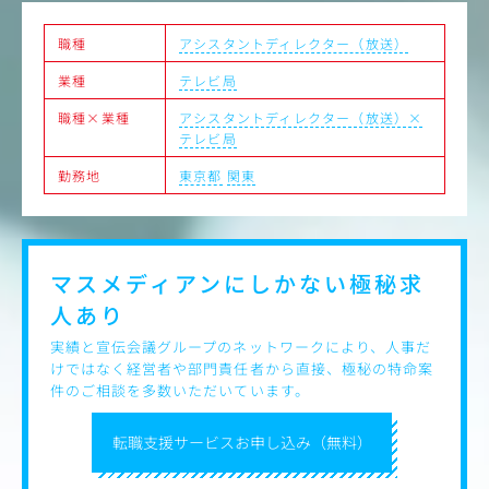
【得られるスキル/経験】
職種
アシスタントディレクター（放送）
単なる制作スキルだけでなく、クライアント折衝やキャス
ティング、さらには広告枠の交渉など、広告代理店として
業種
テレビ局
のビジネススキルも幅広く身につけることができます。
職種×業種
アシスタントディレクター（放送）×
【描けるキャリア】
テレビ局
能力次第で早期にディレクターやAP（制作進行の取りまと
め）へ昇格することが可能です。
勤務地
東京都
関東
ゴールデン番組の経験を持つ現役のディレクター陣から直
接指導を受けられる環境であり、制作の枠を超えたプロジ
ェクトマネージャーへのキャリアパスも開かれています。
マスメディアンにしかない
極秘求
人あり
実績と宣伝会議グループのネットワークにより、人事だ
けではなく経営者や部門責任者から直接、極秘の特命案
件のご相談を多数いただいています。
転職支援サービスお申し込み（無料）