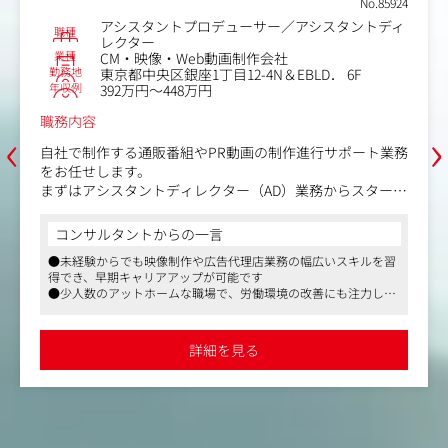
No.85924
アシスタントプロデューサー／アシスタントディ
職種
レクター
業種
CM・映像・Web動画制作会社
勤務地
東京都中央区銀座1丁目12-4N＆EBLD． 6F
年収例
392万円～448万円
職務内容
‹
›
自社で制作する通販番組やPR動画の制作進行サポート業務
をお任せします。
まずはアシスタントディレクター（AD）業務からスタート
し、将来的にはアシスタントプロデューサー（AP）やディ
レクターへのステップアップを目指していただきます。
コンサルタントからの一言
●未経験からでも映像制作や広告代理店業務の幅広いスキルを習
【具体的な業務内容】
得でき、早期キャリアアップが可能です
・番組制作におけるリサーチ業務
●少人数のアットホームな職場で、労働環境の改善にも注力して
・撮影スケジュールの調整、進行管理
おり、長期的に働きやすい体制が整っています
・演者（タレント等）のキャスティング手配、マネジメン
●制作からプロモーションまで自社で完結できる体制を持ち、他
ト事務所との交渉
社にはないユニークな経験が積めます
詳細を見る
・クライアントとの折衝、打ち合わせ同行
・撮影現場でのサポート業務（数カ月に1回程度の地方出
張・ロケあり）
・ローカル局の営業担当者との放送枠交渉のサポート（ゆ
くゆくお任せする可能性あり）