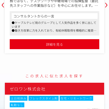
‹
›
務ではなく、デスクワークや中継現場での指揮監督（委託
先スタッフへの作業指示など）を中心にお任せします。
●回線技術
コンサルタントからの一言
・中継回線・連絡線のコーディネート：中継映像を確実に
●ケーブルテレビ局のグループとして人気作品を多く世に出して
届けるため、最適な回線の選定および調整等
います
・予算管理・技術スタッフの手配：放送・配信にかかわる
●働き方改革に力を入れており、有給休暇取得を積極的に推奨。
必要な技術スタッフの手配および機材、回線などのコスト
仕事とプライベートのメリハリをつけて業務に取り組むことがで
管理
きます
・現場の指揮監督：技術チームを統括し、スムーズな放
●大企業ながら、社員の意見が尊重されやすい環境です
詳細を見る
送・配信を実現するためのマネジメント業務
・新技術システムの情報収集と導入推進：最新技術を調査
研究し、効率的な業務推進やより良い番組内容の提案など
●スタジオ・編集技術
・制作設備の設計・維持管理：中継番組の制作・編集に関
わるシステム・設備の設計・構築、保守・運用管理
この求人に似た求人を探す
・スタジオサブ運用に関する技術業務の管理：社内スタジ
オサブの運用に関する技術業務や番組制作の品質管理
ゼロワン株式会社
・スタジオサブオペレーション、社外制作受託窓口業務、
技術デスク業務：各種のコスト管理、外部協力会社スタッ
フのマネジメント、制作受託の窓口対応など
土日祝休み
フレックスタイム制
在宅・リモートワーク
転勤なし
※変更の範囲：会社の定める業務