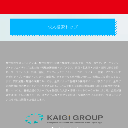
求人検索トップ
株式会社マスメディアンは、株式会社宣伝会議と構成するKAIGIグループの一員です。マーケティン
グ・クリエイティブの求人数・転職支援実績トップクラス。東京・名古屋・大阪・福岡に拠点を持
ち、マーケティング、広報、宣伝、グラフィックデザイナー、コピーライター、営業・アカウントエ
グゼクティブ、Webディレクター、編集者、ライターなど専門職に特化し、転職のご支援をしており
ます。同じ業種・職種の採用であっても、企業によって重視する採用ポイントは異なります。企業ご
との特徴に合わせたアドバイスができるのも、6万人を超える転職支援実績から培った専門特化の転
職ノウハウと、宣伝会議のグループ力を駆使した人脈・情報・ネットワークがあればこそ。企業が選
考で注目しているポイントや、過去にどんな人がプラス評価・採用されているかなど、マスメディア
ンならではの情報をお伝えします。