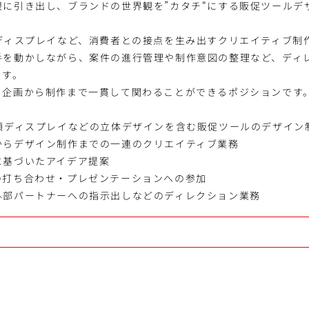
限に引き出し、ブランドの世界観を”カタチ“にする販促ツールデ
頭ディスプレイなど、消費者との接点を生み出すクリエイティブ制
手を動かしながら、案件の進行管理や制作意図の整理など、ディ
ます。
、企画から制作まで一貫して関わることができるポジションです
店頭ディスプレイなどの立体デザインを含む販促ツールのデザイン
からデザイン制作までの一連のクリエイティブ業務
に基づいたアイデア提案
の打ち合わせ・プレゼンテーションへの参加
外部パートナーへの指示出しなどのディレクション業務