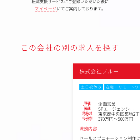
転職支援サービスにご登録いただいた後に
マイページ
にてご案内しております。
この会社の別の求人を探す
株式会社ブルー
土日祝休み
在宅・リモートワ
職種
企画営業
業種
SPエージェンシー
勤務地
東京都中央区築地2丁目
年収例
370万円～500万円
職務内容
セールスプロモーション制作