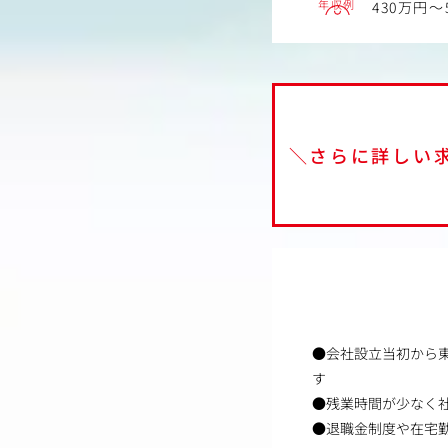
年収例
430万円～
＼さらに詳しい
●会社設立当初から
す
●残業時間が少なく
●退職金制度や在宅