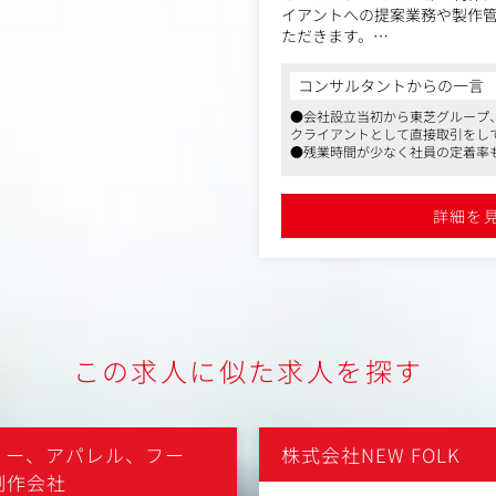
イアントへの提案業務や製作
ただきます。
各グループのメンバー、デザ
提案を行っていただきます。
コンサルタントからの一言
企業からのオリエンテーショ
●会社設立当初から東芝グループ
品イメージに合った販売促進企
クライアントとして直接取引をして
製作をグループのメンバーや
●残業時間が少なく社員の定着率
す。
す
《取引先》東芝ライフスタイ
●退職金制度や在宅勤務制度もご
株式会社、関連各社、他
したい方はぜひご検討ください
詳細を
この求人に似た求人を探す
ィー、アパレル、フー
株式会社NEW FOLK
制作会社