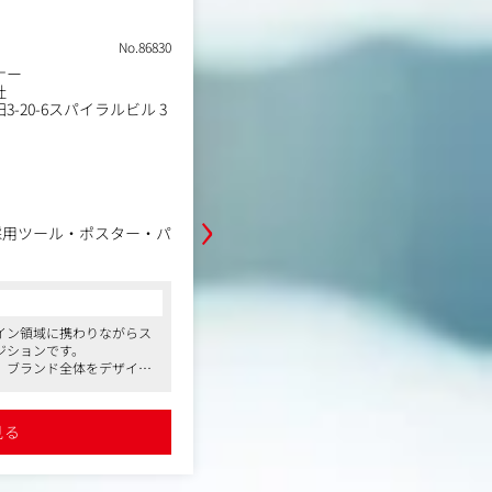
土日祝休み
在宅・リモートワーク
No.86830
職種
ナー
ジュニアグラフィックデザ
業種
社
イベント制作会社
勤務地
-20-6スパイラルビル 3
東京都中央区築地3丁目7-10
年収例
350万円～449万円
職務内容
SPツール、店頭POP、イベント、
›
を中心としたクリエイティブ制作物
採用ツール・ポスター・パ
務、簡易な修正、提案資料のラフデ
ます。
リエイティブ制作
コンサルタントからの一言
【得られるスキル/経験・描けるキャ
トディレクション
●大手企業のプロモーションに企画段階
大手企業のイベントやプロモーショ
イン領域に携わりながらス
きるため、デザインスキルを磨きながら
せ・プレゼンテーション
に企画段階から関わることが可能で
ジションです。
とが可能です。
ご経験が浅い方は、まずはアシスタ
、ブランド全体をデザイン
●社員同士の仲が良く、和気あいあいと
て、簡単な修正や提案資料用のデザ
主体的に働きたい方におす
の高い職場環境が整っています。資格取
、デザイン、コーディング
務を担当いただきます。
アップ研修も充実しています。
詳細を見る
。
、柔軟な働き方を実現でき
●行政や日本を代表する大手企業との取
将来的には、新規案件を獲得した際
見る
た事業基盤を持つ企業です。新規案件の
futuretrain.jp/
との打ち合わせに参加し、独自のデ
り組んでおり、成長性が期待できます。
as-inc.co/
ィブを形にする役割を担っていただ
en.com/
ます。