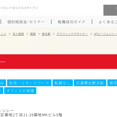
ージェントならマスメディアン
個別相談会･セミナー
転職成功ガイド
よくある
ェント
求人検索
関東
東京都
グラフィックデザイナー
SPエージェンシ
転職活動を始めるにあたり
メーカー・事業会社への転職
履歴書のつくり方
大手広告会社への転職
ー
職務経歴書のつくり方
エグゼクティブ転職
ポートフォリオのつくり方
しゅふクリ･ママクリ転職
み
在宅・リモートワーク
転勤なし
交通費全額支給
育
内
オフィスが禁煙
面接対策
年収アップ転職
未経験から広告業界への転職
Uターン･Iターン転職
ー
ェンシー
区築地2丁目11-26築地MKビル5階