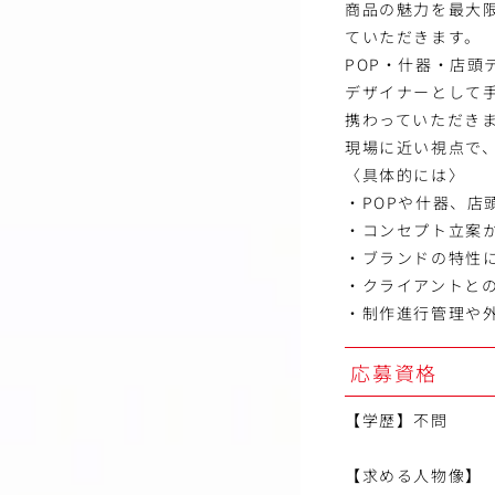
商品の魅力を最大
ていただきます。
POP・什器・店
デザイナーとして
携わっていただき
現場に近い視点で
〈具体的には〉
・POPや什器、
・コンセプト立案
・ブランドの特性
・クライアントと
・制作進行管理や
応募資格
【学歴】不問
【求める人物像】