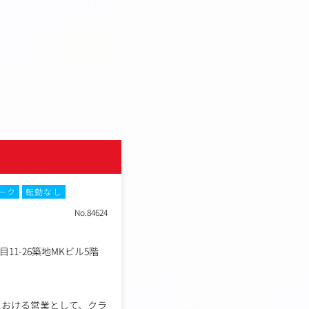
ーク
転勤なし
No.84624
11-26築地MKビル5階
における営業として、クラ