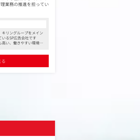
管理業務の推進を担ってい
イナーと連携して質の高い
ンに基づき、ブランドや商
、キリングループをメイン
画の提案、POP・ツール
いるSP広告会社です
デザイナーと連携し行いま
も高い、働きやすい環境で
ル株式会社、キリンビール
ざいます。長期就業を目指
見る
株式会社アルファネット