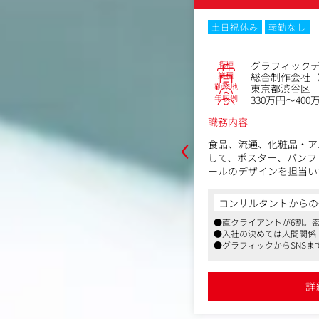
ックスタイム制
転勤なし
土日祝休み
転勤なし
No.86758
ー
ィングエージェンシー
職種
グラフィック
虎ノ門3-22-1 虎ノ門桜ビル4F
業種
総合制作会社（
～600万円
勤務地
東京都渋谷区
年収例
330万円～400
職務内容
ランディング支援の根幹から携わって
‹
ンです。
食品、流通、化粧品・ア
して、ポスター、パンフ
やコピーライターとチームを組み、課
ールのデザインを担当い
らブランディング戦略立案、コミュニ
広告主、広告代理店から
からの一言
設計や具体的なクリエイティブのプラ
とデザイン業務をお願い
コンサルタントからの
、CDが博報堂ご出身で、ブランディング
デザイン制作実務まで、施策の実現に
ADを介さずデザイナー
リエイティブカンパニーです
業務を手掛けていただきます。
●直クライアントが6割。
場合もあります。
がクライアントとの直接取引であり、戦略
●入社の決めては人間関係
デザイン案の企画出しか
ション設計、企画など上流フェーズから
●グラフィックからSNS
ラフィック、デジタル、映像・動画な
業、ツール展開、撮影デ
ランディングはもちろん、施策が広
制を導入しているため、仕事を滞りなく
できます。LPやバナーな
詳細を見る
、個々人が裁量を持って働いています
ンに及ぶこともあります。
だきます。
詳
がクライアントとの直接取引きで、上流
けていただくシーンが多分にありま