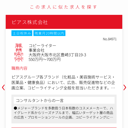
この求人に似た求人を探す
ピアス株式会社
土日祝休み
残業月20時間以内
No.84971
職種
コピーライター
業種
事業会社
勤務地
大阪府大阪市北区豊崎3丁目19-3
年収例
550万円～700万円
職務内容
ピアスグループ各ブランド（化粧品・美容施術サービス・
‹
›
医薬品・健康食品）において、広告、販売促進物などの企
画立案、コピーライティング全般を担当いただきます。
・ブランドコンセプト、コミュニケーションコンセプトに
コンサルタントからの一言
基づき、広告企画立案及びコピー方向性の決定
●メジャーブランドを多数扱う日本有数のコスメメーカーで、ハ
・インタビュー、ヒアリングから記事起こし、編集、ライ
イグレード系からリーズナブルまで、幅広いターゲット層の商品
ティングを含むエディター業務
の広告・プロモーションツールの企画、コピーライティングに関
わっていただくことができます
●社内にマーケティング経験者やクリエイターが多数在籍してお