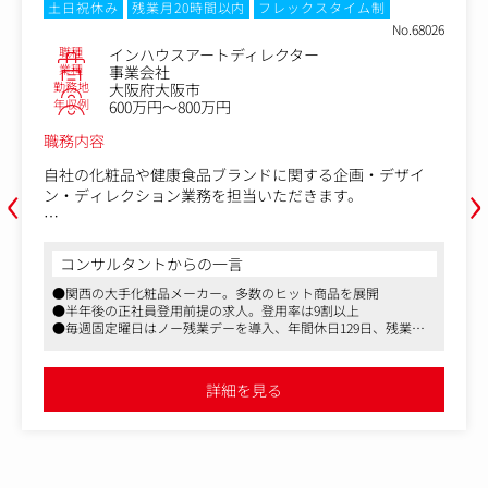
土日祝休み
残業月20時間以内
フレックスタイム制
No.68026
職種
インハウスアートディレクター
業種
事業会社
勤務地
大阪府大阪市
年収例
600万円～800万円
職務内容
‹
›
自社の化粧品や健康食品ブランドに関する企画・デザイ
ン・ディレクション業務を担当いただきます。
＜具体的には＞
・商品パッケージやポスター、POPなどの企画・デザイン
コンサルタントからの一言
・新たなブランドの提案
●関西の大手化粧品メーカー。多数のヒット商品を展開
・撮影・デザインディレクション
●半年後の正社員登用前提の求人。登用率は9割以上
・関連部署との折衝・提案
●毎週固定曜日はノー残業デーを導入、年間休日129日、残業代
など
全額支給、服装自由と働きやすい環境です
流れてきたデザイン依頼をただ仕上げるのではなく、ブラ
詳細を見る
ンド価値がプラスになるようなデザイン表現をしていただ
きたいと思います。
既存の考え方にとらわれず、顧客にお届けするためにはど
のようなデザインが響くのか考えながら形にしていただき
たいと思います。