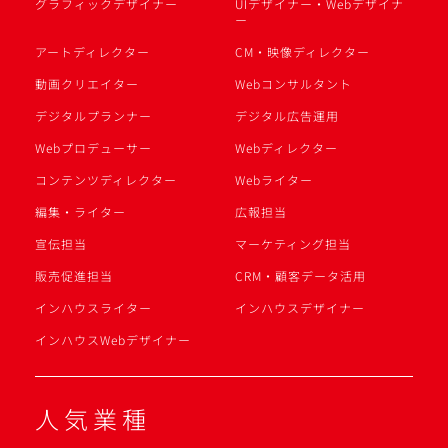
グラフィックデザイナー
UIデザイナー・Webデザイナ
ー
アートディレクター
CM・映像ディレクター
動画クリエイター
Webコンサルタント
デジタルプランナー
デジタル広告運用
Webプロデューサー
Webディレクター
コンテンツディレクター
Webライター
編集・ライター
広報担当
宣伝担当
マーケティング担当
販売促進担当
CRM・顧客データ活用
インハウスライター
インハウスデザイナー
インハウスWebデザイナー
人気業種