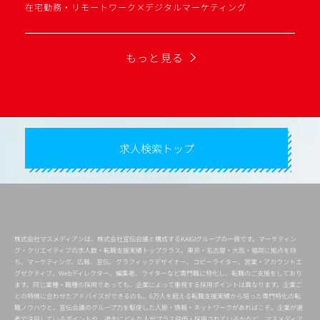
在宅勤務・リモートワーク×デジタルマーケティング
もっと見る
求人検索トップ
株式会社マスメディアンは、株式会社宣伝会議と構成するKAIGIグループの一員です。マーケティン
グ・クリエイティブの求人数・転職支援実績トップクラス。東京・名古屋・大阪・福岡に拠点を持
ち、マーケティング、広報、宣伝、グラフィックデザイナー、コピーライター、営業・アカウントエ
グゼクティブ、Webディレクター、編集者、ライターなど専門職に特化し、転職のご支援をしており
ます。同じ業種・職種の採用であっても、企業によって重視する採用ポイントは異なります。企業ご
との特徴に合わせたアドバイスができるのも、6万人を超える転職支援実績から培った専門特化の転
職ノウハウと、宣伝会議のグループ力を駆使した人脈・情報・ネットワークがあればこそ。企業が選
考で注目しているポイントや、過去にどんな人がプラス評価・採用されているかなど、マスメディア