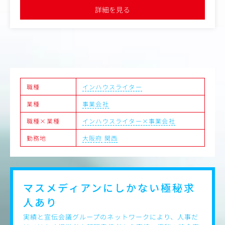
りますので、近いバックグラウンドの方同士で連携しながら、業
詳細を見る
務を進めていっていただけます
●残業少なめ、相当数の産休・育休実績など、長期的なキャリア
を形成しやすい環境があります
職種
インハウスライター
業種
事業会社
職種×業種
インハウスライター×事業会社
勤務地
大阪府
関西
マスメディアンにしかない
極秘求
人あり
実績と宣伝会議グループのネットワークにより、人事だ