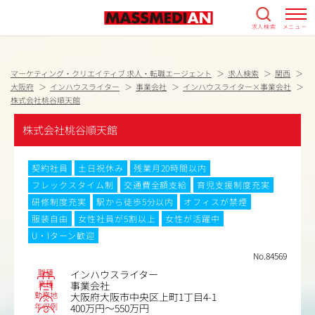
求人検索
メニュー
マーケティング・クリエイティブ 求人・転職エージェント
求人検索
関西
大阪府
インハウスライター
事業会社
インハウスライター×事業会社
株式会社桃谷順天館
株式会社桃谷順天館
契約社員
土日祝休み
残業月20時間以内
フレックスタイム制
交通費全額支給
育児支援制度充実
研修制度充実
駅から徒歩5分以内
オフィスが禁煙
服装自由
女性社員が5割以上
女性が活躍中
U・Iターン歓迎
No.84569
職種
インハウスライター
業種
事業会社
勤務地
大阪府大阪市中央区上町1丁目4-1
年収例
400万円～550万円