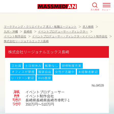
求人検索
メニュー
マーケティング・クリエイティブ 求人・転職エージェント
求人検索
九州・沖縄
長崎県
イベントプロデューサー・ディレクター
イベント制作会社
イベントプロデューサー・ディレクター×イベント制作会社
株式会社リージョナルエックス長崎
株式会社リージョナルエックス長崎
正社員
土日祝休み
転勤なし
研修制度充実
オフィスが禁煙
服装自由
女性が活躍中
未経験者歓迎
U・Iターン歓迎
Web面接
No.84539
職種
イベントプロデューサー
業種
イベント制作会社
勤務地
長崎県長崎県長崎市幸町7-1
年収例
350万円～510万円