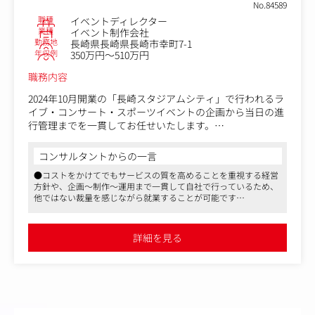
No.84589
職種
イベントディレクター
業種
イベント制作会社
勤務地
長崎県長崎県長崎市幸町7-1
年収例
350万円～510万円
職務内容
2024年10月開業の「長崎スタジアムシティ」で行われるラ
イブ・コンサート・スポーツイベントの企画から当日の進
行管理までを一貫してお任せいたします。
＜具体的には＞
コンサルタントからの一言
・イベントの全体管理、当日進行
●コストをかけてでもサービスの質を高めることを重視する経営
・スタジアム、アリーナのビジョン・MC担当・音響など
方針や、企画～制作～運用まで一貫して自社で行っているため、
関係各所との連携
他ではない裁量を感じながら就業することが可能です
・イベント演者事務所や音響グループなど関係各所との連
●安定した福利厚生制度を持ちながら、アイデアとチャレンジを
携
重んじるベンチャー気質を兼ね備えた魅力的な会社です
・タイムスケジュール作成
●人事制度も豊富で、最少年課長23歳・最少年部長29歳と誰にで
詳細を見る
もチャンスがある環境です
・イベント台本の作成
・出演者等の調整
・各種制作物の発注、デザイン確認