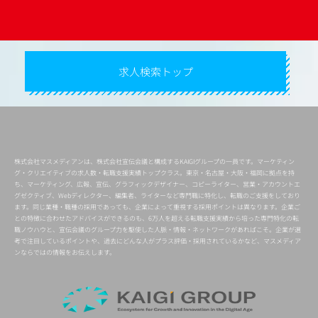
求人検索トップ
株式会社マスメディアンは、株式会社宣伝会議と構成するKAIGIグループの一員です。マーケティン
グ・クリエイティブの求人数・転職支援実績トップクラス。東京・名古屋・大阪・福岡に拠点を持
ち、マーケティング、広報、宣伝、グラフィックデザイナー、コピーライター、営業・アカウントエ
グゼクティブ、Webディレクター、編集者、ライターなど専門職に特化し、転職のご支援をしており
ます。同じ業種・職種の採用であっても、企業によって重視する採用ポイントは異なります。企業ご
との特徴に合わせたアドバイスができるのも、6万人を超える転職支援実績から培った専門特化の転
職ノウハウと、宣伝会議のグループ力を駆使した人脈・情報・ネットワークがあればこそ。企業が選
考で注目しているポイントや、過去にどんな人がプラス評価・採用されているかなど、マスメディア
ンならではの情報をお伝えします。