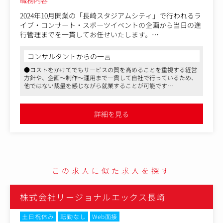
2024年10月開業の「長崎スタジアムシティ」で行われるラ
イブ・コンサート・スポーツイベントの企画から当日の進
行管理までを一貫してお任せいたします。
＜具体的には＞
コンサルタントからの一言
・イベントの全体管理、当日進行
●コストをかけてでもサービスの質を高めることを重視する経営
・スタジアム、アリーナのビジョン・MC担当・音響など
方針や、企画～制作～運用まで一貫して自社で行っているため、
関係各所との連携
他ではない裁量を感じながら就業することが可能です
・イベント演者事務所や音響グループなど関係各所との連
●安定した福利厚生制度を持ちながら、アイデアとチャレンジを
携
重んじるベンチャー気質を兼ね備えた魅力的な会社です
・タイムスケジュール作成
●人事制度も豊富で、最少年課長23歳・最少年部長29歳と誰にで
詳細を見る
もチャンスがある環境です
・イベント台本の作成
・出演者等の調整
・各種制作物の発注、デザイン確認
この求人に似た求人を探す
株式会社リージョナルエックス長崎
土日祝休み
転勤なし
Web面接