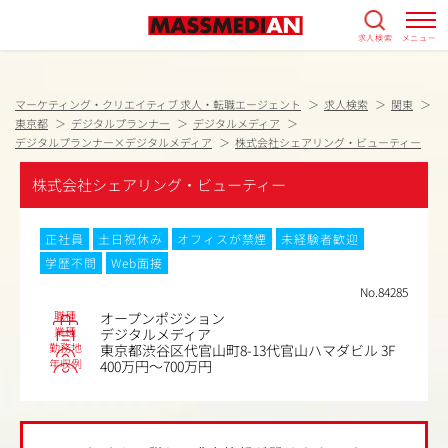
求人検索
メニュー
マーケティング・クリエイティブ 求人・転職エージェント
求人検索
関東
東京都
デジタルプランナー
デジタルメディア
デジタルプランナー×デジタルメディア
株式会社シェアリング・ビューティー
株式会社シェアリング・ビューティー
正社員
土日祝休み
オフィスが禁煙
未経験者歓迎
学歴不問
Web面接
No.84285
職種
オープンポジション
業種
デジタルメディア
勤務地
東京都渋谷区代官山町8-13代官山ハマダビル 3F
年収例
400万円～700万円