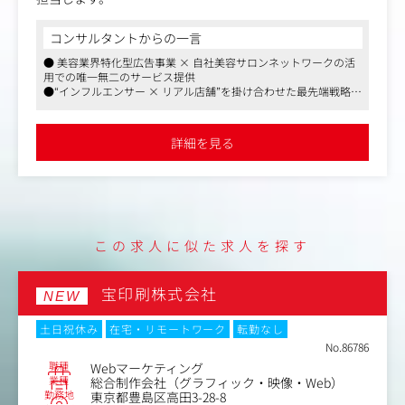
ケティング戦略の課題をヒアリングした上で、弊社が提供
可能なwebマーケティング施策の提案を行っていただきま
コンサルタントからの一言
す。
●住宅手当や社内図書館など、こだわりの福利厚生が充実してい
【具体的には】
ます
美容・ヘルスケア・ライフスタイル領域の企業様に対し、
●インフルエンサー × 美容サロンという唯一無二のメディアリ
下記のような一貫したマーケティングコンサルティングを
ソースを活かした提案ができます
担当します。
●頑張りに応じて評価される環境で、早期キャリアアップも可能
です
詳細を見る
・商談・課題ヒアリング（※インサイドセールスが獲得し
た商談からスタート）
・戦略設計～提案書作成～プレゼン
・社内のディレクター・運用メンバーと連携しながらサー
ビスを提供
・進行管理、成果検証、クロージングまで一貫してリード
この求人に似た求人を探す
＜提案サービス例＞
SNSマーケティング施策（Instagram中心）
株式会社アラテ
インフルエンサー施策＋美容サロン店頭でのリテール展開
NEW
PR施策／ブランディング施策／リアルプロモーション
その他（SEOコンサルティング/ECマーケティング/SNS運
土日祝休み
フレックスタイム制
在宅・リモートワーク
用コンサルティング、運用代行/HPリニューアル/LPの作成
転勤なし
等）
No.86905
職種
広告運用担当者
＜プロモーション支援例＞
業種