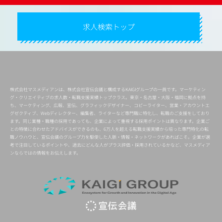
求人検索トップ
株式会社マスメディアンは、株式会社宣伝会議と構成するKAIGIグループの一員です。マーケティン
グ・クリエイティブの求人数・転職支援実績トップクラス。東京・名古屋・大阪・福岡に拠点を持
ち、マーケティング、広報、宣伝、グラフィックデザイナー、コピーライター、営業・アカウントエ
グゼクティブ、Webディレクター、編集者、ライターなど専門職に特化し、転職のご支援をしており
ます。同じ業種・職種の採用であっても、企業によって重視する採用ポイントは異なります。企業ご
との特徴に合わせたアドバイスができるのも、6万人を超える転職支援実績から培った専門特化の転
職ノウハウと、宣伝会議のグループ力を駆使した人脈・情報・ネットワークがあればこそ。企業が選
考で注目しているポイントや、過去にどんな人がプラス評価・採用されているかなど、マスメディア
ンならではの情報をお伝えします。