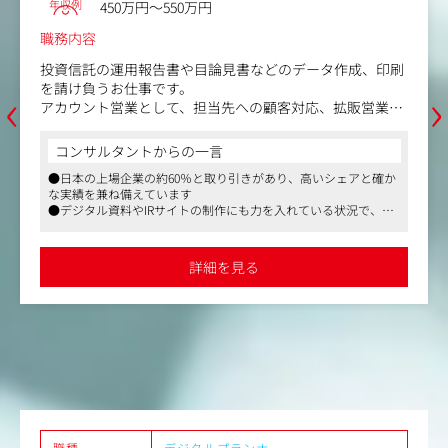
デジタルエージェンシー
シェアリング・ビューティーとオルビスが美容師とともに
東京都港区西新橋1-1-1日比谷フォートタワー 19
勤務地
共同開発、
階
ヘアサロン専売品『エッセンスインヘアミルク プロフェッ
年収例
450万円～650万円
ショナルユース』
職務内容
‹
›
【仕事内容（変更の範囲）】広告本部内での最適ポジショ
●広告配信の入札調整、予算配分、クリエイティブ分析
ンへの異動、打診可能性あり
●ターゲティングの改善、ABテストの設計・実行
●配信最適化、各種ツール連携のレクチャー
●主要媒体（Google、Yahoo!、Meta等）の豊富な知見を
活かした運用設計や上流工程の理解・提案
コンサルタントからの一言
※担当案件数：1人あたり4～5件程度（中堅～高難易度案
●一人ひとりが裁量を持って働くことが可能です
件）
●フレックス制度や時間外手当の支給など、従業員が働きやすい
環境が整備されています
責任範囲・KPI
●2020年4月に設立された会社のため、会社の成長が自身の成長
●CPA（顧客獲得単価）、CVR（コンバージョン率）、RO
につながっていきます
AS（広告費用対効果）などの指標改善
詳細を見る
●担当案件の事業KPI達成と予算最適化
職種
デジタルプランナー