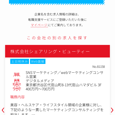
企業名を含む求人情報の詳細は、
転職支援サービスにご登録いただいた後に
マイページ
にてご案内しております。
この会社の別の求人を探す
株式会社シェアリング・ビューティー
転勤なし
No.80535
職種
マーケティングコンサルタント
業種
デジタルメディア
勤務地
東京都渋谷区代官山町8-13代官山ハマダビル 3F
年収例
500万円～800万円
職務内容
インフルエンサー × 美容サロンという唯一無二のメディ
‹
›
アリソースを活かし、クライアントの商品やサービスの認
知～購買までを設計・実行します。その他、お客様のマー