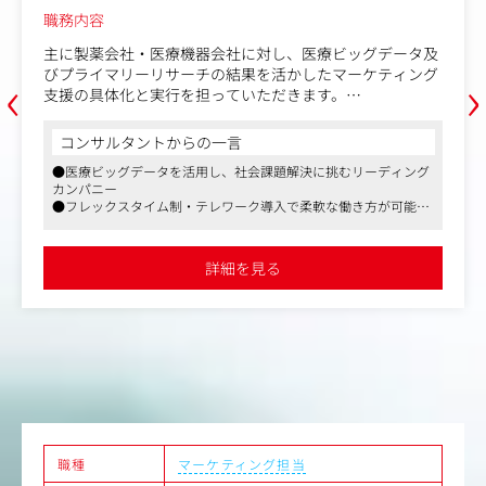
職務内容
主に製薬会社・医療機器会社に対し、医療ビッグデータ及
‹
›
びプライマリーリサーチの結果を活かしたマーケティング
支援の具体化と実行を担っていただきます。
【具体的な業務内容】
コンサルタントからの一言
・医師・患者を対象とした定性調査（インタビュー）の企
●医療ビッグデータを活用し、社会課題解決に挑むリーディング
画設計・モデレーター
カンパニー
・リサーチ結果に基づくインサイト抽出および報告書作成
●フレックスタイム制・テレワーク導入で柔軟な働き方が可能
・医療ビッグデータ（レセプトデータ等）を活用した定性
●製薬・医療機器業界向けマーケティング支援で専門性を発揮
調査のプランニング
・プロジェクトマネジメント
詳細を見る
職種
マーケティング担当