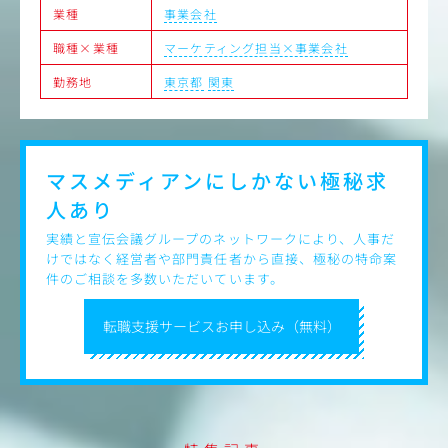
業種
事業会社
職種×業種
マーケティング担当×事業会社
勤務地
東京都
関東
マスメディアンにしかない
極秘求
人あり
実績と宣伝会議グループのネットワークにより、人事だ
けではなく経営者や部門責任者から直接、極秘の特命案
件のご相談を多数いただいています。
転職支援サービスお申し込み（無料）