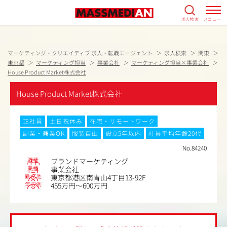
求人検索
メニュー
マーケティング・クリエイティブ 求人・転職エージェント
求人検索
関東
東京都
マーケティング担当
事業会社
マーケティング担当×事業会社
House Product Market株式会社
House Product Market株式会社
正社員
土日祝休み
在宅・リモートワーク
副業・兼業OK
服装自由
設立5年以内
社員平均年齢20代
No.84240
職種
ブランドマーケティング
業種
事業会社
勤務地
東京都港区南青山4丁目13-92F
年収例
455万円～600万円