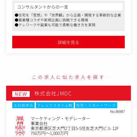
▼主な業務
コンサルタントからの一言
・規格住宅／コラボ住宅の企画・設計
●住宅を「思想」や「世界観」から企画・開発する革新的な企業
・ブランドコンセプトの空間への落とし込み
●異業種コラボや新規企画に挑戦できる環境
・商品仕様の設計および図面作成
●テレワークや副業も可能で柔軟な働き方を実現
・メーカー／パートナーとの調整
・商品開発プロジェクトの推進
詳細を見る
スペックを整えるのではなく、“欲しい理由がある家”を設
計します。
【このポジションの特徴】
・異業種コラボを前提とした商品開発
・ブランド起点での設計経験が積める
この求人に似た求人を探す
・プロダクトとしての住宅設計に関われる
株式会社JMDC
NEW
土日祝休み
フレックスタイム制
在宅・リモートワーク
No.86987
職種
マーケティング・モデレーター
業種
事業会社
勤務地
東京都港区芝大門2丁目5-5住友芝大門ビル 12F
年収例
750万円～1,000万円