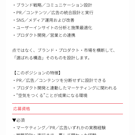
・ブランド戦略／コミュニケーション設計
・PR／コンテンツ／広告の統合設計と実行
・SNS／メディア運用および改善
・ユーザーインサイトの分析と施策最適化
・プロダクト開発／営業との連携
点ではなく、ブランド・プロダクト・市場を横断して、
「選ばれる構造」そのものを設計します。
【このポジションの特徴】
・PR／広告／コンテンツを分断せずに設計できる
・プロダクト開発と連動したマーケティングに関われる
・“空気をつくる”ことが成果になる環境
応募資格
▼必須
・マーケティング／PR／広告いずれかの実務経験
・戦略設計～実行まで一貫して関わった経験