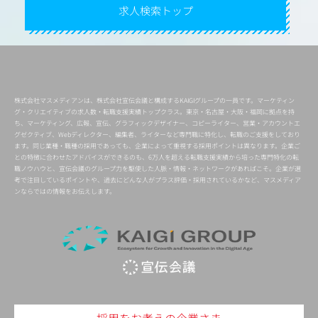
求人検索トップ
株式会社マスメディアンは、株式会社宣伝会議と構成するKAIGIグループの一員です。マーケティン
グ・クリエイティブの求人数・転職支援実績トップクラス。東京・名古屋・大阪・福岡に拠点を持
ち、マーケティング、広報、宣伝、グラフィックデザイナー、コピーライター、営業・アカウントエ
グゼクティブ、Webディレクター、編集者、ライターなど専門職に特化し、転職のご支援をしており
ます。同じ業種・職種の採用であっても、企業によって重視する採用ポイントは異なります。企業ご
との特徴に合わせたアドバイスができるのも、6万人を超える転職支援実績から培った専門特化の転
職ノウハウと、宣伝会議のグループ力を駆使した人脈・情報・ネットワークがあればこそ。企業が選
考で注目しているポイントや、過去にどんな人がプラス評価・採用されているかなど、マスメディア
ンならではの情報をお伝えします。