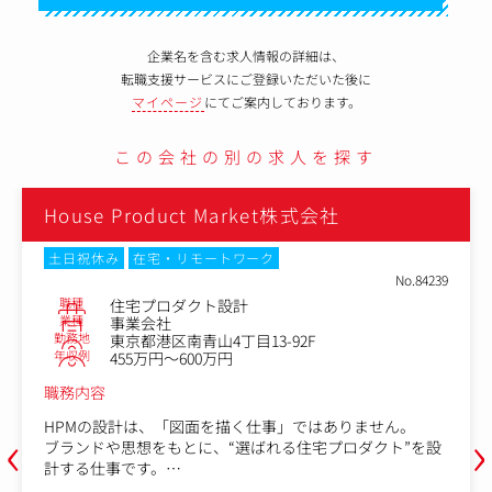
企業名を含む求人情報の詳細は、
転職支援サービスにご登録いただいた後に
マイページ
にてご案内しております。
この会社の別の求人を探す
House Product Market株式会社
土日祝休み
在宅・リモートワーク
No.84239
職種
住宅プロダクト設計
業種
事業会社
勤務地
東京都港区南青山4丁目13-92F
年収例
455万円～600万円
職務内容
‹
›
HPMの設計は、「図面を描く仕事」ではありません。
ブランドや思想をもとに、“選ばれる住宅プロダクト”を設
計する仕事です。