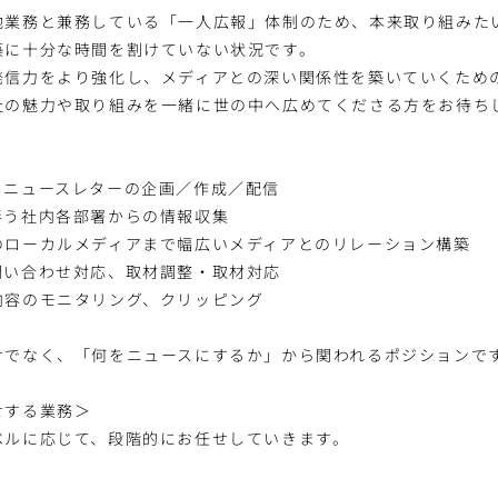
他業務と兼務している「一人広報」体制のため、本来取り組みた
築に十分な時間を割けていない状況です。
発信力をより強化し、メディアとの深い関係性を築いていくため
社の魅力や取り組みを一緒に世の中へ広めてくださる方をお待ち
・ニュースレターの企画／作成／配信
伴う社内各部署からの情報収集
のローカルメディアまで幅広いメディアとのリレーション構築
問い合わせ対応、取材調整・取材対応
内容のモニタリング、クリッピング
けでなく、「何をニュースにするか」から関われるポジションで
せする業務＞
ベルに応じて、段階的にお任せしていきます。