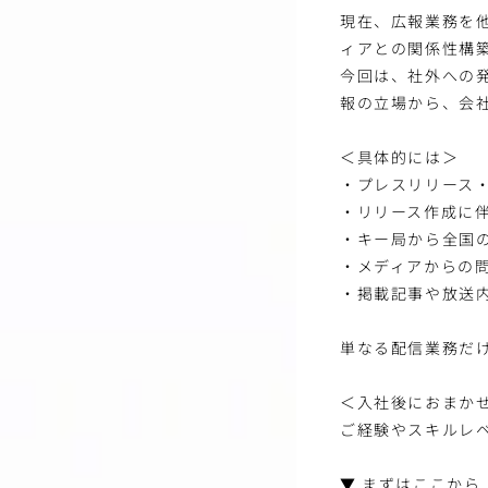
現在、広報業務を
ィアとの関係性構
今回は、社外への
報の立場から、会
＜具体的には＞
・プレスリリース
・リリース作成に
・キー局から全国
・メディアからの
・掲載記事や放送
単なる配信業務だ
＜入社後におまか
ご経験やスキルレ
▼ まずはここから