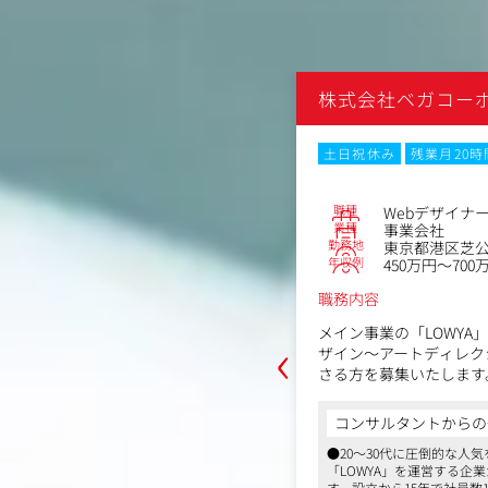
コーポレーション
株式会社ベガコー
月20時間以内
転勤なし
Web面接
土日祝休み
残業月20
No.86456
職種
Webデザイナ
業種
事業会社
勤務地
岡市 博多区祇園町7-20博多祇園セン
東京都港区芝公園2
年収例
ス 4F
450万円～700
～600万円
職務内容
‹
メイン事業の「LOWYA
おいて、お客様に最高のブランド体験
ザイン～アートディレク
VMD担当者を募集します。オンライン
さる方を募集いたします
具・インテリアを活かしながらLOWY
した魅力的な店舗空間を創り、お客様
＜具体的には＞
コンサルタントからの
すい売り場づくりをお任せいたしま
・キャンペーンLP、タイ
からの一言
●20～30代に圧倒的な人
・コンテンツ作成
的な人気を誇るインテリア・家具ECサイト
「LOWYA」を運営する企
・サイトTOP制作
営する企業から、貴重な募集です。設立から1
す。設立から15年で社員数