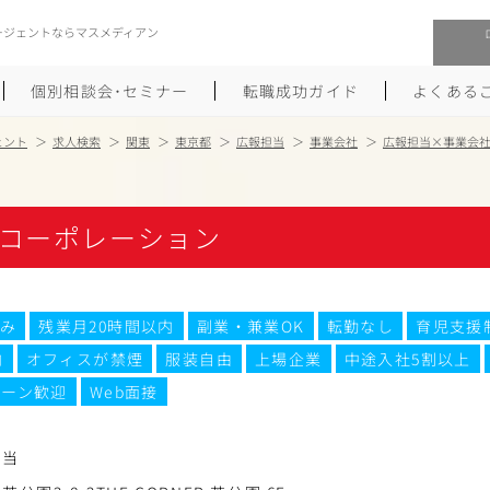
ージェントならマスメディアン
個別相談会･セミナー
転職成功ガイド
よくある
ェント
求人検索
関東
東京都
広報担当
事業会社
広報担当×事業会
転職活動を始めるにあたり
メーカー・事業会社への転職
コーポレーション
履歴書のつくり方
大手広告会社への転職
職務経歴書のつくり方
エグゼクティブ転職
み
残業月20時間以内
副業・兼業OK
転勤なし
育児支援
ポートフォリオのつくり方
しゅふクリ･ママクリ転職
内
オフィスが禁煙
服装自由
上場企業
中途入社5割以上
面接対策
年収アップ転職
ターン歓迎
Web面接
未経験から広告業界への転職
Uターン･Iターン転職
担当