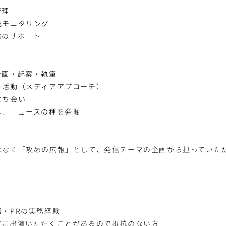
管理
載モニタリング
信のサポート
企画・起案・執筆
ト活動（メディアアプローチ）
立ち会い
し、ニュースの種を発掘
はなく「攻めの広報」として、発信テーマの企画から担っていた
・PRの実務経験
アに出演いただくことがあるので抵抗のない方