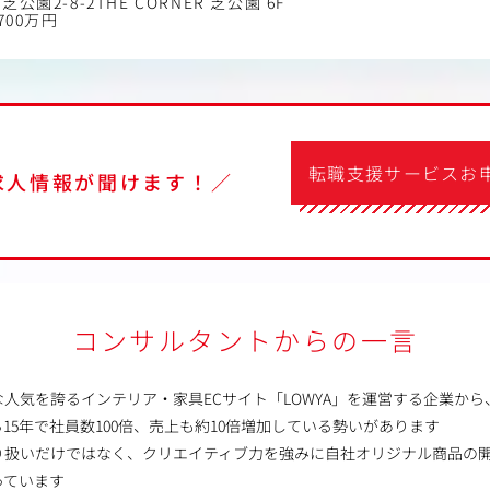
公園2-8-2THE CORNER 芝公園 6F
700万円
転職支援サービスお
求人情報が聞けます！／
コンサルタントからの一言
的な人気を誇るインテリア・家具ECサイト「LOWYA」を運営する企業か
15年で社員数100倍、売上も約10倍増加している勢いがあります
り扱いだけではなく、クリエイティブ力を強みに自社オリジナル商品の
っています