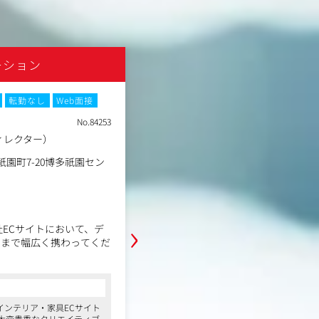
ーション
株式会社ベガコーポレーシ
転勤なし
Web面接
土日祝休み
残業月20時間以内
転
No.84253
職種
ィレクター）
社外広報
業種
事業会社
祇園町7-20博多祇園セン
福岡県福岡市 博多区祇園町7
勤務地
タープレイス 4F
年収例
450万円～700万円
職務内容
›
社ECサイトにおいて、デ
同ブランド「LOWYA」をもっと世
ンまで幅広く携わってくだ
事です。
＜具体的には＞
・プレスリリース・ニュースレター
コンサルタントからの一言
LP制作
・リリース作成に伴う社内各部署か
インテリア・家具ECサイト
●20～30代に圧倒的な人気を誇るインテ
・キー局から全国のローカルメディ
、大変貴重なクリエイティブ
「LOWYA」を運営する企業から、貴重な