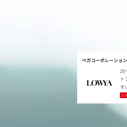
ベガコーポレーション
2
ト
す
九