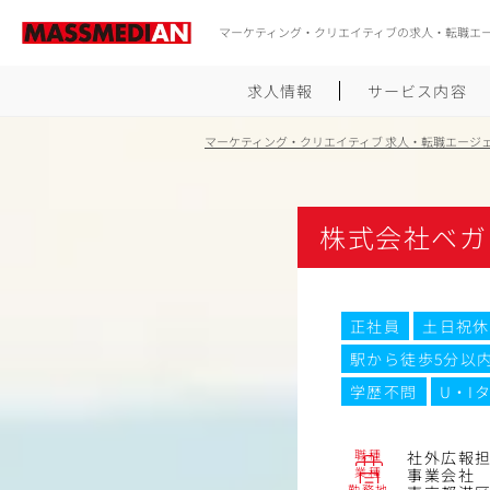
マーケティング・クリエイティブの求人・転職エ
求人情報
サービス内容
マーケティング・クリエイティブ 求人・転職エージ
株式会社ベガ
正社員
土日祝休
駅から徒歩5分以
学歴不問
U・I
職種
社外広報
業種
事業会社
勤務地