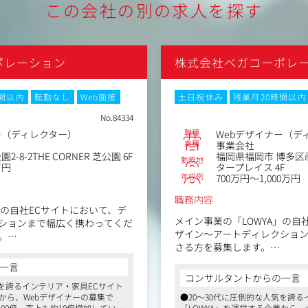
この会社の別の求人を探す
ポレーション
株式会社ベガコーポレ
時間以内
転勤なし
Web面接
土日祝休み
残業月20時間以内
No.84334
職種
ー（ディレクター）
Webデザイナー（デ
業種
事業会社
-8-2THE CORNER 芝公園 6F
福岡県福岡市 博多区
勤務地
万円
タープレイス 4F
年収例
700万円～1,000万円
職務内容
」の自社ECサイトにおいて、デ
メイン事業の「LOWYA」の自
ションまで幅広く携わってくだ
ザイン～アートディレクショ
。
さる方を募集します。
一言
＜具体的には＞
アップLP制作
コンサルタントからの一言
・キャンペーンLP、タイアップ
気を誇るインテリア・家具ECサイト
業から、Webデザイナーの募集で
●20～30代に圧倒的な人気を誇る
・コンテンツ作成
100倍、売上も約10倍増加している
「LOWYA」を運営する企業から