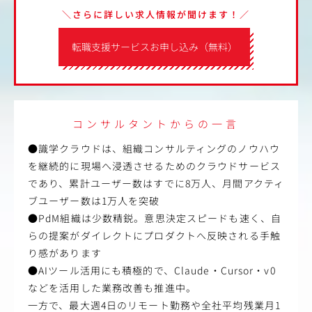
＼さらに詳しい求人情報が聞けます！／
転職支援サービスお申し込み（無料）
コンサルタントからの一言
●識学クラウドは、組織コンサルティングのノウハウ
を継続的に現場へ浸透させるためのクラウドサービス
であり、累計ユーザー数はすでに8万人、月間アクティ
ブユーザー数は1万人を突破
●PdM組織は少数精鋭。意思決定スピードも速く、自
らの提案がダイレクトにプロダクトへ反映される手触
り感があります
●AIツール活用にも積極的で、Claude・Cursor・v0
などを活用した業務改善も推進中。
一方で、最大週4日のリモート勤務や全社平均残業月1