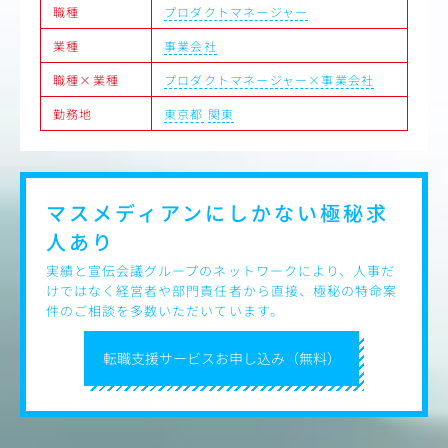
・越境する連携：クリエイティブ、マーケ、マネタイズ。
職種
プロダクトマネージャー
異なる専門性を持つプロを「最高のユーザー体験」という
業種
事業会社
旗印のもとに巻き込み、プロジェクトを加速させます。
職種×業種
プロダクトマネージャー×事業会社
勤務地
東京都
関東
マスメディアンにしかない
極秘求
人あり
実績と宣伝会議グループのネットワークにより、人事だ
けではなく経営者や部門責任者から直接、極秘の特命案
件のご相談を多数いただいています。
転職支援サービスお申し込み（無料）