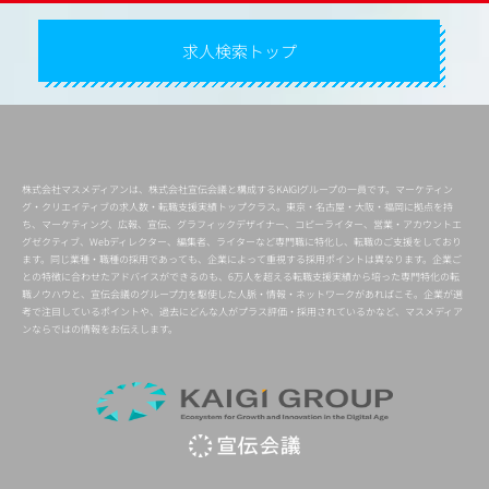
求人検索トップ
株式会社マスメディアンは、株式会社宣伝会議と構成するKAIGIグループの一員です。マーケティン
グ・クリエイティブの求人数・転職支援実績トップクラス。東京・名古屋・大阪・福岡に拠点を持
ち、マーケティング、広報、宣伝、グラフィックデザイナー、コピーライター、営業・アカウントエ
グゼクティブ、Webディレクター、編集者、ライターなど専門職に特化し、転職のご支援をしており
ます。同じ業種・職種の採用であっても、企業によって重視する採用ポイントは異なります。企業ご
との特徴に合わせたアドバイスができるのも、6万人を超える転職支援実績から培った専門特化の転
職ノウハウと、宣伝会議のグループ力を駆使した人脈・情報・ネットワークがあればこそ。企業が選
考で注目しているポイントや、過去にどんな人がプラス評価・採用されているかなど、マスメディア
ンならではの情報をお伝えします。