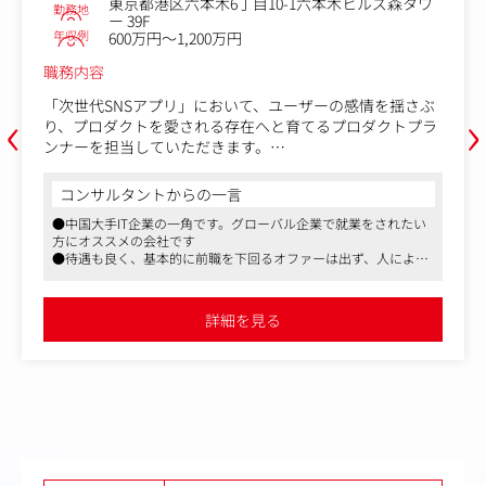
東京都港区六本木6丁目10-1六本木ヒルズ森タワ
勤務地
ー 39F
年収例
600万円～1,200万円
職務内容
‹
›
「次世代SNSアプリ」において、ユーザーの感情を揺さぶ
り、プロダクトを愛される存在へと育てるプロダクトプラ
ンナーを担当していただきます。
1.熱狂をデザインするグロース戦略
コンサルタントからの一言
・「好き」の言語化：ユーザーインサイトを深く掘り下
●中国大手IT企業の一角です。グローバル企業で就業をされたい
げ、Z世代特有の「エモい」感覚を、DL数や継続率といっ
方にオススメの会社です
た確かなKPIへと落とし込みます。
●待遇も良く、基本的に前職を下回るオファーは出ず、人によっ
・体験の設計：単なる機能追加ではなく、アプリ内の「空
ては大きく上回る可能性もあります
気感」を醸成するキャンペーンやコンテンツを企画。デー
●残業は月45時間を越えることはほとんどなく、メリハリの利い
タに基づき、熱狂の再現性を高めます。
た労働環境です
詳細を見る
2.コミュニティのカルチャー醸成
・摩擦のないUI/UX：ユーザー行動データから「違和感」
を特定し、開発チームと共に、没入感を削がない滑らかな
プロダクト体験をディレクション。
・アイデンティティの創出：匿名だからこそ自分らしくい
られる、新しいSNSのカルチャーを機能と企画の両面から
定義します。
3.共創型プロジェクトマネジメント