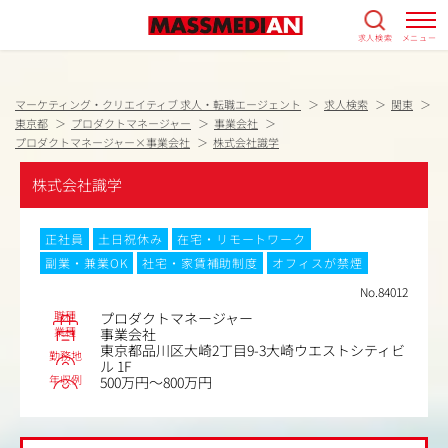
求人検索
メニュー
マーケティング・クリエイティブ 求人・転職エージェント
求人検索
関東
東京都
プロダクトマネージャー
事業会社
プロダクトマネージャー×事業会社
株式会社識学
株式会社識学
正社員
土日祝休み
在宅・リモートワーク
副業・兼業OK
社宅・家賃補助制度
オフィスが禁煙
No.84012
職種
プロダクトマネージャー
業種
事業会社
東京都品川区大崎2丁目9-3大崎ウエストシティビ
勤務地
ル 1F
年収例
500万円～800万円