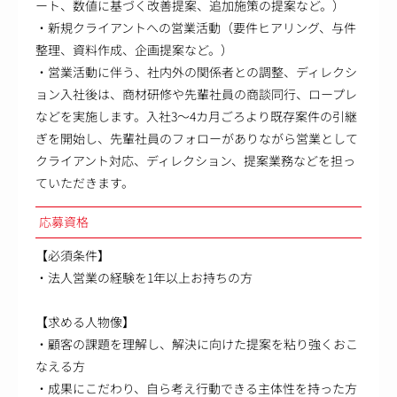
ート、数値に基づく改善提案、追加施策の提案など。）
・新規クライアントへの営業活動（要件ヒアリング、与件
整理、資料作成、企画提案など。）
・営業活動に伴う、社内外の関係者との調整、ディレクシ
ョン入社後は、商材研修や先輩社員の商談同行、ロープレ
などを実施します。入社3～4カ月ごろより既存案件の引継
ぎを開始し、先輩社員のフォローがありながら営業として
クライアント対応、ディレクション、提案業務などを担っ
ていただきます。
応募資格
【必須条件】
・法人営業の経験を1年以上お持ちの方
【求める人物像】
・顧客の課題を理解し、解決に向けた提案を粘り強くおこ
なえる方
・成果にこだわり、自ら考え行動できる主体性を持った方