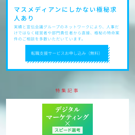
務、リモートワーク可）
マスメディアンにしかない
極秘求
【キャリアプラン】
人あり
広告事業のプロフェッショナルを目指すという一つのスペ
シャリストキャリアや、
実績と宣伝会議グループのネットワークにより、人事だ
イベント事業領域やHR領域の営業など、将来的に幅広いキ
けではなく経営者や部門責任者から直接、極秘の特命案
ャリアパスが可能
件のご相談を多数いただいています。
（異動・出向によるキャリア形成、グループ内外において
の人事交流などもあり）
転職支援サービスお申し込み（無料）
特集記事