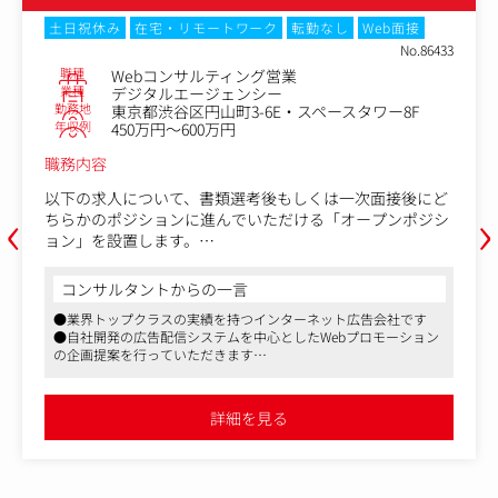
土日祝休み
在宅・リモートワーク
転勤なし
Web面接
No.86433
職種
Webコンサルティング営業
業種
デジタルエージェンシー
勤務地
東京都渋谷区円山町3-6E・スペースタワー8F
年収例
450万円～600万円
職務内容
以下の求人について、書類選考後もしくは一次面接後にど
‹
›
ちらかのポジションに進んでいただける「オープンポジシ
ョン」を設置します。
1.Webコンサルティング営業（直販担当・既存メイン）
コンサルタントからの一言
クライアントのデジタルマーケティングにおける課題解決
●業界トップクラスの実績を持つインターネット広告会社です
を支援するために、Webコンサルティング営業として、既
●自社開発の広告配信システムを中心としたWebプロモーション
存クライアントへの営業活動（各施策PDCA実践サポー
の企画提案を行っていただきます
ト、数値に基づく改善提案、追加施策の提案など。）や営
●入社直後の導入研修からOJT制度、また多種多様の福利厚生の
業活動に伴う、社内外の関係者との調整、ディレクション
ほか、資格取得補助など教育体制が充実しています
を行います。
詳細を見る
2.Webコンサルティング営業（総合広告代理店担当）
総合広告代理店の営業担当者と連携し、広告主企業のデジ
タルマーケティング課題を解決する営業ポジションです。