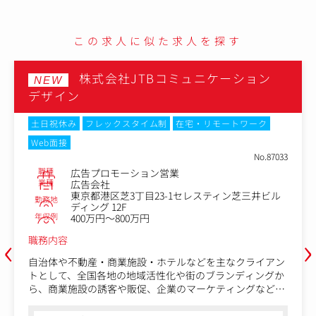
総合広告代理店の「Web領域のパートナー」として、代理
店が支援しているクライアントの課題解決に向けたコンサ
ルティングを行います。決まった商品を売るのではなく、
この求人に似た求人を探す
課題をヒアリングし、各クライアントのニーズに応じて自
社サービスや各種広告媒体を活用した提案ができる、やり
株式会社JTBコミュニケーション
がいのある業務です。
NEW
デザイン
土日祝休み
フレックスタイム制
在宅・リモートワーク
Web面接
No.87033
職種
広告プロモーション営業
業種
広告会社
東京都港区芝3丁目23-1セレスティン芝三井ビル
勤務地
ディング 12F
年収例
400万円～800万円
‹
›
職務内容
自治体や不動産・商業施設・ホテルなどを主なクライアン
トとして、全国各地の地域活性化や街のブランディングか
ら、商業施設の誘客や販促、企業のマーケティングなどに
携わっていただきます。