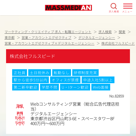
求人検索
メニュー
マーケティング・クリエイティブ 求人・転職エージェント
求人検索
関東
東京都
営業・アカウントエグゼクティブ
デジタルエージェンシー
営業・アカウントエグゼクティブ×デジタルエージェンシー
株式会社フルスピード
株式会社フルスピード
正社員
土日祝休み
転勤なし
研修制度充実
駅から徒歩5分以内
オフィスが禁煙
中途入社5割以上
第二新卒歓迎
学歴不問
U・Iターン歓迎
Web面接
No.82859
Webコンサルティング営業（総合広告代理店担
職種
当）
業種
デジタルエージェンシー
勤務地
東京都渋谷区円山町3-6E・スペースタワー8F
年収例
400万円～600万円