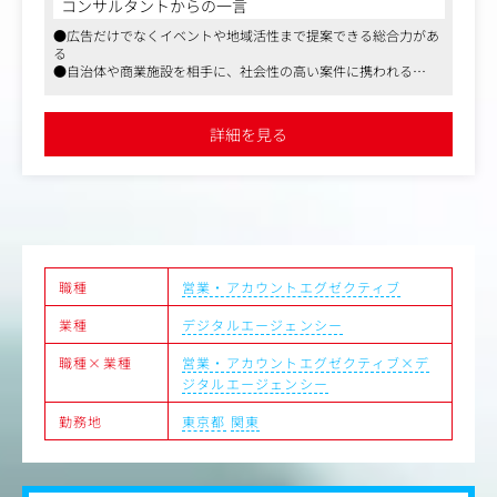
コンサルタントからの一言
営業兼プロデューサーとして、クライアントが抱えている
●広告だけでなくイベントや地域活性まで提案できる総合力があ
あらゆる課題に対して、広告・プロモーションを中心とし
る
た総合的な企画提案やプロジェクト推進を担っていただき
●自治体や商業施設を相手に、社会性の高い案件に携われる
ます。
●企画立案から実施、効果検証まで一気通貫で関われる
●フルフレックスとリモートの制度あり
主な仕事内容：
詳細を見る
・広告プロモーションの企画・実施
・マーケティングリサーチを含む戦略立案・プランニング
・デジタルプロモーションやイベントの企画・実施
・外部協力会社のアサイン・協業促進
・各種コンテンツの企画制作・進行管理
・効果検証および改善提案
職種
営業・アカウントエグゼクティブ
【ポジションの魅力】
・観光に強みを持つJTBグループの総合広告代理店機能
業種
デジタルエージェンシー
・国内地域と関連する案件が多く、観光誘客プロモーショ
ンや地域活性事業に携わることができる
職種×業種
営業・アカウントエグゼクティブ×デ
・自社のリソースとして、イベント・HRコンサルティング
ジタルエージェンシー
など、広告プロモーションに捉われない解決手法を有して
いる
勤務地
東京都
関東
・担当クライアントだけに限らない、新規案件へのチャレ
ンジ機会多数
・フレキシブルな働き方（コアタイム無しのフレックス勤