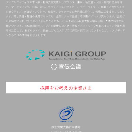
グ・クリエイティブの求人数・転職支援実績トップクラス。東京・名古屋・大阪・福岡に拠点を持
ち、マーケティング、広報、宣伝、グラフィックデザイナー、コピーライター、営業・アカウントエ
グゼクティブ、Webディレクター、編集者、ライターなど専門職に特化し、転職のご支援をしており
ます。同じ業種・職種の採用であっても、企業によって重視する採用ポイントは異なります。企業ご
との特徴に合わせたアドバイスができるのも、6万人を超える転職支援実績から培った専門特化の転
職ノウハウと、宣伝会議のグループ力を駆使した人脈・情報・ネットワークがあればこそ。企業が選
考で注目しているポイントや、過去にどんな人がプラス評価・採用されているかなど、マスメディア
ンならではの情報をお伝えします。
採用をお考えの企業さま
厚生労働大臣許可番号