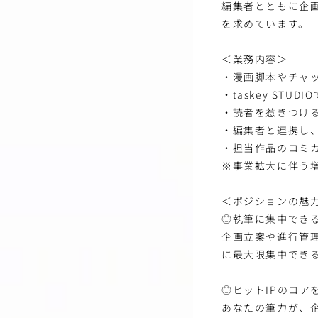
編集者とともに企
を求めています。
＜業務内容＞
・漫画脚本やチャ
・taskey ST
・読者を惹きつけ
・編集者と連携し
・担当作品のコミ
※事業拡大に伴う
＜ポジションの魅
◎執筆に集中でき
企画立案や進行管
に最大限集中でき
◎ヒットIPのコア
あなたの筆力が、