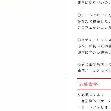
非常にやりがいの
◎チームでヒット
あなたの執筆した
プロフェッショナ
◎メディアミック
あなたの紡いだ物
部内にマンガ編集
◎同じ事業部内に
業部が一丸となっ
応募資格
＜必須スキル＞
・商業媒体（ゲー
・ポートフォリオ