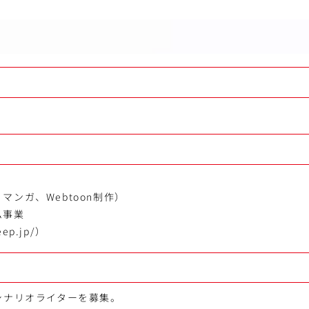
満
マンガ、Webtoon制作）
ム事業
eep.jp/）
シナリオライターを募集。