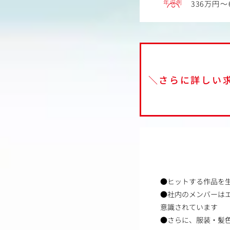
年収例
336万円～
＼さらに詳しい
●ヒットする作品を
●社内のメンバーは
意識されています
●さらに、服装・髪