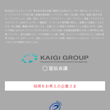
株式会社マスメディアンは、株式会社宣伝会議と構成するKAIGIグループの一員です。マーケティン
グ・クリエイティブの求人数・転職支援実績トップクラス。東京・名古屋・大阪・福岡に拠点を持
ち、マーケティング、広報、宣伝、グラフィックデザイナー、コピーライター、営業・アカウントエ
グゼクティブ、Webディレクター、編集者、ライターなど専門職に特化し、転職のご支援をしており
ます。同じ業種・職種の採用であっても、企業によって重視する採用ポイントは異なります。企業ご
との特徴に合わせたアドバイスができるのも、6万人を超える転職支援実績から培った専門特化の転
職ノウハウと、宣伝会議のグループ力を駆使した人脈・情報・ネットワークがあればこそ。企業が選
考で注目しているポイントや、過去にどんな人がプラス評価・採用されているかなど、マスメディア
ンならではの情報をお伝えします。
採用をお考えの企業さま