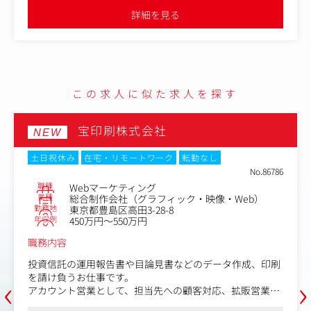
ィング設計/実行など、組織立ち上げ&拡大
やD2C、ECなどの
●同社で展開しているインフルエンサーマーケやD
詳細を見る
ポジションです。ま
多角的な事業それぞれに関わることができるポジ
トしてくれる、マネージャーを募集します
ローバルな視点を持
た海外のオフィスと連携することもあり、グロー
サーチからプロモ
った提案をすることが可能です
【業務内容】
ikTokなど）を活用した
・TikTok Shopコンサルティングサービス
・TikTok Shopコンサルティング組織の
ティング業務
この求人に似た求人を探す
理、クオリティコ
宝印刷株式会社
NEW
、調整、制作フォ
土日祝休み
在宅・リモートワーク
転勤なし
No.86786
職種
Webマーケティング
業種
総合制作会社（グラフィック・映像・Web）
勤務地
東京都豊島区高田3-28-8
年収例
450万円～550万円
職務内容
投資信託の運用報告書や目論見書などのデータ作成、印刷
‹
›
を請け負うお仕事です。
アカウント営業として、担当先への顧客対応、拡販営業、
社内外とのスケジュールやタスク管理など原稿作成から校