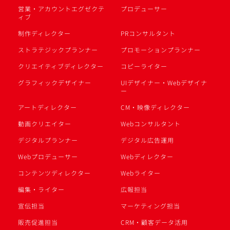
営業・アカウントエグゼクテ
プロデューサー
ィブ
制作ディレクター
PRコンサルタント
ストラテジックプランナー
プロモーションプランナー
クリエイティブディレクター
コピーライター
グラフィックデザイナー
UIデザイナー・Webデザイナ
ー
アートディレクター
CM・映像ディレクター
動画クリエイター
Webコンサルタント
デジタルプランナー
デジタル広告運用
Webプロデューサー
Webディレクター
コンテンツディレクター
Webライター
編集・ライター
広報担当
宣伝担当
マーケティング担当
販売促進担当
CRM・顧客データ活用