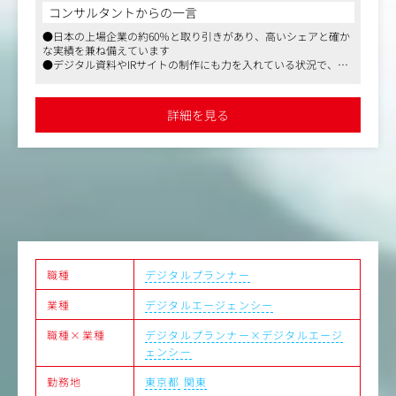
正、納期管理までを一貫してコントロールする業務です。
コンサルタントからの一言
あなたの品質管理が、お客様からの信頼となり受注に直結
●日本の上場企業の約60％と取り引きがあり、高いシェアと確か
する、非常に貢献度の高いポジションです。
な実績を兼ね備えています
●デジタル資料やIRサイトの制作にも力を入れている状況で、映
具体的には
像制作の引き合いも強くなってきています
【営業】
●親会社が東部プライム上場、残業代別途全額支給、所定労働時
・顧客対応：受注品目、同社サービスの拡販。スケジュー
間7時間15分と働きやすく安定した環境です
詳細を見る
ル提示、価格交渉、見積/請求書作成等。
・プレゼン・交渉：顧客要望に対してWeb会議や訪問によ
る、同社サービスの提案やスケジュール説明等。
・同社サービスの拡販：既存のお客様に対し、ＨＰにおけ
るWEB作成、翻訳、BPO業務等の提案。
・新規営業：取引の無い投資信託会社へのセールス活動。
【カスタマーサポート】
・原稿作成：投資信託の決算期に合わせた報告書等の原稿
作成。基本はメール、電話でのやり取りが中心。お客様か
らのデータ作成依頼を正確に理解し、制作部門へ原稿手配
職種
デジタルプランナー
を行う。
業種
デジタルエージェンシー
・進行管理：社内外の制作部門と連携し、スケジュールや
タスクの進捗を管理。急な増刷対応や納期調整も顧客の信
職種×業種
デジタルプランナー×デジタルエージ
頼に繋がります。
ェンシー
・校正・検品：作成したデータが正しいか確認を行う。デ
ジタル校正ツールを補助ツールとしても活用。最終成果物
勤務地
東京都
関東
の緻密なチェック。