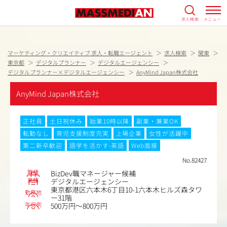
求人検索
メニュー
マーケティング・クリエイティブ 求人・転職エージェント
求人検索
関東
東京都
デジタルプランナー
デジタルエージェンシー
デジタルプランナー×デジタルエージェンシー
AnyMind Japan株式会社
AnyMind Japan株式会社
正社員
土日祝休み
始業10時以降
副業・兼業OK
転勤なし
育児支援制度充実
上場企業
女性が活躍中
第二新卒歓迎
語学を活かす-英語
Web面接
No.82427
職種
BizDev職マネージャー候補
業種
デジタルエージェンシー
東京都港区六本木6丁目10-1六本木ヒルズ森タワ
勤務地
ー31階
年収例
500万円～800万円