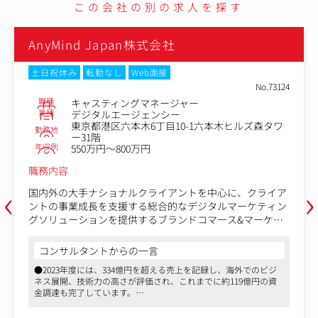
この会社の別の求人を探す
AnyMind Japan株式会社
土日祝休み
転勤なし
Web面接
No.73124
職種
BC-TTS-AM【メンバークラス】
業種
デジタルエージェンシー
六本木ヒルズ森タワ
東京都港区六本木6丁目10-1六本
勤務地
ー31階
年収例
500万円～800万円
職務内容
‹
›
中心に、クライア
AnyMind Groupのブランドコマース&マ
タルマーケティン
部では、国内外の大手ナショナルクライア
マース&マーケテ
クライアントの事業成長をもたらす総合的
ジャーを募集しま
ケティングソリューションを提供していま
今回のポジションでは、グローバルで通用す
コンサルタントからの一言
化の「ECコンサルティング組織」の拡大を
記録し、海外でのビジ
●2023年度には、334億円を超える売上を記録
最初は自らも現場でコンサルティング業務
に約119億円の資
ネス展開、技術力の高さが評価され、これまでに約
バーとの調整やプ
同社プロダクトの『ECマネジメントプラット
金調達も完了しています
た、チームをまと
X』を組み込んだオペレーション/業務フロ
点に事業展開している
●アジアを中心に世界15マーケット、22拠点に
ます。
ュアルの改善、組織設計、採用やメンバー
仕事ができます
ため、国際色豊かな職場で英語力を活かした仕事