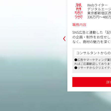
職種
Webライター
川区西葛西6丁目12-16
業種
デジタルエー
～500万円
勤務地
東京都新宿区西新
年収例
336万円～480
職務内容
合調査に基づいた記事テーマの企画立
‹
SNS広告と連動した「記
社内担当者との連携による編集・リラ
の企画・制作をお任せし
なく、商材の魅力を深く
イトル設計、見出し・導線設計
からの一言
えるか」を設計するマー
入稿・公開・管理（WordPress想
事です。
コンサルタントからの
ことができるメディアでの編集者を募集
コスメや健康食品、ジム
順位・流入数・CVなど）をもとにし
●広告やマーケティング業
みを持ち、TikTok広
生回数は3億回を突破しており、影響力を持
ればご応募歓迎しておりま
す
出されています。
コンテンツ品質向上に向けた運用設
●リサーチからクリエイテ
満と働きやすさ
して社内で行っています
備
【仕事の流れ】
詳細を見る
●案件拡大による増員の募
NSや広告チームとの連携による集客施
■商品・市場・ユーザー
詳
商品の成分や特徴、競合
視点での改善提案
の悩みやニーズなどを徹
InstagramやTikTo
イトを深掘りしていきま
マーケティング力や情報
ップです。