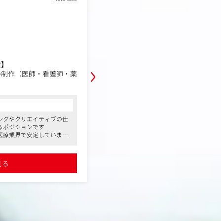
業種
デジタルコンサルティング
東京都豊島区南大塚3丁目11-9
勤務地
uka5F
年収例
450万円～700万円
職務内容
SNS広告運用を行う当社にて、Web
›
策】
せします。食品やコスメ、美容機器
の制作（医師・看護師・薬
（ライティング、画像制作）を中心
ータに基づく改善まで一括して担当
患啓発ウェブサイトの制作
コンサルタントからの一言
け持ち、各々の権限のもと
【具体的には】
編集、制作、進行管理まで
●業界トップクラスの成長率を誇り、設立
■記事制作：訴求軸の立案、ライテ
ングやクリエイティブの仕
億円を達成
像・動画制作
るポジションです
●役員も社員も同じデスクで働き、役職
■市場調査：広告ディレクターと連
医療業界で安定しています
由に意見を言い合える環境です
競合環境の分析
クの導入で働きやすい環境
●スタートアップならではの自由な社風
読み込んで、パンフレット
■効果検証：配信データに基づき「
色・ネイル・ピアスなど自由です。
詳細を見る
原稿を執筆します。
率」を分析し改善案を反映
見る
稿の修正も行います。
■ディレクション：社内デザイナー
依頼 ◎自身の書いた言葉が消費者の
編集制作、進行管理を行い
る、専門性の高いお仕事です。
を行ったり、データの組み