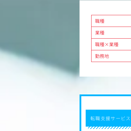
■記事構成・素材の設計
集めた情報をもとに、「
え、記事の構成を設計。
必要に応じて画像素材の
職種
ターに依頼、自分で制作
す）。
業種
■記事の執筆・改善
構成に沿ってライティン
職種×業種
制作します。
実務を通じて、HTML・
勤務地
ることができます。
新規作成は月2～3本程
ライトも担当していただ
【希望に応じて分析業務
将来的には、ご自身が執
析に携わることも可能で
専任の分析チームがある
中し、段階的にスキルを
転職支援サービス