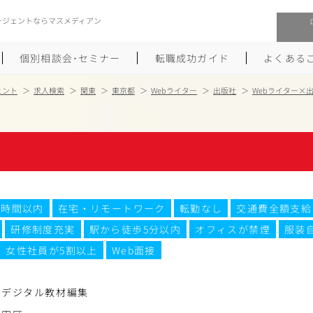
ージェントならマスメディアン
個別相談会･セミナー
転職成功ガイド
よくある
ェント
求人検索
関東
東京都
Webライター
出版社
Webライター×
転職活動を始めるにあたり
メーカー・事業会社への転職
履歴書のつくり方
大手広告会社への転職
職務経歴書のつくり方
エグゼクティブ転職
0時間以内
在宅・リモートワーク
転勤なし
交通費全額支給
ポートフォリオのつくり方
しゅふクリ･ママクリ転職
研修制度充実
駅から徒歩5分以内
オフィスが禁煙
服装
面接対策
年収アップ転職
女性社員が5割以上
Web面接
未経験から広告業界への転職
Uターン･Iターン転職
けデジタル教材編集