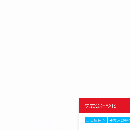
会社
株式会社AXIS
土日祝休み
残業月20
No.81663
イター