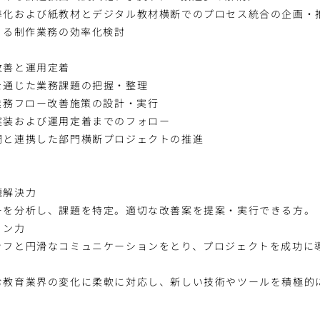
準化および紙教材とデジタル教材横断でのプロセス統合の企画・
よる制作業務の効率化検討
改善と運用定着
を通じた業務課題の把握・整理
業務フロー改善施策の設計・実行
実装および運用定着までのフォロー
門と連携した部門横断プロジェクトの推進
題解決力
ーを分析し、課題を特定。適切な改善案を提案・実行できる方。
ョン力
ッフと円滑なコミュニケーションをとり、プロジェクトを成功に
む教育業界の変化に柔軟に対応し、新しい技術やツールを積極的