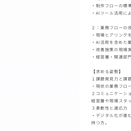
・制作フローの標
・AIツール活用に
２：業務フローの
・現場ヒアリング
・AI活用を含めた
・改善施策の現場
・経営層・関連部
【求める姿勢】
１課題発見力と課
・現状の業務フロ
２コミュニケーシ
経営層や現場スタ
３柔軟性と適応力
・デジタル化が進
持つ方。