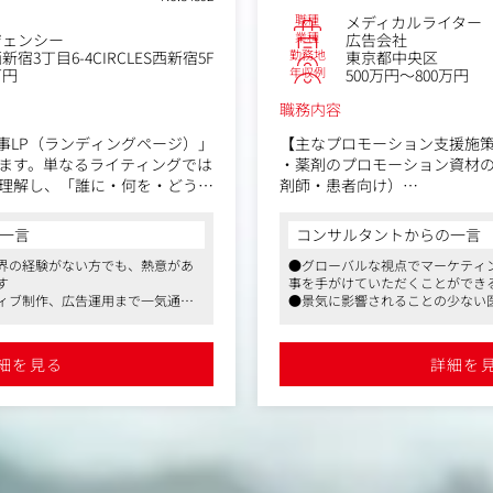
職種
メディカルライター
業種
ジェンシー
広告会社
勤務地
宿3丁目6-4CIRCLES西新宿5F
東京都中央区
年収例
万円
500万円～800万円
職務内容
事LP（ランディングページ）」
【主なプロモーション支援施
ます。単なるライティングでは
・薬剤のプロモーション資材
理解し、「誰に・何を・どう伝
剤師・患者向け）
ケティング視点が求められる仕
・製剤情報ウェブサイトや疾
個々の担当クライアントを受
一言
コンサルタントからの一言
・サロンなどのBtoC商材に強
で企画段階から取材、執筆、
界の経験がない方でも、熱意があ
●グローバルな視点でマーケティ
告では国内トップパートナーにも選
幅広く行っていただきます。
す
事を手がけていただくことができ
【Key Result Areas】
ィブ制作、広告運用まで一気通貫
●景気に影響されることの少ない
・原稿執筆・リライト
●フルフレックスやリモートワー
薬剤関連の資料、論文などを
集です
が整っています
のリサーチ
や記録集、患者向けの冊子の
細を見る
詳細を
との違い、想定されるユーザー
また、ライターの執筆した原
底的に調査。
・編集制作
kなどのSNSも活用しながら、インサ
パンフレットや記録集などの
す。
ます。
収集力が自然と鍛えられるステ
・企画立案
テーマに基づいて、文献検索