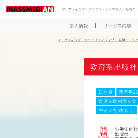
マーケティング・クリエイティブの求人・転職エ
求人情報
サービス内容
マーケティング・クリエイティブ 求人・転職エージ
教育系出版社
正社員
残業月2
育児支援制度充実
中途入社5割以上
職種
小学生向
業種
出版社
勤務地