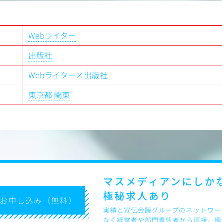
立て方法などを企画します。
どうすれば読者に届くか」を考
や、
それに基づくプランの提案も
手配も行います（社内のエディ
【Key Competencies】
Webライター
、外注など柔軟に対応可能で
・コミュニケーション能力（
し、かつ、自分の言いたいこ
出版社
・医療業界への興味や関心
グを行い、専用ツールで記事を
Webライター×出版社
CSSなどの基礎知識も身につけ
東京都
関東
度、あわせて既存記事の改善やリ
きます。
にも挑戦可能】
筆した記事のパフォーマンス分
す。
ため、まずはライティングに集
広げていけます。
マスメディアンにしか
極秘求人あり
お申し込み（無料）
実績と宣伝会議グループのネットワー
なく経営者や部門責任者から直接、極