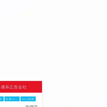
外資系広告会社
株式会社イフオンリー
制
転勤なし
Web面接
職種
Web広告ライター
No.84233