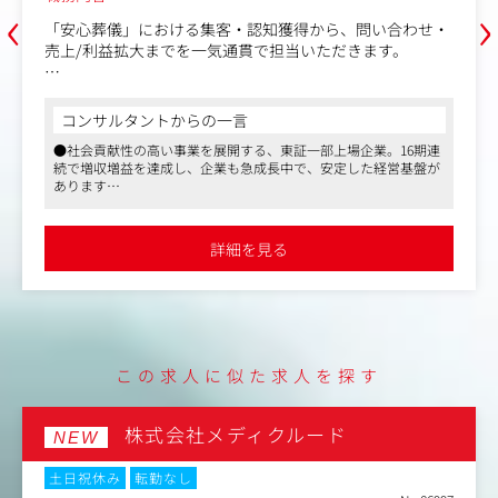
‹
›
「安心葬儀」における集客・認知獲得から、問い合わせ・
売上/利益拡大までを一気通貫で担当いただきます。
【業務内容】
■Phase1(入社～半年目安)：
コンサルタントからの一言
【ミッション】業界インプット・リスティングを中心とし
●社会貢献性の高い事業を展開する、東証一部上場企業。16期連
た広告運用の基盤を作る
続で増収増益を達成し、企業も急成長中で、安定した経営基盤が
【期待する動き】
あります
・事業責任者が伴走し、フォローを受けながらリスティン
●同社は成長市場に身を置きながら40以上のサービスを持ち、事
グ広告のアカウント運用・改善
業フェーズもそれぞれ異なるため、マーケターとしての成長機
・ランディングページ改善(LPO)
会・キャリア機会も潤沢に提供が可能。さらにマーケにとどまら
詳細を見る
ないキャリアをつくることも可能です
・各チャネルの分析業務と改善施策の設計・実行
●ハイブリッド勤務、年間休日125日程度、全社で19：30完全退
■Phase2(～1年目安)：
社に取り組むなど、ワークライフバランスが整った環境です
【ミッション】戦略設計・裁量拡大
【期待する動き】
・事業責任者が伴走しながらも、自立自走しながら広告運
用し、戦略策定に着手
この求人に似た求人を探す
・SNS/アフィリエイト/CRMを含む複数チャネル横断のシ
ナリオ設計
・マーケットリサーチとプロモーション戦略の策定
株式会社メディクルード
NEW
・広告宣伝費の投資計画・チャネル間アロケーションの意
思決定
土日祝休み
転勤なし
・セールス組織と連携した全体最適オペレーションの追求