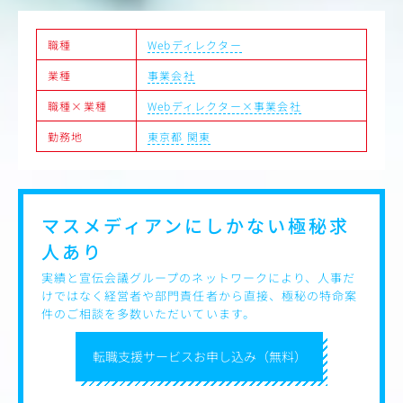
も高く、ライフステージの変化に合わせて無理なく働ける環境が
DSP等）の効果検証
整っています
・施策の企画・提案：検証結果をもとにした、サイト最適
化のための次の施策立案
職種
Webディレクター
・UI・UXの改善：現場へのヒアリング（ユーザーの声や使
業種
事業会社
い勝手の回収）に基づいた、最適なサイト設計
職種×業種
Webディレクター×事業会社
データ分析だけでなく、クリニックの「現場の声」を大切
にしながら、
勤務地
東京都
関東
集客に直結するサイト改善を行えるのがこの仕事の面白さ
です。
【入社後の流れ・教育体制】
いち早くWebディレクターとして一人立ちできるよう、先
マスメディアンにしかない
極秘求
輩が並走しながら実践教育（OJT）を行います。あなたの
人あり
スキルに合わせて、できるところからお任せしていきま
す。
実績と宣伝会議グループのネットワークにより、人事だ
けではなく経営者や部門責任者から直接、極秘の特命案
【ステップアップのイメージ】
件のご相談を多数いただいています。
Step 1：まずはWeb制作からスタート
ページ構成の企画、HTML・CSSコーディング、
デザイン、LP（ランディングページ）の設計など、
転職支援サービスお申し込み（無料）
クリエイティブの基礎を実践します。
Step 2：マーケティングの視点を養う