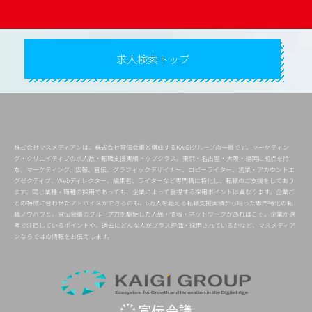
求人検索トップ
株式会社マスメディアンは、株式会社宣伝会議と構成するKAIGIグループの一員です。マーケティン
グ・クリエイティブの求人数・転職支援実績トップクラス。東京・名古屋・大阪・福岡に拠点を持
ち、マーケティング、広報、宣伝、グラフィックデザイナー、コピーライター、営業・アカウントエ
グゼクティブ、Webディレクター、編集者、ライターなど専門職に特化し、転職のご支援をしており
ます。同じ業種・職種の採用であっても、企業によって重視する採用ポイントは異なります。企業ご
との特徴に合わせたアドバイスができるのも、6万人を超える転職支援実績から培った専門特化の転
職ノウハウと、宣伝会議のグループ力を駆使した人脈・情報・ネットワークがあればこそ。企業が選
考で注目しているポイントや、過去にどんな人がプラス評価・採用されているかなど、マスメディア
ンならではの情報をお伝えします。