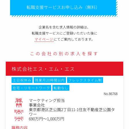
転職支援サービスお申し込み（無料）
企業名を含む求人情報の詳細は、
転職支援サービスにご登録いただいた後に
マイページ
にてご案内しております。
この会社の別の求人を探す
株式会社エス・エム・エス
土日祝休み
残業月20時間以内
フレックスタイム制
在宅・リモートワーク
転勤なし
No.86768
職種
マーケティング担当
業種
事業会社
東京都港区芝公園2丁目11-1住友不動産芝公園タ
勤務地
ワー
年収例
690万円～1,000万円
職務内容