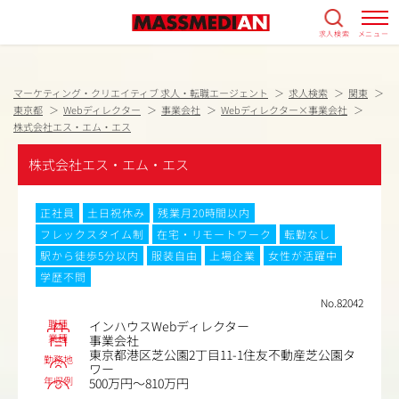
求人検索
メニュー
マーケティング・クリエイティブ 求人・転職エージェント
求人検索
関東
東京都
Webディレクター
事業会社
Webディレクター×事業会社
株式会社エス・エム・エス
株式会社エス・エム・エス
正社員
土日祝休み
残業月20時間以内
フレックスタイム制
在宅・リモートワーク
転勤なし
駅から徒歩5分以内
服装自由
上場企業
女性が活躍中
学歴不問
No.82042
職種
インハウスWebディレクター
業種
事業会社
東京都港区芝公園2丁目11-1住友不動産芝公園タ
勤務地
ワー
年収例
500万円～810万円