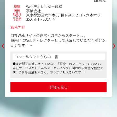
No.86997
■Phase3(本人の成長・成果次第)
職種
Webディレクター候補
【ミッション】マネジメント・事業拡張
業種
事業会社
【期待する動き】
勤務地
東京都港区六本木6丁目1-24ラピロス六本木 3F
・組織全体の成果最大化
年収例
350万円～500万円
・チーム運営・マネジメント
職務内容
・新規事業領域におけるプロモーション戦略の立ち上げ
※担当範囲は選考の中で本人の経験・志向とすり合わせて
自社Webサイトの運営・改善からスタートし、
‹
›
決定します。
将来的にWebディレクターとして活躍していただくポジシ
ョンです。
経験の有無よりも、自ら考え学ぶ意欲を重視し、若手を着
実に育成する採用枠です。
コンサルタントからの一言
入社後は、既存HPの制作・更新業務やコンテンツ企画か
●まだ開拓の進みきっていない「医療」のマーケットにおいて、
らお任せします。
自社サービスとしてWebマーケティングに関われる貴重な機会で
経験やスキルに応じた業務からスタートし、Web制作の実
す。予算も裁量も大きく、やりがいも大きいです
務を通じて着実にスキルを積み重ねながら、
●オフィスは最寄駅より徒歩1分。完全分煙されたキレイなオフ
将来的にはデータ分析やSEO・AIO（AI最適化）対策、AB
ィスです。福利厚生サービスを使い、同ビル内にあるスポーツジ
テストなどを取り入れたディレクション業務へと幅を広げ
ムで汗を流してから出社される方もいらっしゃいます。オフィス
詳細を見る
界隈はランチどころや飲み食いどころも豊富です
ていけます。
●変化の激しい美容業界においても設立20年を超えて会社も安定
しており、長期的に働ける環境です。同社の注力する分野など
【具体的には】
は、今後更にマーケットが拡大していくことが予想され、将来性
・Webサイトの新規制作・運用・管理
も高いです
・データ解析・効果検証：Google Analytics等のツールを
●出産・子育て両立支援も充実しており、最大3年間と標準より
も長い育児休暇や、復帰後の時短も推奨。育休取得社員の復帰率
用いた解析、年間数億円規模のWeb広告（リスティング・