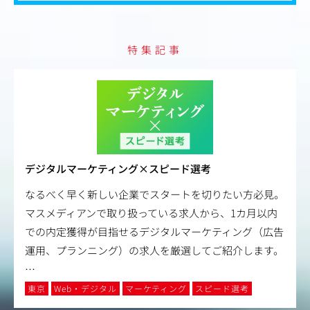
アクセス状況の確認・分析、SEO・AIO対策、オウンドメ
ディアの運用、
リスティング広告やアフィリエイトの活用、AIツールの実
特集記事
践活用などを通じて、
「集客に繋がるWebの動かし方」を学びます。
Step 3：プロのWebディレクターへ
分析データや「クリニックの現場の声」をもとに、
新たな企画やサイト改善を提案。医師や社内部署との調
整、
プロジェクト全体の管理など、本格的なディレクション業
務へと幅を広げます。
デジタルマーケティング×スピード選考
なるべく早く新しい企業でスタートを切りたい方必見。
マスメディアンで取り扱っている求人から、1カ月以内
での内定獲得が目指せるデジタルマーケティング（広告
運用、プランニング）の求人を厳選してご紹介します。
…
東京
Web・デジタル
マーケティング
スピード選考