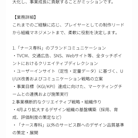
大化し、事業成長に貢献することがミッションです。
【業務詳細】
これまでのご経験に応じ、プレイヤーとしての制作リード
から組織マネジメントまで、柔軟に役割を決定します。
1.「ナース専科」のブランドコミュニケーション
・TVCM、交通広告、SNS、Webサイト等、全タッチポイ
ントにおけるクリエイティブディレクション
・ユーザーインサイト（定性・定量データ）に基づく、U
I/UX改善およびコミュニケーション戦略の立案
・事業目標（KGI/KPI）達成に向けた、マーケティングチ
ームとの連携および施策実行
2.事業横断的なクリエイティブ戦略・組織作り
・4月より拡大するデザイン組織の基盤構築（採用、育
成、評価制度の策定など）
・「ナース専科」以外のサービス群へのデザイン品質基準
の策定・展開