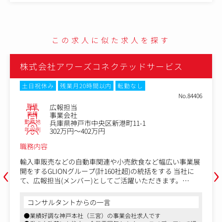
・コーポレートホームページの作成、管理
・デジタルマーケティングの戦略策定と運用管理（WEB、
SNS、広告、データ分析など）
・地域貢献活動およびステークホルダー対応（自治体、商
この求人に似た求人を探す
工会、地域団体との協働）
など
株式会社アワーズコネクテッドサービス
土日祝休み
残業月20時間以内
転勤なし
No.84406
職種
広報担当
業種
事業会社
勤務地
兵庫県神戸市中央区新港町11-1
年収例
302万円～402万円
職務内容
‹
›
輸入車販売などの自動車関連や小売飲食など幅広い事業展
開をするGLIONグループ(計160社超)の統括をする 当社に
て、広報担当(メンバー)としてご活躍いただきます。
仕事の内容
コンサルタントからの一言
輸入車販売などの自動車関連や小売飲食など幅広い事業展
●業績好調な神戸本社（三宮）の事業会社求人です
開をするGLIONグループ(計160社超)の統括をする当社に