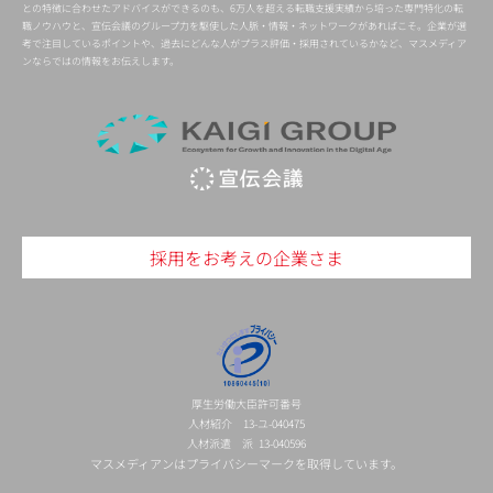
との特徴に合わせたアドバイスができるのも、6万人を超える転職支援実績から培った専門特化の転
職ノウハウと、宣伝会議のグループ力を駆使した人脈・情報・ネットワークがあればこそ。企業が選
考で注目しているポイントや、過去にどんな人がプラス評価・採用されているかなど、マスメディア
ンならではの情報をお伝えします。
採用をお考えの企業さま
厚生労働大臣許可番号
人材紹介 13-ユ-040475
人材派遣 派 13-040596
マスメディアンはプライバシーマークを取得しています。