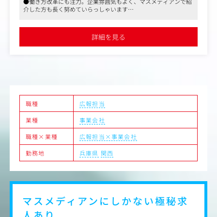
●働き方改革にも注力。企業雰囲気もよく、マスメディアンで紹
て、広報担当(メンバー)としてご活躍いただきます。
介した方も長く努めていらっしゃいます
●規模が大きく、裁量性のある仕事を任されますので、ぜひ応募
＜具体的には＞
ご検討ください！
・プレリリース作成・配信
詳細を見る
・SNSやGLION グループウェブサイトでの情報発信
・社内向けの情報発信（社内報作成）
・イベント（GLIONグループ社員向け年間イベント、CLU
B GLION会員様向けイベント、スポンサー主催イベントな
ど）の運営（補佐） など
職種
広報担当
業種
事業会社
職種×業種
広報担当×事業会社
勤務地
兵庫県
関西
マスメディアンにしかない
極秘求
人あり