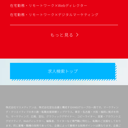
在宅勤務・リモートワーク×Webディレクター
在宅勤務・リモートワーク×デジタルマーケティング
もっと見る
求人検索トップ
株式会社マスメディアンは、株式会社宣伝会議と構成するKAIGIグループの一員です。マーケティン
グ・クリエイティブの求人数・転職支援実績トップクラス。東京・名古屋・大阪・福岡に拠点を持
ち、マーケティング、広報、宣伝、グラフィックデザイナー、コピーライター、営業・アカウントエ
グゼクティブ、Webディレクター、編集者、ライターなど専門職に特化し、転職のご支援をしており
ます。同じ業種・職種の採用であっても、企業によって重視する採用ポイントは異なります。企業ご