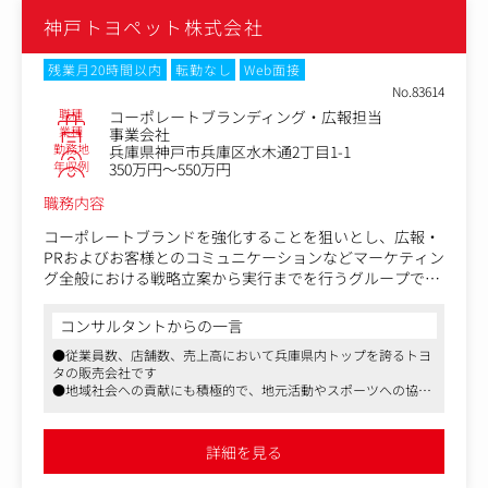
神戸トヨペット株式会社
残業月20時間以内
転勤なし
Web面接
No.83614
職種
コーポレートブランディング・広報担当
業種
事業会社
勤務地
兵庫県神戸市兵庫区水木通2丁目1-1
年収例
350万円～550万円
職務内容
コーポレートブランドを強化することを狙いとし、広報・
PRおよびお客様とのコミュニケーションなどマーケティン
グ全般における戦略立案から実行までを行うグループで、
実務を担当いただきます。
コンサルタントからの一言
＜業務内容一例＞
●従業員数、店舗数、売上高において兵庫県内トップを誇るトヨ
・ブランド戦略に則した施策の立案、計画、実行
タの販売会社です
・コーポレートブランド・販売店ブランドの価値向上に資
●地域社会への貢献にも積極的で、地元活動やスポーツへの協賛
する取り組みの企画・実行
やSDGs活動を通じて地域社会課題の解決にも寄与しております
・ブランドガイドラインの整備と社内浸透
●広報・マーケティング担当者として、経営層と近い距離感でグ
・担当する広報／宣伝活動の企画、実施（メディア対応、
ループメンバーと協力しながら、同社にとっての新しい広報やマ
詳細を見る
ーケティングのかたちを確立していって頂けます。
プレスリリース、イベント企画）
・販売店との共同プロモーションの企画・実施