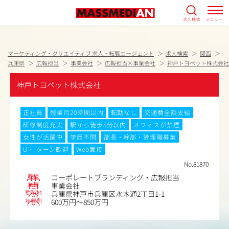
求人検索
メニュー
マーケティング・クリエイティブ 求人・転職エージェント
求人検索
関西
兵庫県
広報担当
事業会社
広報担当×事業会社
神戸トヨペット株式会社
神戸トヨペット株式会社
正社員
残業月20時間以内
転勤なし
交通費全額支給
研修制度充実
駅から徒歩5分以内
オフィスが禁煙
女性が活躍中
学歴不問
部長・幹部・管理職募集
U・Iターン歓迎
Web面接
No.81870
職種
コーポレートブランディング・広報担当
業種
事業会社
勤務地
兵庫県神戸市兵庫区水木通2丁目1-1
年収例
600万円～850万円