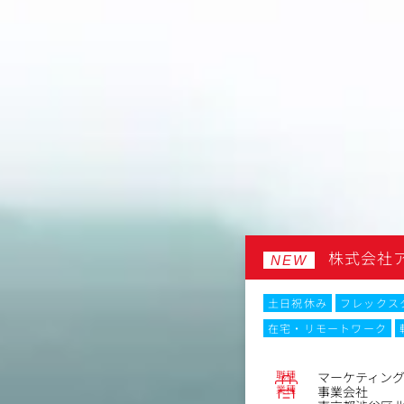
会社メディア工房
株式会社
NEW
なし
残業月20時間以内
土日祝休み
フレックス
ーク
転勤なし
在宅・リモートワーク
No.86927
職種
ィング責任者（部長候補）
マーケティン
業種
メディア
事業会社