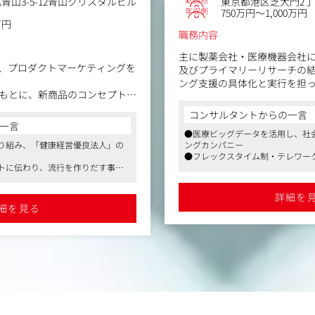
青山3-5-12青山クリスタルビル
東京都港区芝大門2丁目
・所属医師のSNSブランディング
年収例
750万円～1,000万円
の取材立ち会い。
万円
職務内容
主に製薬会社・医療機器会社
、プロダクトマーケティングを
及びプライマリーリサーチの
ング支援の具体化と実行を担
もとに、新商品のコンセプト開
でを担い、ブランドの成長をリ
【具体的な業務内容】
コンサルタントからの一言
。お客様のお肌の悩みに寄り添
・医師・患者を対象とした定
一言
の声を手がかりに、毎日にそっ
●医療ビッグデータを活用し、社
企画設計・モデレーター
り組み、「健康経営優良法人」の
ングカンパニー
関わることができます。
・リサーチ結果に基づくイン
●フレックスタイム制・テレワー
成
トに伝わり、流行を作りだす事が
能
とにした市場リサーチ・課題特
・医療ビッグデータ（レセプ
●製薬・医療機器業界向けマーケ
性調査のプランニング
ークなど、自身のライフスタイル
揮
詳細を
立案および発売・改廃スケジュ
・プロジェクトマネジメント
細を見る
製品開発部門への開発依頼
テスト実施
の間に立ち、容器・化粧箱の仕
顧客分析・購買行動分析・効果