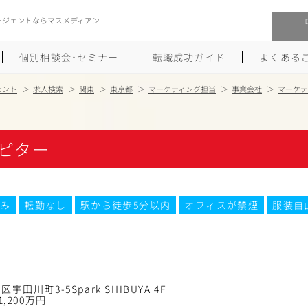
ージェントならマスメディアン
個別相談会･セミナー
転職成功ガイド
よくある
ェント
求人検索
関東
東京都
マーケティング担当
事業会社
マーケテ
転職活動を始めるにあたり
メーカー・事業会社への転職
ピター
履歴書のつくり方
大手広告会社への転職
職務経歴書のつくり方
エグゼクティブ転職
み
転勤なし
駅から徒歩5分以内
オフィスが禁煙
服装自
ポートフォリオのつくり方
しゅふクリ･ママクリ転職
面接対策
年収アップ転職
未経験から広告業界への転職
Uターン･Iターン転職
宇田川町3-5Spark SHIBUYA 4F
1,200万円