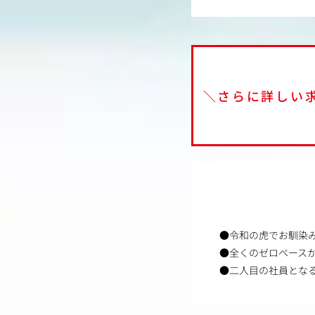
＼さらに詳しい
●令和の虎でお馴染
●全くのゼロベース
●二人目の社員とな