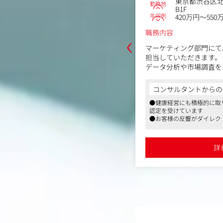
区六本木7丁目15－9 住友不動産六
東京都渋谷区北
勤務地
トラルタワー9階
B1F
年収例
1,008万円
420万円～550
‹
職務内容
ta広告の運用に加え、事業目標や売上を見
マーケティング部門にて
戦略・クリエイティブ・予算配分・分
担当していただきます。
、事業成長に直結するマーケティング
データ分析や市場調査を
くポジションです。
発から既存製品の改良ま
ードするポジションです
からの一言
コンサルタントからの
容】
い、データとお客様から
の人気を誇る占いコンテンツ制作会社
●健康経営にも積極的に取
eta広告を中心としたマーケティング戦略
と寄り添う商品の企画に
です。入社後に先輩社員が指導しますの
認定を受けています
ます
●お客様の反響がダイレク
・運用・改善
・売上・競合データをも
時間は月10～20時間と、働きやすい環境
出来るポジションです
ーザー分析
定
●フレックスやリモートワ
びKPI（CPA・ROAS等）の改善
・ブランドコンセプトの
に合わせた働き方可能です
詳細を見る
詳
・LP制作のディレクション
ールの管理
外部パートナーとの折衝
・製品の詳細企画立案・
検証・改善提案
・バルク完成後の消費者
ント
・デザイナーと開発担当
様調整・制作管理
・既存商品の売上分析（
測定）