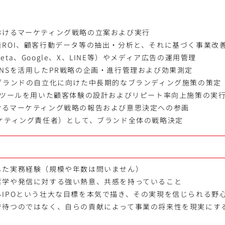
おけるマーケティング戦略の立案および実行
告ROI、顧客行動データ等の抽出・分析と、それに基づく事業改
ta、Google、X、LINE等）やメディア広告の運用管理
NSを活用したPR戦略の企画・進行管理および効果測定
いブランドの自立化に向けた中長期的なブランディング施策の策定
Aツールを用いた顧客体験の設計およびリピート率向上施策の実
けるマーケティング戦略の報告および意思決定への参画
ーケティング責任者）として、ブランド全体の戦略決定
した実務経験（規模や年数は問いません）
哲学や発信に対する強い熱意、共感を持っていること
らIPOという壮大な目標を本気で描き、その実現を信じられる野
で待つのではなく、自らの貢献によって事業の将来性を現実にす