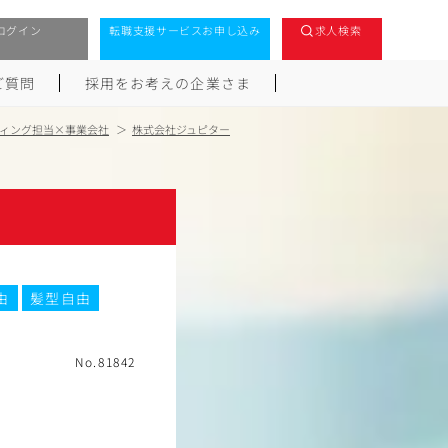
ログイン
転職支援サービスお申し込み
求人検索
ご質問
採用をお考えの企業さま
ィング担当×事業会社
株式会社ジュピター
由
髪型自由
No.81842