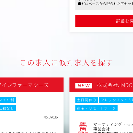
や裁量で勝負したい」「イン
●ゼロベースから限られたアセッ
グを現場で学びたい」という
るフェーズを経験することが可能
ーを募集します。
●ドラゴン細井との距離も近く、
方にオススメの求人です
詳細を
〈具体的には〉
まずは得意な分野からスター
ネジメントや広報全般に幅を
1.Web広告の運用・管理
・Google、Meta、LINE、Ya
用。
・分析・最適化（CTR/CVR
この求人に似た求人を探す
グ、モニタリングまで。
2.ブランドHP・クリエイテ
・自社サイトのSEO施策、キ
アインファーマシーズ
株式会社JMDC
・協力会社（制作会社）との
NEW
ョン企画。
タイム制
土日祝休み
フレックスタイム
3.SNS運用・広報ディレクショ
・Instagram、X、TikTo
転勤なし
在宅・リモートワーク
加策。
No.87036
・SNSを利用した情報発信・
職種
グ
マーケティング・モ
業種
事業会社
4.ドクターSNSマネジメント
勤務地