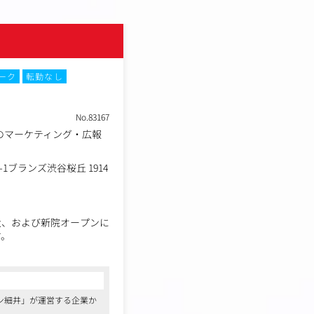
ーク
転勤なし
No.83167
のマーケティング・広報
1ブランズ渋谷桜丘 1914
大、および新院オープンに
す。
を行っていますが、今後は
度をさらに高めていきた
ン細井」が運営する企業か
けれど、もっと大きな予算