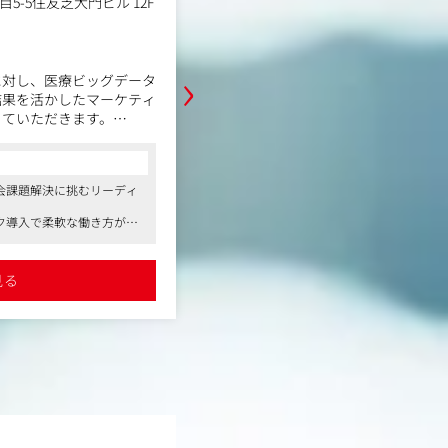
5-5住友芝大門ビル 12F
支援、YouTubeや雑誌
職務内容
【ABEMAは、2026年で開局10周
›
ェーズです。】
に対し、医療ビッグデータ
結果を活かしたマーケティ
ABEMAは、テレビ朝日とサイバー
っていただきます。
出資によって2016年に設立され、
コンサルタントからの一言
ビ」として幅広いジャンルのコンテ
●インターネットテレビ局やスマートフ
しています。ニュース、スポーツ、
性調査（インタビュー）の
事業を次々に開発し、インターネット業
など、幅広いジャンルをを24時間36
会課題解決に挑むリーディ
を代表する企業に成長した企業です
めるだけでなく、ABEMAならでは
●入社後、ご経験によっては月／数百万
サイト抽出および報告書作
ンツやスポーツの生配信を通して多
ク導入で柔軟な働き方が可
件にアサインされ、早くからWebマーケ
だけるメディアへ成長を遂げてきま
得できます
トデータ等）を活用した定
詳細を見る
ティング支援で専門性を発
●週2日リモート可能、女性活躍促進制度
私たちは、リアルタイム配信とオン
（勤続年数が丸5年以上の正社員に月5万
合わせた全く新しい視聴体験を提供
見る
ど、ユニークで充実した福利厚生も魅力
ディアの最前線で挑戦を続けています。
BEMA開局から10周年という節目も
な大事なフェーズで、常に新しいア
入れ、エンタメの未来を共に創り上
います。
直近ではアニメや縦読み漫画や実写ド
台といった分野にも事業領域を広げ