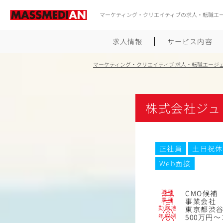
マーケティング・クリエイティブの求人・転職エ
求人情報
サービス内容
マーケティング・クリエイティブ 求人・転職エージ
株式会社ジュ
正社員
土日祝休
Web面接
職種
CMO候補
業種
事業会社
勤務地
東京都渋谷区
年収例
500万円～