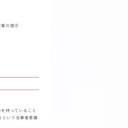
善案の提示
行
心を持っていること
るという当事者意識