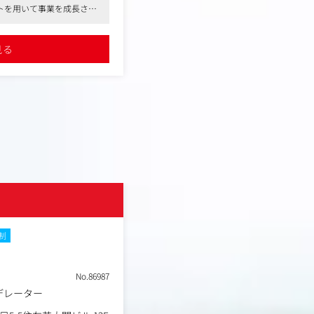
フルエンサーマーケティン
トを用いて事業を成長させ
、一歩先を目指すマーケタ
です
ビジネス戦闘力を上げたい
見る
トし、徐々にドクターのマ
広げていただけます。
hoo、TikTok広告などの運
改善）から、プランニン
ィブ制作ディレクション
ーワード調査。
株式会社サイバー
連携、効果的なプロモーシ
NEW
制
土日祝休み
在宅・リモートワーク
ン
k等の運用計画、フォロワー増
職種
アニメビジネスオープンポ
No.86987
集計・分析。
業種
デジタルエージェンシー
デレーター
勤務地
東京都渋谷区宇田川町４０
年収例
504万円～800万円
・取材対応