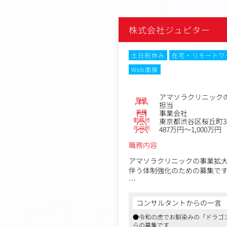
株式会社ジュピター
土日祝休み
在宅・リモートワ
Web面接
アマソラクリニック
職種
担当
業種
事業会社
勤務地
東京都渋谷区桜丘町3-
年収例
487万円～1,000万円
職務内容
アマソラクリニックの事業拡
伴う体制強化のための募集で
現在は各種SNSを中心に集客
WEB広告（運用型広告）の精
コンサルタントからの一言
いと考えています。
●令和の虎でお馴染みの「ドラゴ
「広告運用の基礎知識はある
らの募集です