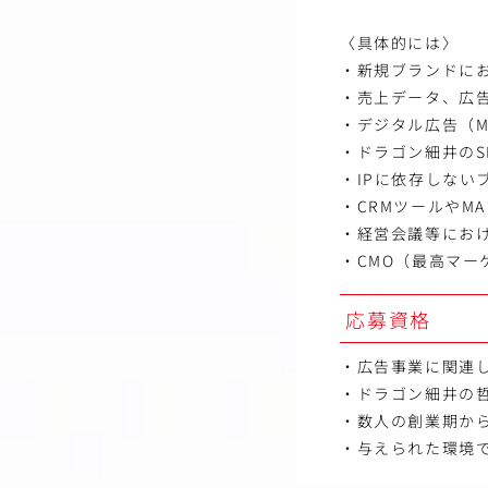
〈具体的には〉
・新規ブランドに
・売上データ、広
・デジタル広告（Me
・ドラゴン細井のS
・IPに依存しな
・CRMツールやM
・経営会議等にお
・CMO（最高マ
応募資格
・広告事業に関連
・ドラゴン細井の
・数人の創業期か
・与えられた環境