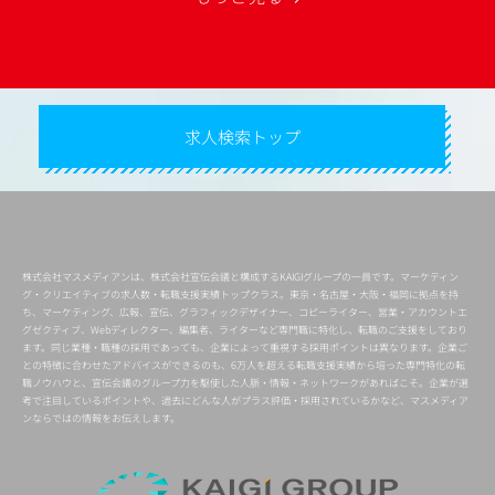
求人検索トップ
株式会社マスメディアンは、株式会社宣伝会議と構成するKAIGIグループの一員です。マーケティン
グ・クリエイティブの求人数・転職支援実績トップクラス。東京・名古屋・大阪・福岡に拠点を持
ち、マーケティング、広報、宣伝、グラフィックデザイナー、コピーライター、営業・アカウントエ
グゼクティブ、Webディレクター、編集者、ライターなど専門職に特化し、転職のご支援をしており
ます。同じ業種・職種の採用であっても、企業によって重視する採用ポイントは異なります。企業ご
との特徴に合わせたアドバイスができるのも、6万人を超える転職支援実績から培った専門特化の転
職ノウハウと、宣伝会議のグループ力を駆使した人脈・情報・ネットワークがあればこそ。企業が選
考で注目しているポイントや、過去にどんな人がプラス評価・採用されているかなど、マスメディア
ンならではの情報をお伝えします。