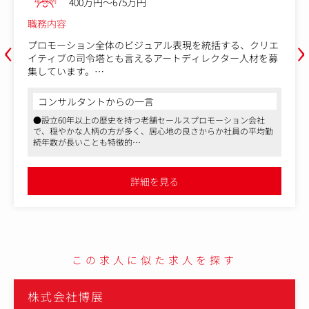
年収例
400万円～675万円
職務内容
‹
›
プロモーション全体のビジュアル表現を統括する、クリエ
イティブの司令塔とも言えるアートディレクター人材を募
集しています。
このポジションでの具体的な仕事内容は以下のとおりで
コンサルタントからの一言
す。
●設立60年以上の歴史を持つ老舗セールスプロモーション会社
で、穏やかな人柄の方が多く、居心地の良さからか社員の平均勤
●クライアントへの訪問、課題ヒアリング、企画書作成、
続年数が長いことも特徴的
プレゼンテーション
●店頭販促をはじめイベント・展示会、話題のポップアップスト
●プロモーション全体のコンセプトやコピー、キービジュ
アなどにまつわるクリエイティブを手掛けていただきます
アルの方向性の設定
●クライアントはコスメ・食品・家電など国内大手メーカーが中
詳細を見る
心で、約9割が既存顧客と中長期的な取引きができています
●化粧品や家電など大手クライアントの販促ツール(POPや
什器など)の制作におけるアートディレクション
●社内外のデザイナーやクリエイターへのディレクション
また営業担当やプランナー、デザイナーなどとのチーム制
での取り組み、ほか案件に応じては自らデザインしキービ
この求人に似た求人を探す
ジュアルの方向性を導き出すこともあります。
ご自身が手掛けたビジュアルが有名ブランドの顔として全
株式会社博展
国のお店に並び、たくさんの人の目に触れる。