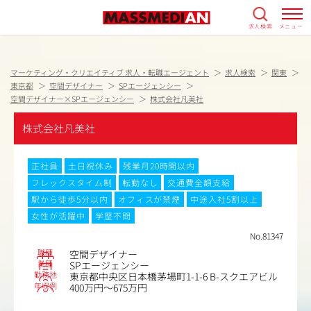
求人検索
メニュー
マーケティング・クリエイティブ 求人・転職エージェント
求人検索
関東
東京都
空間デザイナー
SPエージェンシー
空間デザイナー×SPエージェンシー
株式会社凡美社
株式会社凡美社
正社員
土日祝休み
残業月20時間以内
フレックスタイム制
転勤なし
交通費全額支給
駅から徒歩5分以内
オフィスが禁煙
中途入社5割以上
女性が活躍中
学歴不問
No.81347
職種
空間デザイナー
業種
SPエージェンシー
勤務地
東京都中央区日本橋茅場町1-1-6 B-スクエアビル
年収例
400万円～675万円