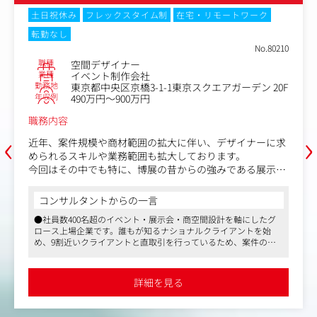
その瞬間、「自分のアイデアが世の中に届いている」と実
土日祝休み
フレックスタイム制
在宅・リモートワーク
感できるのは、他では味わえない大きなやりがいです。
転勤なし
No.80210
営業部やプランナーをはじめとした社内メンバーとも距離
職種
空間デザイナー
が近く、日頃からコミュニケーションが盛んな職場で働い
業種
イベント制作会社
ていただけます。
勤務地
東京都中央区京橋3-1-1東京スクエアガーデン 20F
年収例
490万円～900万円
職務内容
‹
›
近年、案件規模や商材範囲の拡大に伴い、デザイナーに求
められるスキルや業務範囲も拡大しております。
今回はその中でも特に、博展の昔からの強みである展示会
領域におけるクリエイティブを改めて強化し、更なる価値
向上を目指していただきます。
コンサルタントからの一言
●社員数400名超のイベント・展示会・商空間設計を軸にしたグ
【具体的には】
ロース上場企業です。誰もが知るナショナルクライアントを始
展示会・イベント領域の空間デザイナーとして、クライア
め、9割近いクライアントと直取引を行っているため、案件の上
ントとの打ち合わせから、企画立案、プロジェクト管理、
流から関われる案件が多い点が魅力です
納品におけるデザイン分野のデザイン及びディレクション
●残業代は実働分全額支給、フレックスタイム制と働きやすい制
を行っていただきます。
度が導入されています
詳細を見る
●社内の風通しは大変良く、中途で入社した方もその点が魅力的
で転職を決めたと伺っています