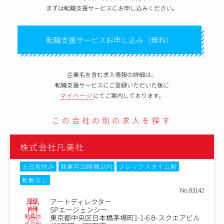
まずは転職支援サービスにお申し込みください。
転職支援サービスお申し込み（無料）
企業名を含む求人情報の詳細は、
転職支援サービスにご登録いただいた後に
マイページ
にてご案内しております。
この会社の別の求人を探す
株式会社凡美社
土日祝休み
残業月20時間以内
フレックスタイム制
転勤なし
No.83142
職種
アートディレクター
業種
SPエージェンシー
勤務地
東京都中央区日本橋茅場町1-1-6 B-スクエアビル