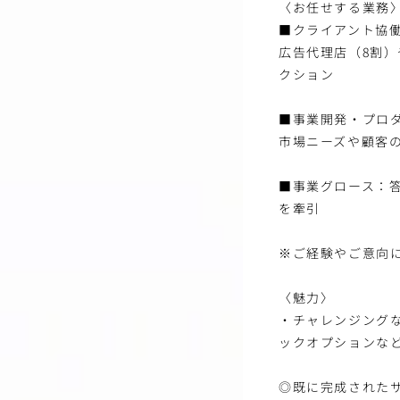
〈お任せする業務
■クライアント協
広告代理店（8割
クション
■事業開発・プロ
市場ニーズや顧客
■事業グロース：
を牽引
※ご経験やご意向
〈魅力〉
・チャレンジング
ックオプションな
◎既に完成された