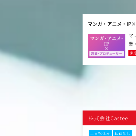
マンガ・アニメ・IP
マ
業
東
e
株式会社Castee
なし
土日祝休み
転勤なし