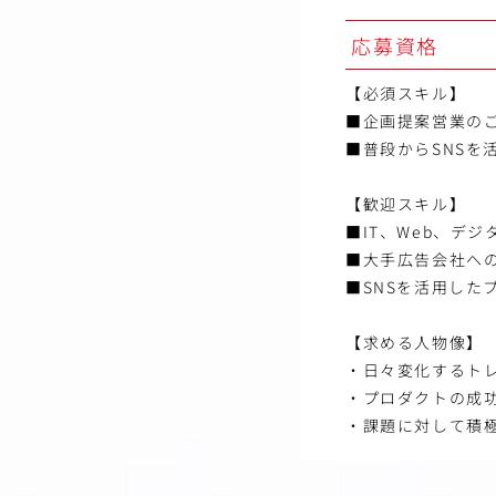
応募資格
【必須スキル】
■企画提案営業の
■普段からSNSを
【歓迎スキル】
■IT、Web、デ
■大手広告会社へ
■SNSを活用した
【求める人物像】
・日々変化するト
・プロダクトの成
・課題に対して積