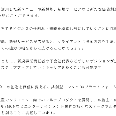
活用した新メニューや新機能、新規サービスなど新たな価値創造
り組むことができます。
、勝てるビジネスの仕組み・組織を模索し形にしていくことに挑
機能、新規サービスが広がると、クライアントに提案内容や手法
しての能力の幅をさらに広げることができます。
とともに、新規事業責任者や子会社代表など新しいポジションが
くステップアップしていくキャリアを築くことも可能です
エイターの創造を価値に変える、共創型エンタメDXプラットフォーム「
位置でクリエイター向けのマルチプロダクトを展開し、広告主・
務所/MCNなどエンターテインメント業界の様々なステークホル
」を創ることに挑戦しています。