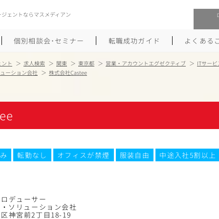
ージェントならマスメディアン
個別相談会･セミナー
転職成功ガイド
よくある
ェント
求人検索
関東
東京都
営業・アカウントエグゼクティブ
ITサー
リューション会社
株式会社Castee
転職活動を始めるにあたり
メーカー・事業会社への転職
履歴書のつくり方
大手広告会社への転職
ee
職務経歴書のつくり方
エグゼクティブ転職
ポートフォリオのつくり方
しゅふクリ･ママクリ転職
み
転勤なし
オフィスが禁煙
服装自由
中途入社5割以上
面接対策
年収アップ転職
未経験から広告業界への転職
Uターン･Iターン転職
プロデューサー
ス・ソリューション会社
区神宮前2丁目18-19