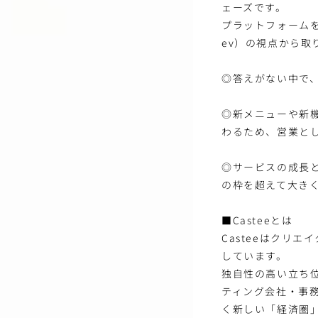
ェーズです。
プラットフォームを
ev）の視点から取
◎答えがない中で
◎新メニューや新
わるため、営業と
◎サービスの成長
の枠を超えて大き
■Casteeとは
Casteeはクリ
しています。
独自性の高い立ち
ティング会社・事
く新しい「経済圏