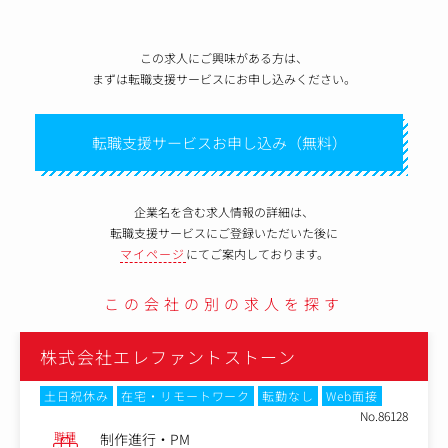
この求人にご興味がある方は、
まずは転職支援サービスにお申し込みください。
転職支援サービスお申し込み（無料）
企業名を含む求人情報の詳細は、
転職支援サービスにご登録いただいた後に
マイページ
にてご案内しております。
この会社の別の求人を探す
式会社エレファントストーン
株式
日祝休み
在宅・リモートワーク
転勤なし
Web面接
土日祝
No.86128
種
職種
制作進行・PM