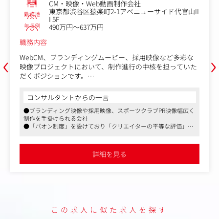
種
業種
CM・映像・Web動画制作会社
東京都渋谷区猿楽町2-1アベニューサイド代官山II
務地
勤務地
I 5F
収例
年収例
490万円～637万円
務内容
職務内
‹
›
ebCM、ブランディングムービー、採用映像など多彩な
同社は
像プロジェクトにおいて、制作進行の中核を担っていた
題解決
くポジションです。
一緒に
にとっ
具体的な業務内容】
の進化
コンサルタントからの一言
コン
スケジュール・進行管理(全体工程の把握と調整)
ブランディング映像や採用映像、スポーツクラブPR映像幅広く
●ブラ
外部スタッフ・協力会社の手配・コーディネート
本ポジ
作を手掛けられる会社
制作を
ロケーション・機材・キャスト手配
を現場
「パオン制度」を設けており「クリエイターの平等な評価」を
●「パ
現場管理・クオリティ管理
きます
現
実現
算管理(請求・精算含む)
「現場
幅広いジャンルの映像制作に携わりたい方におすすめ
●一貫
打ち合わせ設定・進行・議事録管理など
ージし
詳細を見る
かして
この仕事の特徴】
Mは「制作の補助」ではありません。
【具体
ロデューサーやディレクターと対等に話し、プロジェク
●制作
全体を俯瞰しながら能動的に動く、現場の要です。
●撮影
レファントストーンは中規模ならではの裁量の大きさが
●撮影
この求人に似た求人を探す
り、大手のような過度な分業ではなく、プロジェクトを
●オフ