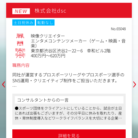
くまるごと見られる環境です。
●編集
れまでに培ったこられたご経験と判断軸がそのままチー
●企画
株式会社dsc
NEW
の財産になります。
も)
土日祝休み
転勤なし
採用背景】
※企画
No.65048
社の制作現場は熱量ある若手メンバーが多い環境です。
ブラッ
職種
映像クリエイター
方で、複数プロジェクトが同時進行する中で、現場全体
エンタメコンテンツメーカー（ゲーム・映画・音
業種
見渡し、リードできる経験豊富なPMが必要となってい
【同社
楽）
す。
●金融
勤務地
東京都渋谷区渋谷2－22－6 幸和ビル2階
年収例
400万円～620万円
自分がいればこの現場はもっとうまく回る」という想い
●新築
ってjoinいただける方は歓迎です。
制作
職務内容
●企業
●商品
‹
›
同社が運営するプロスポーツリーグやプロスポーツ選手の
●企業
SNS運用・クリエイティブ制作をご担当いただきます。
【この
■具体的な業務
●現場
・素材の撮影（写真、動画）
コンサルタントからの一言
企画や
・編集（グラフィック、映像）
●スポーツ団体をクライアントにしていることから、試合が土日
で価値
・キャプション制作
にあれば出張もございますが、その分平日に休みを取れたり、産
現場で
・投稿及びモニタリング
休・育休制度導入などワークライフバランスを大切にする企業で
後まで
・データ分析や企画立案
す
●チー
●社風に体育会の雰囲気はなく、どちらかというと落ち着きがあ
15～
映像を撮影し編集するだけでなく、担当するチームや選手
るIT企業です
詳細を見る
バーと
●スポーツ好きには非常にマッチングする案件です。スポーツ業