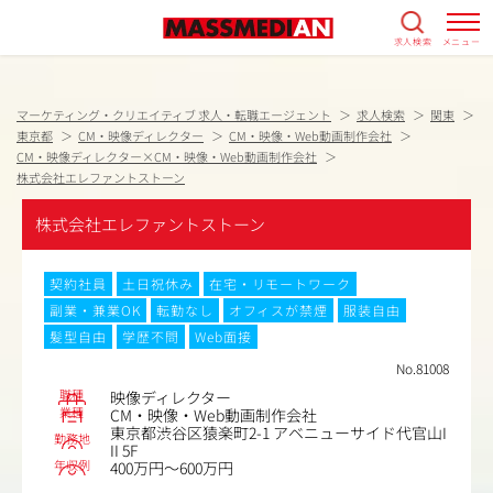
求人検索
メニュー
マーケティング・クリエイティブ 求人・転職エージェント
求人検索
関東
東京都
CM・映像ディレクター
CM・映像・Web動画制作会社
CM・映像ディレクター×CM・映像・Web動画制作会社
株式会社エレファントストーン
株式会社エレファントストーン
契約社員
土日祝休み
在宅・リモートワーク
副業・兼業OK
転勤なし
オフィスが禁煙
服装自由
髪型自由
学歴不問
Web面接
No.81008
職種
映像ディレクター
業種
CM・映像・Web動画制作会社
東京都渋谷区猿楽町2-1 アベニューサイド代官山I
勤務地
II 5F
年収例
400万円～600万円