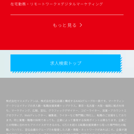
在宅勤務・リモートワーク×デジタルマーケティング
もっと見る
求人検索トップ
株式会社マスメディアンは、株式会社宣伝会議と構成するKAIGIグループの一員です。マーケティン
グ・クリエイティブの求人数・転職支援実績トップクラス。東京・名古屋・大阪・福岡に拠点を持
ち、マーケティング、広報、宣伝、グラフィックデザイナー、コピーライター、営業・アカウントエ
グゼクティブ、Webディレクター、編集者、ライターなど専門職に特化し、転職のご支援をしており
ます。同じ業種・職種の採用であっても、企業によって重視する採用ポイントは異なります。企業ご
との特徴に合わせたアドバイスができるのも、6万人を超える転職支援実績から培った専門特化の転
職ノウハウと、宣伝会議のグループ力を駆使した人脈・情報・ネットワークがあればこそ。企業が選