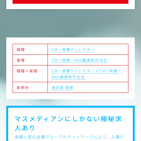
との関係構築が鍵を握るポジションです。「今日は〇〇を
界の未来を一緒につくってくれる方を求めています
個人で
撮影しましょう！」「こんな撮影してみない？」と選手た
クトに
ちと協力しながら業務を進めていただきます。
クオリ
職種
CM・映像ディレクター
業種
CM・映像・Web動画制作会社
職種×業種
CM・映像ディレクター×CM・映像・
Web動画制作会社
勤務地
東京都
関東
マスメディアンにしかない
極秘求
人あり
実績と宣伝会議グループのネットワークにより、人事だ