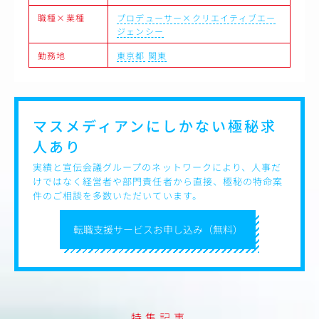
3.組織運営・チームマネジメント
職種×業種
プロデューサー×クリエイティブエー
・インハウスのデザイナー、ライター、動画編集者などの
ジェンシー
育成およびチーム構築・マネジメント
・外部パートナー（制作会社、クリエイター、代理店）の
勤務地
東京都
関東
選定・ディレクションおよび予算管理
・事業部門・コンプライアンス部門とのスムーズな連携・
調整
マスメディアンにしかない
極秘求
人あり
実績と宣伝会議グループのネットワークにより、人事だ
けではなく経営者や部門責任者から直接、極秘の特命案
件のご相談を多数いただいています。
転職支援サービスお申し込み（無料）
特集記事