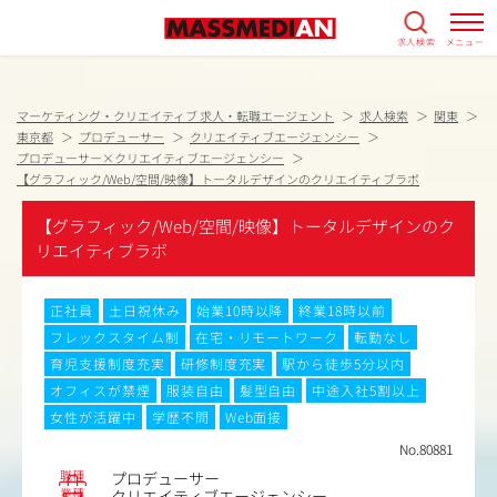
求人検索
メニュー
マーケティング・クリエイティブ 求人・転職エージェント
求人検索
関東
東京都
プロデューサー
クリエイティブエージェンシー
プロデューサー×クリエイティブエージェンシー
【グラフィック/Web/空間/映像】トータルデザインのクリエイティブラボ
【グラフィック/Web/空間/映像】トータルデザインのク
リエイティブラボ
正社員
土日祝休み
始業10時以降
終業18時以前
フレックスタイム制
在宅・リモートワーク
転勤なし
育児支援制度充実
研修制度充実
駅から徒歩5分以内
オフィスが禁煙
服装自由
髪型自由
中途入社5割以上
女性が活躍中
学歴不問
Web面接
No.80881
職種
プロデューサー
業種
クリエイティブエージェンシー