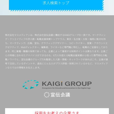
求人検索トップ
株式会社マスメディアンは、株式会社宣伝会議と構成するKAIGIグループの一員です。マーケティン
グ・クリエイティブの求人数・転職支援実績トップクラス。東京・名古屋・大阪・福岡に拠点を持
ち、マーケティング、広報、宣伝、グラフィックデザイナー、コピーライター、営業・アカウントエ
グゼクティブ、Webディレクター、編集者、ライターなど専門職に特化し、転職のご支援をしており
ます。同じ業種・職種の採用であっても、企業によって重視する採用ポイントは異なります。企業ご
との特徴に合わせたアドバイスができるのも、6万人を超える転職支援実績から培った専門特化の転
職ノウハウと、宣伝会議のグループ力を駆使した人脈・情報・ネットワークがあればこそ。企業が選
考で注目しているポイントや、過去にどんな人がプラス評価・採用されているかなど、マスメディア
ンならではの情報をお伝えします。
採用をお考えの企業さま