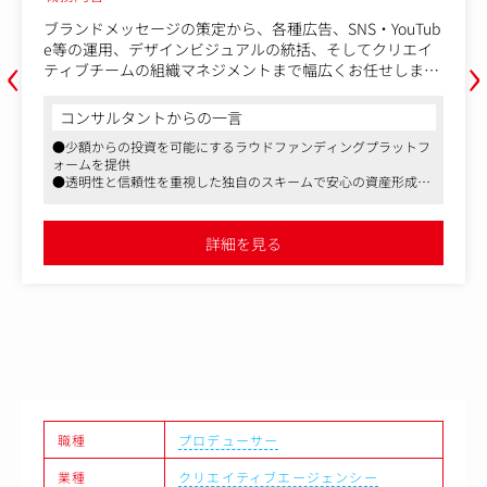
ブランドメッセージの策定から、各種広告、SNS・YouTub
‹
›
e等の運用、デザインビジュアルの統括、そしてクリエイ
ティブチームの組織マネジメントまで幅広くお任せしま
す。金融プロダクトだからこその「誠実さ・信頼感」と、
心を動かす「ワクワク感」を両立させるクリエイティブ全
コンサルタントからの一言
体の表現責任者（統括プロデューサー）としての役割で
●少額からの投資を可能にするラウドファンディングプラットフ
す。
ォームを提供
●透明性と信頼性を重視した独自のスキームで安心の資産形成環
【具体的な業務内容】
境を整備
1.クリエイティブ戦略の立案・統括（表現責任）
●スタートアップならではのスピード感と挑戦的な社風
・ブランド戦略に基づいた全社的なクリエイティブコンセ
詳細を見る
プトの設計
・金融機関としての「信頼性・コンプライアンス」と「親
しみやすさ・エンタメ性」を兼ね備えたビジュアル表現の
監修・クオリティコントロール
2.プロモーション・メディア運用の指揮（広告・マーケテ
ィング）
・Web広告（静止画・動画）のクリエイティブディレクシ
ョンおよび効果検証に基づく改善サイクル構築
・YouTube、X、Instagram等の公式SNS運用におけるコン
テンツ企画・デザイン戦略の立案・指揮
職種
プロデューサー
・ファンの獲得・エンゲージメント向上に向けたマーケテ
業種
クリエイティブエージェンシー
ィング視点での施策推進