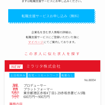
まずは転職支援サービスにお申し込みください。
転職支援サービスお申し込み（無料）
企業名を含む求人情報の詳細は、
転職支援サービスにご登録いただいた後に
マイページ
にてご案内しております。
この求人に似た求人を探す
ミラリタ株式会社
NEW
土日祝休み
在宅・リモートワーク
転勤なし
No.86954
職種
プロデューサー
業種
プラットフォーマー
勤務地
東京都港区赤坂4丁目1-29赤坂赤菱ビル5階
年収例
600万円～900万円
職務内容