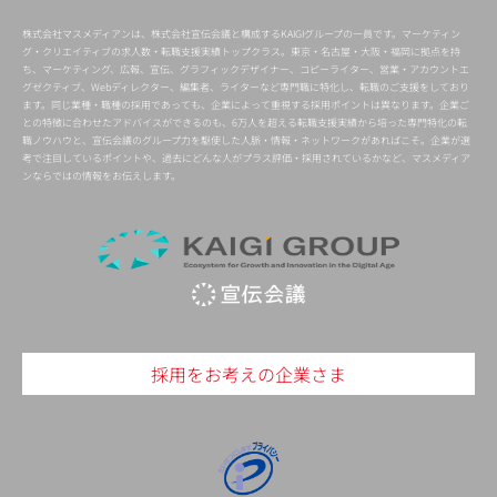
株式会社マスメディアンは、株式会社宣伝会議と構成するKAIGIグループの一員です。マーケティン
グ・クリエイティブの求人数・転職支援実績トップクラス。東京・名古屋・大阪・福岡に拠点を持
ち、マーケティング、広報、宣伝、グラフィックデザイナー、コピーライター、営業・アカウントエ
グゼクティブ、Webディレクター、編集者、ライターなど専門職に特化し、転職のご支援をしており
ます。同じ業種・職種の採用であっても、企業によって重視する採用ポイントは異なります。企業ご
との特徴に合わせたアドバイスができるのも、6万人を超える転職支援実績から培った専門特化の転
職ノウハウと、宣伝会議のグループ力を駆使した人脈・情報・ネットワークがあればこそ。企業が選
考で注目しているポイントや、過去にどんな人がプラス評価・採用されているかなど、マスメディア
ンならではの情報をお伝えします。
採用をお考えの企業さま