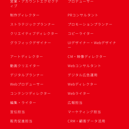
営業・アカウントエグゼクテ
プロデューサー
ィブ
制作ディレクター
PRコンサルタント
ストラテジックプランナー
プロモーションプランナー
クリエイティブディレクター
コピーライター
グラフィックデザイナー
UIデザイナー・Webデザイナ
ー
アートディレクター
CM・映像ディレクター
動画クリエイター
Webコンサルタント
デジタルプランナー
デジタル広告運用
Webプロデューサー
Webディレクター
コンテンツディレクター
Webライター
編集・ライター
広報担当
宣伝担当
マーケティング担当
販売促進担当
CRM・顧客データ活用