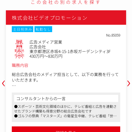
この会社の別の求人を探す
株式会社ビデオプロモーション
土日祝休み
転勤なし
No.85059
職種
広告メディア営業
業種
広告会社
勤務地
東京都港区赤坂4-15-1赤坂ガーデンシティ3F
年収例
430万円～830万円
職務内容
‹
›
総合広告会社のメディア担当として、以下の業務を行って
いただきます。
１．広告枠の調整と購入
テレビやラジオの広告枠（時間帯や番組内のCM枠など）
コンサルタントからの一言
を確保するのが、基本的な役割です。
●スポーツ・芸術文化領域のほかに、テレビ番組と広告を連動さ
例えば、ゴールデンタイムの人気番組のCM枠を押さえた
せたブランド構築も得意分野の総合広告会社です
い場合、メディアとの交渉や調整が必要になります。
●ゴルフの祭典「マスターズ」の衛星生中継、テレビ番組「世界
また、クライアントの予算や広告戦略に基づいて、どの枠
遺産」「新美の巨人たち」「食彩の王国」、文化イベントでは
が適切かを提案することも求められます。
「ウィーンフィルハーモニー管弦楽団日本公演」などの企画・プ
ロデュースを行っています