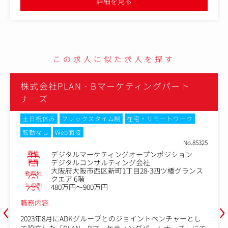
詳細を見る
●平均勤続年数は12年、離職率は平均を大きく下回り、また繁忙
２．スケジュール管理と進行確認
期を除き、通常時は19～20時に帰宅する就業環境のため、長く就
確保した広告枠に対して、クライアントの広告が適切に放
業できる環境があります
送されるようにスケジュールを管理します。放送内容やタ
イミング、映像や音声の品質確認など、細かなチェックを
行い、ミスがないよう進行をサポートします。
この求人に似た求人を探す
３．メディアとの交渉・関係構築
テレビ局やラジオ局との良好な関係を築くことも重要なポ
イントです。
株式会社PLAN‐Bマーケティングパート
例えば、特定の番組枠を優先して確保したい場合や、追加
ナーズ
枠の提案を受ける際には、日頃の信頼関係が大きく影響し
ます。
土日祝休み
フレックスタイム制
在宅・リモートワーク
４．トラブル対応
転勤なし
Web面接
万が一、広告が予定通り放送されなかったり、内容に問題
No.85325
があった場合には、迅速に原因を究明し、対応策を講じま
職種
デジタルマーケティングオープンポジション
す。このような場面では、冷静さと迅速な判断力が求めら
業種
デジタルコンサルティング会社
大阪府大阪市西区新町1丁目28-3四ツ橋グランス
れます。
勤務地
クエア 6階
年収例
480万円～900万円
★この仕事の魅力★
‹
›
以下のようなやりがいがあります。
職務内容
2023年8月にADKグループとのジョイントベンチャーとし
１．影響力の大きさ
て設立した「PLAN‐Bマーケティングパートナーズ」にて