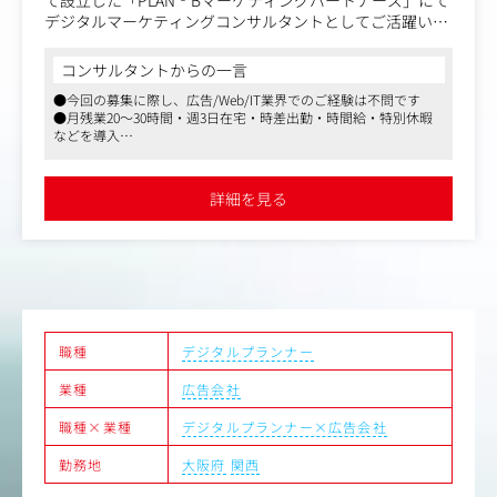
自分が手がけた広告が、全国放送や地域放送を通して多く
デジタルマーケティングコンサルタントとしてご活躍いた
の人に届くという点で、大きな達成感を得られます。特
だきます。
に、クライアントの期待に応え、その広告が成功した場合
には、非常に大きな喜びを感じるでしょう。
コンサルタントからの一言
PLAN‐Bが持つSEOやインターネット広告のノウハウとAD
●今回の募集に際し、広告/Web/IT業界でのご経験は不問です
Kの総合広告会社としての実績を活用し、広告・SNSマー
２．戦略的な思考が求められる
●月残業20～30時間・週3日在宅・時差出勤・時間給・特別休暇
ケティング・SEO/LLMO・クリエイティブ・データ分析/構
広告枠を選定する際には、ただ枠を購入するだけでなく、
などを導入
築などをお客様の課題に合わせて適切に組み合わせてご支
「この時間帯にこの広告を流すことで、どれだけの効果が
●ADKとの協業、幅広い課題解決能力を有する企業です
援いたします。
得られるか？」といった戦略的な視点が必要です。
データ分析や視聴者動向を考慮しながら提案を行う仕事
詳細を見る
（具体的な業務内容）
は、非常にチャレンジングで知的な刺激があります。
オープンポジションとなりますので、選考を通していずれ
のポジションが最適かをすり合わせます。
３．幅広い人脈が築ける
※広告/Web/IT業界未経験の方もぜひご応募ください
テレビ局やラジオ局の担当者、クライアント、社内の営業
やクリエイティブチームなど、多くの人々と関わるため、
アカウントプランナー：対クライアントにおけるフロント
自然と広い人脈が築かれます。コミュニケーションスキル
を担う業務
を磨く場面も多く、成長を実感しやすい仕事です。
職種
デジタルプランナー
広告運用コンサルタント：対クライアントにおける広告の
戦略立案から運用までを担う業務
業種
広告会社
SEO/LLMOコンサルタント：対クライアントにおけるSEO/
LLMOの戦略立案から運用までを担う業務
職種×業種
デジタルプランナー×広告会社
AI×新規事業企画：対社内においてAI×マーケティングの
新たなソリューションを立案し、企画から立ち上げまでを
勤務地
大阪府
関西
担う業務