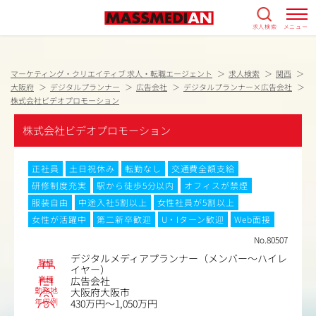
求人検索
メニュー
マーケティング・クリエイティブ 求人・転職エージェント
求人検索
関西
大阪府
デジタルプランナー
広告会社
デジタルプランナー×広告会社
株式会社ビデオプロモーション
株式会社ビデオプロモーション
正社員
土日祝休み
転勤なし
交通費全額支給
研修制度充実
駅から徒歩5分以内
オフィスが禁煙
服装自由
中途入社5割以上
女性社員が5割以上
女性が活躍中
第二新卒歓迎
U・Iターン歓迎
Web面接
No.80507
デジタルメディアプランナー（メンバー～ハイレ
職種
イヤー）
業種
広告会社
勤務地
大阪府大阪市
年収例
430万円～1,050万円