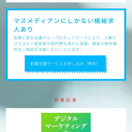
（ポジションの魅力）
・組織カルチャーとして大前提としている顧客志向で、お
客様に対する本質的な課題解決が可能
マスメディアンにしかない
極秘求
・広告/SEO/制作/インフルエンサーマーケティングなど幅
人あり
広いケイパビリティを保持
・オンライン×オフラインの領域を統合したマーケティン
実績と宣伝会議グループのネットワークにより、人事だ
グ施策の立案 / 実施
けではなく経営者や部門責任者から直接、極秘の特命案
・認知~獲得まで、フルファネルでのデジタルマーケティ
件のご相談を多数いただいています。
ングを網羅
・ナショナルクライアントとの規模の大きな取り組みへの
転職支援サービスお申し込み（無料）
寄与
・ADKホールディングスの資産、ケイパビリティ、ノウハ
ウの活用も可能
・ミドルベンチャーフェーズにおいて、自らの手で事業と
組織を作っていくことができる機会並びに手触り感
特集記事