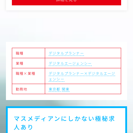
ル提示、価格交渉、見積/請求書作成等。
・プレゼン・交渉：顧客要望に対してWeb会議や訪問によ
る、同社サービスの提案やスケジュール説明等。
・同社サービスの拡販：既存のお客様に対し、ＨＰにおけ
るWEB作成、翻訳、BPO業務等の提案。
・新規営業：取引の無い投資信託会社へのセールス活動。
【カスタマーサポート】
・原稿作成：投資信託の決算期に合わせた報告書等の原稿
作成。基本はメール、電話でのやり取りが中心。お客様か
らのデータ作成依頼を正確に理解し、制作部門へ原稿手配
職種
デジタルプランナー
を行う。
業種
デジタルエージェンシー
・進行管理：社内外の制作部門と連携し、スケジュールや
タスクの進捗を管理。急な増刷対応や納期調整も顧客の信
職種×業種
デジタルプランナー×デジタルエージ
頼に繋がります。
ェンシー
・校正・検品：作成したデータが正しいか確認を行う。デ
ジタル校正ツールを補助ツールとしても活用。最終成果物
勤務地
東京都
関東
の緻密なチェック。
マスメディアンにしかない
極秘求
人あり