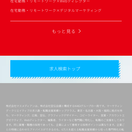
在宅勤務・リモートワーク×Webディレクター
在宅勤務・リモートワーク×デジタルマーケティング
もっと見る
求人検索トップ
株式会社マスメディアンは、株式会社宣伝会議と構成するKAIGIグループの一員です。マーケティン
グ・クリエイティブの求人数・転職支援実績トップクラス。東京・名古屋・大阪・福岡に拠点を持
ち、マーケティング、広報、宣伝、グラフィックデザイナー、コピーライター、営業・アカウントエ
グゼクティブ、Webディレクター、編集者、ライターなど専門職に特化し、転職のご支援をしており
ます。同じ業種・職種の採用であっても、企業によって重視する採用ポイントは異なります。企業ご
との特徴に合わせたアドバイスができるのも、6万人を超える転職支援実績から培った専門特化の転