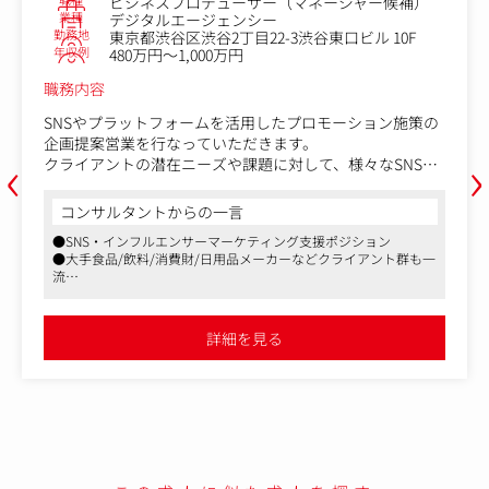
ビジネスプロデューサー（マネージャー候補）
業種
デジタルエージェンシー
勤務地
東京都渋谷区渋谷2丁目22-3渋谷東口ビル 10F
年収例
480万円～1,000万円
職務内容
SNSやプラットフォームを活用したプロモーション施策の
企画提案営業を行なっていただきます。
‹
›
クライアントの潜在ニーズや課題に対して、様々なSNS・
プラットフォームを活用したPR施策の企画提案／マーケテ
ィング施策の企画～運用を一貫して担当します。
コンサルタントからの一言
さらに、マネージャーとしてチームメンバーのマネジメン
●SNS・インフルエンサーマーケティング支援ポジション
トや顧客販路拡大、チーム目標達成のための戦略立案等も
●大手食品/飲料/消費財/日用品メーカーなどクライアント群も一
お任せいたします。
流
●日本最大級のインフルエンサーネットワークを保有
業務内容：
・大手広告代理店やナショナルクライアントを中心とした
詳細を見る
販路開拓
・インフルエンサーを起用した動画／SNS広告の企画・立
案・営業
・営業組織における戦略立案と実行
・メンバーマネジメントや育成等の組織運営等
業務内容（変更の範囲）：会社の定める業務