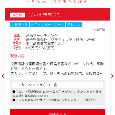
この求人に似た求人を探す
宝印刷株式会社
NEW
土日祝休み
在宅・リモートワーク
転勤なし
No.86786
職種
Webマーケティング
業種
総合制作会社（グラフィック・映像・Web）
勤務地
東京都豊島区高田3-28-8
年収例
450万円～550万円
職務内容
投資信託の運用報告書や目論見書などのデータ作成、印刷
‹
›
を請け負うお仕事です。
アカウント営業として、担当先への顧客対応、拡販営業、
社内外とのスケジュールやタスク管理など原稿作成から校
正、納期管理までを一貫してコントロールする業務です。
コンサルタントからの一言
あなたの品質管理が、お客様からの信頼となり受注に直結
●日本の上場企業の約60％と取り引きがあり、高いシェアと確か
する、非常に貢献度の高いポジションです。
な実績を兼ね備えています
●デジタル資料やIRサイトの制作にも力を入れている状況で、映
具体的には
像制作の引き合いも強くなってきています
【営業】
●親会社が東部プライム上場、残業代別途全額支給、所定労働時
・顧客対応：受注品目、同社サービスの拡販。スケジュー
間7時間15分と働きやすく安定した環境です
詳細を見る