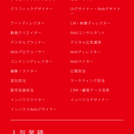
グラフィックデザイナー
UIデザイナー・Webデザイナ
ー
アートディレクター
CM・映像ディレクター
動画クリエイター
Webコンサルタント
デジタルプランナー
デジタル広告運用
Webプロデューサー
Webディレクター
コンテンツディレクター
Webライター
編集・ライター
広報担当
宣伝担当
マーケティング担当
販売促進担当
CRM・顧客データ活用
インハウスライター
インハウスデザイナー
インハウスWebデザイナー
人気業種