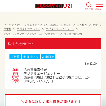
求人検索
メニュー
マーケティング・クリエイティブ 求人・転職エージェント
求人検索
関東
東京都
デジタルプランナー
デジタルエージェンシー
デジタルプランナー×デジタルエージェンシー
株式会社BitStar
株式会社BitStar
正社員
土日祝休み
Web面接
No.80190
職種
広告事業責任者
業種
デジタルエージェンシー
勤務地
東京都渋谷区渋谷2丁目22-3渋谷東口ビル 10F
年収例
800万円～1,500万円
＼さらに詳しい求人情報が聞けます！／