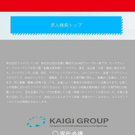
求人検索トップ
株式会社マスメディアンは、株式会社宣伝会議と構成するKAIGIグループの一員です。マーケティン
グ・クリエイティブの求人数・転職支援実績トップクラス。東京・名古屋・大阪・福岡に拠点を持
ち、マーケティング、広報、宣伝、グラフィックデザイナー、コピーライター、営業・アカウントエ
グゼクティブ、Webディレクター、編集者、ライターなど専門職に特化し、転職のご支援をしており
ます。同じ業種・職種の採用であっても、企業によって重視する採用ポイントは異なります。企業ご
との特徴に合わせたアドバイスができるのも、6万人を超える転職支援実績から培った専門特化の転
職ノウハウと、宣伝会議のグループ力を駆使した人脈・情報・ネットワークがあればこそ。企業が選
考で注目しているポイントや、過去にどんな人がプラス評価・採用されているかなど、マスメディア
ンならではの情報をお伝えします。