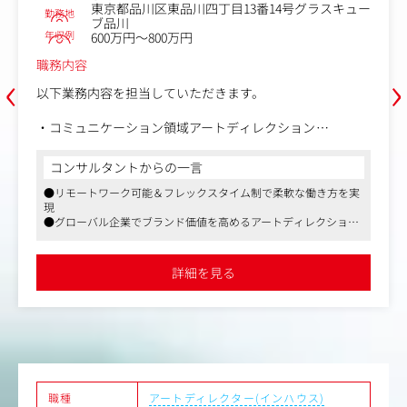
スキュー
年収例
600万円～800万円
並行して担当する作品は3～5本程度。
また、毎週連載のためそれぞれの工程の進捗具合を把握し
職務内容
た上で、進捗を確認していきましょう。
休載が生まれないように、ストックを作っていくことが大
‹
›
全社および各事業部におけるコミュニケーションデザ
切です。
（BX：ブランドエクスペリエンス領域）のアートディ
業務は能力に応じてお任せします。
ションをお任せします。
事業部から上がってくる抽象的なオーダーを、背景に
〈入社後の流れ〉
課題解決に直結するクリエイティブ要件へと翻訳し、
コンサルタントからの一言
画、
未経験の方は先輩社員について業務を覚えていきます。
したブランド品質を担保するハブ（一次窓口・一次監
●約50万件超のキャリアデータ、特に他社ではなかなかない「2
最初は先輩社員の持っている担当案件のいくつかを引き継
となっていただきます。
横断
代のファーストパーティデータ」を数多く保有。東証グロース
ぐところからスタートし、半年～1年後に自身の担当案件
これまではマネージャー兼務にて案件に関する監修、
方を実
場上場、創業約10年で業界トップクラスの成長企業です
を立ち上げていくスピード感を想定しています。
をしていましたが、事業拡大に伴うアウトプット増に
●アートディレクターとして、会社のカルチャーや事業背景を
ション
うる組織的なアートディレクション体制へと進化させ
よりも深く理解し、一貫した「ワンキャリアらしさ」を社内外
シス
め、その一翼を担う中核メンバーとしてジョインして
伝播・浸透させていくポジションです
詳細を見る
●フレックスタイム制導入。「くるみん認定」取得など働きや
だきます。
ァー、
い環境です
＜具体的な業務内容＞
インリ
・事業部・コーポレートの案件相談に関する窓口業務
・全社クリエイティブのクオリティ管理および進行管
（フィードバックとクオリティ担保）
- 社内デザイナーの制作アートディレクション
- 外部ベンダーとの制作アートディレクション
職種
アートディレクター(インハウス)