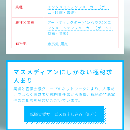
＜具体の制作例＞
業種
エンタメコンテンツメーカー（ゲー
採用広報、社内エンゲージメント施策関連、ToB/ToC
ム・映画・音楽）
ケティング関連（展示会、ノベルティ）、全社プロジ
トイベントなど、多岐にわたる定常・特殊案件の品質
職種×業種
アートディレクター(インハウス)×エ
ック、ディレクション
ンタメコンテンツメーカー（ゲーム・
映画・音楽）
・確立されたデザインシステムや型に基づき、外部ベ
ーが行うバナーやスライド等の量産・展開スピードの
勤務地
東京都
関東
・ブランドガイドラインの運用・審査会の実施サポー
・デザインチームメンバーマネジメント業務
マスメディアンにしかない
極秘求
人あり
実績と宣伝会議グループのネットワークにより、人事だ
けではなく経営者や部門責任者から直接、極秘の特命案
件のご相談を多数いただいています。
転職支援サービスお申し込み（無料）