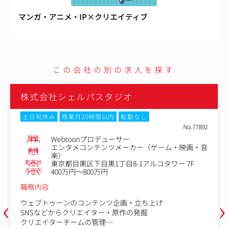
マンガ・アニメ・IP×クリエイティブ
この会社の別の求人を探す
株式会社シェルパスタジオ
土日祝休み
残業月20時間以内
転勤なし
No.84754
職種
漫画編集
エンタメコンテンツメーカー（ゲーム・映画・音
業種
楽）
勤務地
東京都目黒区下目黒1丁目8-1アルコタワー 7F
年収例
400万円～800万円
職務内容
‹
›
◇ウェブトゥーンのコンテンツ企画・立ち上げ
◇SNSなどからクリエイター・原作の発掘
◇クリエイターチームの管理