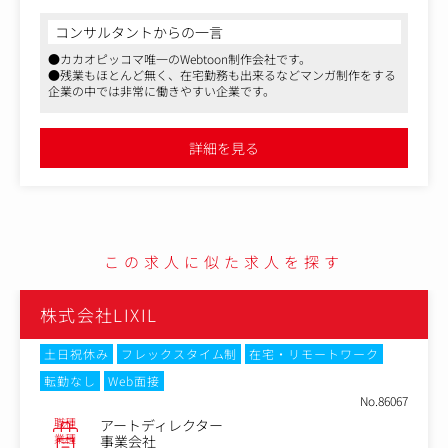
◇制作進行管理・予算管理
コンサルタントからの一言
＜具体的な仕事内容＞
●未経験から漫画編集に挑戦できる求人です
￣￣￣￣￣￣￣￣￣￣￣￣￣￣￣￣￣
●カカオピッコマ唯一のWebtoon制作会社で、ご自身の担当案件
▼ウェブトゥーンのコンテンツ企画・立ち上げ
はカカオピッコマにローンチされるため、多くの方に見ていただ
市場調査を元に、企画、立案を行います。
くことが可能です
また、社内のビッグデータも活用し、『面白い×ヒット』
●残業もほとんど無く、在宅勤務も出来るなどマンガ制作をする
な作品を生み出します！
企業の中では非常に働きやすい企業です
詳細を見る
▼SNSなどからクリエイター・原作の発掘
面白い！と思った原作や、作品を生み出すために必要なク
リエイターの発掘、およびリクルーティングをお任せしま
す。
この求人に似た求人を探す
▼クリエイターチームの管理
シナリオライター、作画、着彩・CGなど各クリエイターと
の連携を行います。
株式会社ワンキャリア
Webtoonにおけるネームは、設計図のような役割を果たし
ます。
ク
土日祝休み
フレックスタイム制
転勤なし
スマホでの読みやすさを重視し、余白の間隔などの細部に
No.8
わたって具体的な指示を行います。
職種
アートディレクター（BX領域）
o.86067
業種
事業会社
▼制作進行管理・予算管理
東京都渋谷区桜丘町20-1 渋谷インフォスタ
勤務地
スケジュール、品質、予算などの管理を行ないます。
16F