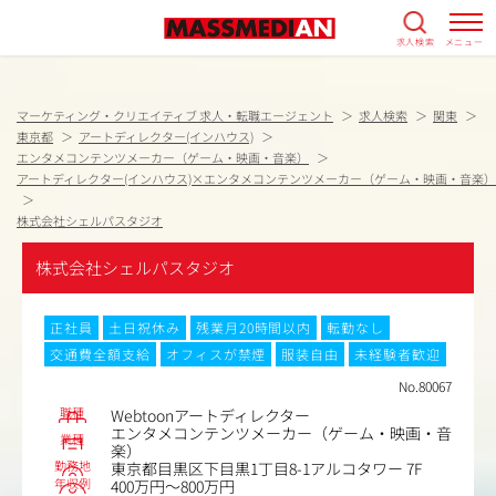
求人検索
メニュー
マーケティング・クリエイティブ 求人・転職エージェント
求人検索
関東
東京都
アートディレクター(インハウス)
エンタメコンテンツメーカー（ゲーム・映画・音楽）
アートディレクター(インハウス)×エンタメコンテンツメーカー（ゲーム・映画・音楽）
株式会社シェルパスタジオ
株式会社シェルパスタジオ
正社員
土日祝休み
残業月20時間以内
転勤なし
交通費全額支給
オフィスが禁煙
服装自由
未経験者歓迎
No.80067
職種
Webtoonアートディレクター
エンタメコンテンツメーカー（ゲーム・映画・音
業種
楽）
勤務地
東京都目黒区下目黒1丁目8-1アルコタワー 7F
年収例
400万円～800万円