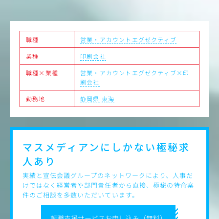
題解決に向けたチームを編成。
→メンバーの選定や手配。スケジュールの調整など。
☆課題を解決するための具体的なプロモーションについて
チームで打ち合わせ（＝ブレスト）実施。
職種
営業・アカウントエグゼクティブ
→使用する媒体や表現はじめアイデア出しへの参加。
業種
印刷会社
☆ブレストによって出されたアイデアの実現に向けた進行
職種×業種
営業・アカウントエグゼクティブ×印
管理。
刷会社
→デザインやコピー、企画書の仕上がりチェックや修正指
示・各種手配など。
勤務地
静岡県
東海
各拠点や担当するエリアなどによって、既存クライアント
への提案と新規開拓がございます。まずは先輩スタッフに
同行しながら、業務内容を覚えていただきます。
取引先の業種・業態も流通、教育、鉄道、自動車、建設、
マスメディアンにしかない
極秘求
行政機関、ホテル・旅館、観光レジャー施設など多岐に渡
人あり
ります。
実績と宣伝会議グループのネットワークにより、人事だ
けではなく経営者や部門責任者から直接、極秘の特命案
件のご相談を多数いただいています。
転職支援サービスお申し込み（無料）