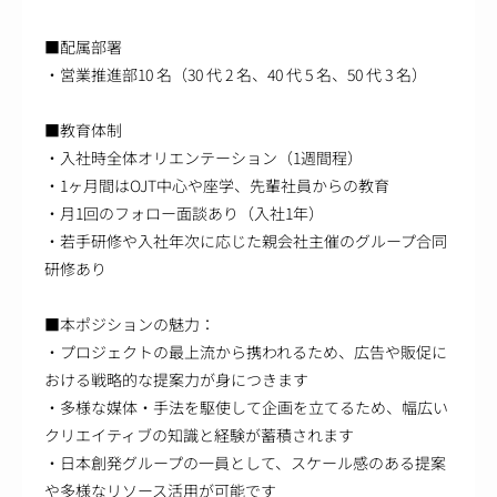
■配属部署
・営業推進部10 名（30 代 2 名、40 代 5 名、50 代 3 名）
■教育体制
・入社時全体オリエンテーション（1週間程）
・1ヶ月間はOJT中心や座学、先輩社員からの教育
・月1回のフォロー面談あり（入社1年）
・若手研修や入社年次に応じた親会社主催のグループ合同
研修あり
■本ポジションの魅力：
・プロジェクトの最上流から携われるため、広告や販促に
おける戦略的な提案力が身につきます
・多様な媒体・手法を駆使して企画を立てるため、幅広い
クリエイティブの知識と経験が蓄積されます
・日本創発グループの一員として、スケール感のある提案
や多様なリソース活用が可能です