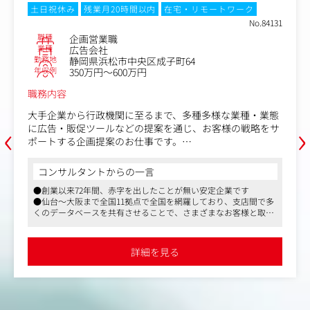
土日祝休み
残業月20時間以内
在宅・リモートワーク
No.84131
職種
企画営業職
業種
広告会社
勤務地
静岡県浜松市中央区成子町64
年収例
350万円～600万円
職務内容
大手企業から行政機関に至るまで、多種多様な業種・業態
‹
›
に広告・販促ツールなどの提案を通じ、お客様の戦略をサ
ポートする企画提案のお仕事です。
クライアントが求める課題解決のためのアイデアを、プロ
コンサルタントからの一言
デューサー・プランナー・デザイナーが一体となって考
●創業以来72年間、赤字を出したことが無い安定企業です
え、テレビ・ラジオ・新聞・雑誌・WEB・イベントなど各
●仙台～大阪まで全国11拠点で全国を網羅しており、支店間で多
媒体をツールにして世の中に発信していきます。
くのデータベースを共有させることで、さまざまなお客様と取り
引きすることができます
基本的な仕事の流れは、
●月の平均残業時間が20時間とエージェンシーの中では残業時間
☆クライアントの要望や課題をヒアリング。
が少なく、労務管理をきっちりされております
詳細を見る
→クライアント先への訪問やオリエンテーションへの参
加。
☆社内（案件によっては社外）のクリエイターを交え、課