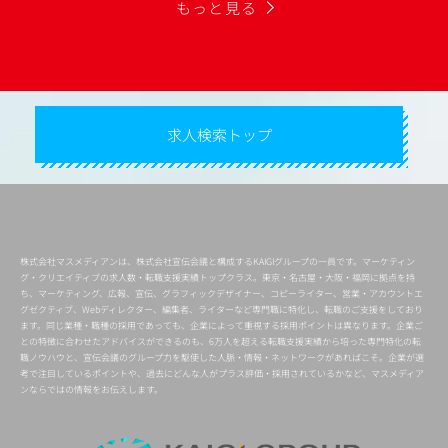
もっと見る
求人検索トップ
株式会社マスメディアンは、株式会社宣伝会議と構成するKAIGIグループの一員です。マーケティン
グ・クリエイティブの求人数・転職支援実績トップクラス。東京・名古屋・大阪・福岡に拠点を持
ち、マーケティング、広報、宣伝、グラフィックデザイナー、コピーライター、営業・アカウントエ
グゼクティブ、Webディレクター、編集者、ライターなど専門職に特化し、転職のご支援をしており
ます。同じ業種・職種の採用であっても、企業によって重視する採用ポイントは異なります。企業ご
との特徴に合わせたアドバイスができるのも、6万人を超える転職支援実績から培った専門特化の転
職ノウハウと、宣伝会議のグループ力を駆使した人脈・情報・ネットワークがあればこそ。企業が選
考で注目しているポイントや、過去にどんな人がプラス評価・採用されているかなど、マスメディア
ンならではの情報をお伝えします。