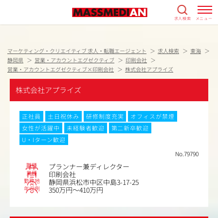
求人検索
メニュー
マーケティング・クリエイティブ 求人・転職エージェント
求人検索
東海
静岡県
営業・アカウントエグゼクティブ
印刷会社
営業・アカウントエグゼクティブ×印刷会社
株式会社アプライズ
株式会社アプライズ
正社員
土日祝休み
研修制度充実
オフィスが禁煙
女性が活躍中
未経験者歓迎
第二新卒歓迎
U・Iターン歓迎
No.79790
職種
プランナー兼ディレクター
業種
印刷会社
勤務地
静岡県浜松市中区中島3-17-25
年収例
350万円～410万円