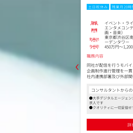
月20時間以内
転勤なし
土日祝休み
残業月20
No.83698
職種
レーター／キャラクター原画
イベント・ラ
コンテンツメーカー（ゲーム・映
エンタメコン
業種
）
画・音楽）
谷区南平台町16-17住友不動産渋谷ガ
東京都渋谷区南
勤務地
ワー
ーデンタワー
年収例
1,200万円
450万円～1,20
職務内容
‹
ストレーター、デザイナーと連携し
同社が配信を行うモバイ
のゲーム内に登場するキャラクターの設
企画制作進行管理を一貫
成いただきます。
社内連携部署及び外部関
だき、本番に向けた進行
からの一言
コンサルタントからの
＜具体的な業務内容＞
ジェンシーグループのゲーム会社のイラ
●大手デジタルエージェン
●ライブ企画、制作、ブ
す
求人です
●ライブ・イベント予算
妥協せず、明確なビジョンを持ったメン
●クオリティに一切妥協せ
●取引先や開催会場など
す
バーが集まっています
●スケジュール、予算の
の福利厚生が整っています、給与水準も
●大手企業ならではの福利
●配信番組や動画施策の
が多数導入されています
高くユニークな制度が多数
詳細を見る
詳
●イベント企画、制作 