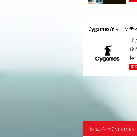
Cygamesがマー
「
数
極
東
mes
株式会社Cygames