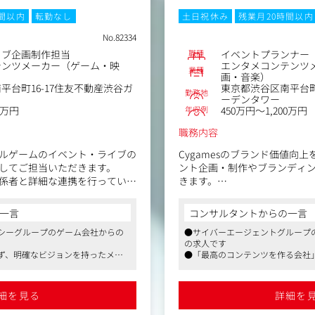
時間以内
転勤なし
土日祝休み
残業月20時間以内
No.82334
職種
イブ企画制作担当
イベントプランナー
テンツメーカー（ゲーム・映
エンタメコンテンツ
業種
画・音楽）
平台町16-17住友不動産渋谷ガ
東京都渋谷区南平台町
勤務地
ーデンタワー
年収例
0万円
450万円～1,200万円
職務内容
ルゲームのイベント・ライブの
Cygamesのブランド価値向
してご担当いただきます。
ント企画・制作やブランディ
係者と詳細な連携を行っていた
きます。
管理を行っていただきます。
社内外の関係者と連携しなが
一言
コンサルタントからの一言
営までを一貫して推進し、ス
シーグループのゲーム会社からの
●サイバーエージェントグループのゲ
ッキング
を行います。
の求人です
の策定、管理、現場進行
リアルイベント、ポップアッ
ず、明確なビジョンを持ったメン
●「最高のコンテンツを作る会社
の選定や契約交渉
ジェクトを通じて、ブランドや
り、クオリティに一切妥協せず、
管理
ンとの接点を広げていくポジ
厚生が整っています、給与水準も
ンバーが集まっています
企画実施
導入されています
●大手企業ならではの福利厚生が
細を見る
詳細を
高くユニークな制度が多数導入さ
など
〈具体的な業務内容〉
●イベントやプロモーション