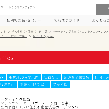
ージェントならマスメディアン
個別相談会･セミナー
転職成功ガイド
よくある
ェント
求人検索
関東
東京都
マーケティング担当
エンタメコンテンツメ
（ゲーム・映画・音楽）
株式会社Cygames
転職活動を始めるにあたり
メーカー・事業会社への転職
履歴書のつくり方
大手広告会社への転職
mes
職務経歴書のつくり方
エグゼクティブ転職
ポートフォリオのつくり方
しゅふクリ･ママクリ転職
み
残業月20時間以内
転勤なし
交通費全額支給
社宅・
服装自由
中途入社5割以上
学歴不問
面接対策
年収アップ転職
未経験から広告業界への転職
Uターン･Iターン転職
マーケティング担当
コンテンツメーカー（ゲーム・映画・音楽）
区南平台町16-17住友不動産渋谷ガーデンタワー