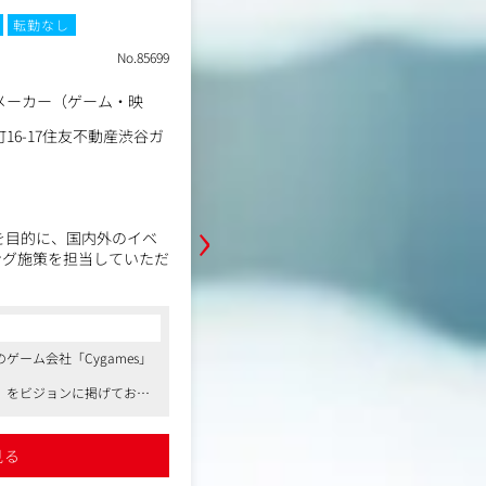
転勤なし
土日祝休み
残業月20時間以内
転
No.85699
職種
営業／漫画事業部
メーカー（ゲーム・映
エンタメコンテンツメーカ
業種
画・音楽）
16-17住友不動産渋谷ガ
東京都渋谷区南平台町16-
勤務地
ーデンタワー
年収例
400万円～1,000万円
職務内容
›
上を目的に、国内外のイベ
Cygames発マンガアプリ「サイコ
ング施策を担当していただ
子書籍化に関する営業企画立案業務
す。
ら、企画立案から制作・運
〈具体的な業務内容〉
コンサルタントからの一言
ケジュール管理や進行調整
●販売会社との折衝
ーム会社「Cygames」
●大手デジタルエージェンシーグループ
●書店または電子書籍ストアへの営
事業部の営業求人です
プ、展示会など多様なプロ
●宣伝・販促企画の提案
」をビジョンに掲げてお
●クオリティに一切妥協せず、明確なビ
IPの魅力を発信し、ファ
●市場調査
明確なビジョンを持ったメ
バーが集まっています
ションです。
●在庫管理 など
●大手企業ならではの福利厚生が整って
整っています、給与水準も
高くユニークな制度が多数導入されてい
見る
詳細を見る
れています
施策の企画立案および制作