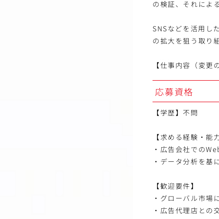
の検証、それによ
SNSなどを活用
の拡大を狙う取り
【仕事内容（変更
応募資格
【学歴】不問
【求める経験・能
・広告会社でのW
・データ分析を基
【歓迎要件】
・グローバル市場
・広告代理店との