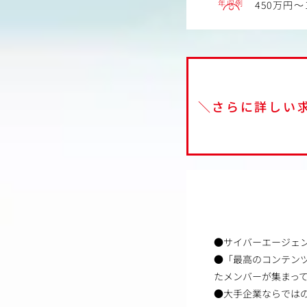
年収例
450万円～
＼さらに詳しい
●サイバーエージェン
●「最高のコンテン
たメンバーが集まっ
●大手企業ならでは