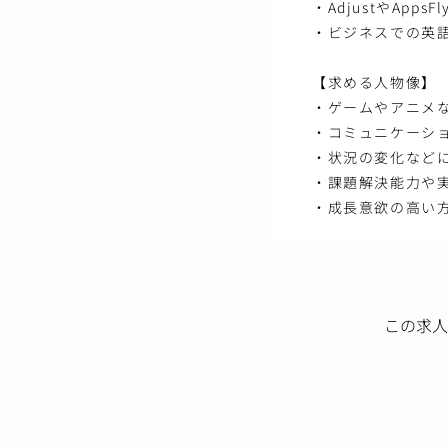
・AdjustやAp
・ビジネスでの英
【求める人物像】
・ゲームやアニメ
・コミュニケーシ
・状況の変化など
・課題解決能力や
・成長意欲の高い
この求人