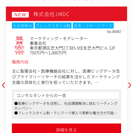
株式会社JMDC
NEW
土日祝休み
フレックスタイム制
在宅・リモートワーク
No.86987
職種
マーケティング・モデレーター
業種
事業会社
勤務地
東京都港区芝大門2丁目5-5住友芝大門ビル 12F
年収例
750万円～1,000万円
職務内容
主に製薬会社・医療機器会社に対し、医療ビッグデータ及
‹
›
びプライマリーリサーチの結果を活かしたマーケティング
支援の具体化と実行を担っていただきます。
【具体的な業務内容】
コンサルタントからの一言
・医師・患者を対象とした定性調査（インタビュー）の企
●医療ビッグデータを活用し、社会課題解決に挑むリーディング
画設計・モデレーター
カンパニー
・リサーチ結果に基づくインサイト抽出および報告書作成
●フレックスタイム制・テレワーク導入で柔軟な働き方が可能
・医療ビッグデータ（レセプトデータ等）を活用した定性
●製薬・医療機器業界向けマーケティング支援で専門性を発揮
調査のプランニング
・プロジェクトマネジメント
詳細を見る