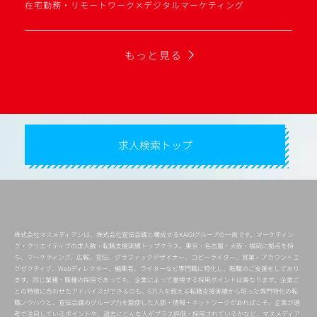
在宅勤務・リモートワーク×デジタルマーケティング
もっと見る
求人検索トップ
株式会社マスメディアンは、株式会社宣伝会議と構成するKAIGIグループの一員です。マーケティン
グ・クリエイティブの求人数・転職支援実績トップクラス。東京・名古屋・大阪・福岡に拠点を持
ち、マーケティング、広報、宣伝、グラフィックデザイナー、コピーライター、営業・アカウントエ
グゼクティブ、Webディレクター、編集者、ライターなど専門職に特化し、転職のご支援をしており
ます。同じ業種・職種の採用であっても、企業によって重視する採用ポイントは異なります。企業ご
との特徴に合わせたアドバイスができるのも、6万人を超える転職支援実績から培った専門特化の転
職ノウハウと、宣伝会議のグループ力を駆使した人脈・情報・ネットワークがあればこそ。企業が選
考で注目しているポイントや、過去にどんな人がプラス評価・採用されているかなど、マスメディア