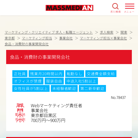
求人検索
メニュー
マーケティング・クリエイティブ 求人・転職エージェント
求人検索
関東
東京都
マーケティング担当
事業会社
マーケティング担当×事業会社
食品・消費財の事業開発会社
食品・消費財の事業開発会社
正社員
残業月20時間以内
転勤なし
交通費全額支給
オフィスが禁煙
服装自由
中途入社5割以上
女性社員が5割以上
未経験者歓迎
第二新卒歓迎
No.78437
職種
Webマーケティング責任者
業種
事業会社
勤務地
東京都目黒区
年収例
700万円～900万円