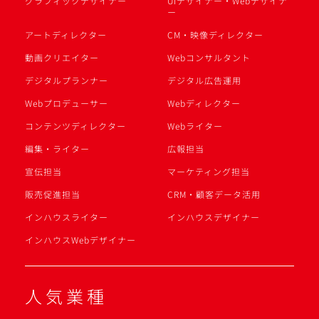
グラフィックデザイナー
UIデザイナー・Webデザイナ
ー
アートディレクター
CM・映像ディレクター
動画クリエイター
Webコンサルタント
デジタルプランナー
デジタル広告運用
Webプロデューサー
Webディレクター
コンテンツディレクター
Webライター
編集・ライター
広報担当
宣伝担当
マーケティング担当
販売促進担当
CRM・顧客データ活用
インハウスライター
インハウスデザイナー
インハウスWebデザイナー
人気業種