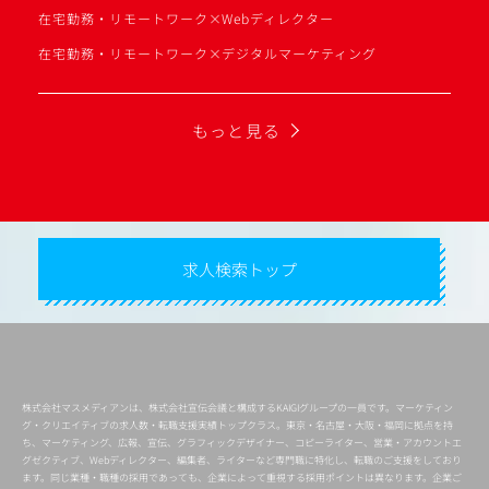
在宅勤務・リモートワーク×Webディレクター
在宅勤務・リモートワーク×デジタルマーケティング
もっと見る
求人検索トップ
株式会社マスメディアンは、株式会社宣伝会議と構成するKAIGIグループの一員です。マーケティン
グ・クリエイティブの求人数・転職支援実績トップクラス。東京・名古屋・大阪・福岡に拠点を持
ち、マーケティング、広報、宣伝、グラフィックデザイナー、コピーライター、営業・アカウントエ
グゼクティブ、Webディレクター、編集者、ライターなど専門職に特化し、転職のご支援をしており
ます。同じ業種・職種の採用であっても、企業によって重視する採用ポイントは異なります。企業ご