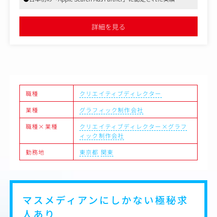
ります。
●大手ナショナルクライアントとのプロジェクト多数（外資系大
手自動車メーカー、大手飲料メーカーなど）
【担当業務】
詳細を見る
・クリエイティブ企画会議の進行
・クリエイティブコンセプト作成
・クリエイティブ制作のディレクション
・広告配信結果の分析
職種
クリエイティブディレクター
業種
グラフィック制作会社
職種×業種
クリエイティブディレクター×グラフ
ィック制作会社
勤務地
東京都
関東
マスメディアンにしかない
極秘求
人あり