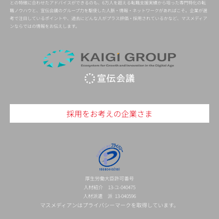
との特徴に合わせたアドバイスができるのも、6万人を超える転職支援実績から培った専門特化の転
職ノウハウと、宣伝会議のグループ力を駆使した人脈・情報・ネットワークがあればこそ。企業が選
考で注目しているポイントや、過去にどんな人がプラス評価・採用されているかなど、マスメディア
ンならではの情報をお伝えします。
採用をお考えの企業さま
厚生労働大臣許可番号
人材紹介 13-ユ-040475
人材派遣 派 13-040596
マスメディアンはプライバシーマークを取得しています。