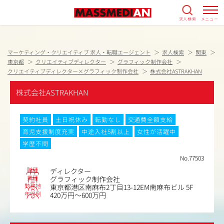
求人検索
メニュー
マーケティング・クリエイティブ 求人・転職エージェント
求人検索
関東
東京都
クリエイティブディレクター
グラフィック制作会社
クリエイティブディレクター×グラフィック制作会社
株式会社ASTRAKHAN
株式会社ASTRAKHAN
契約社員
土日祝休み
転勤なし
交通費全額支給
育児支援制度充実
中途入社5割以上
女性が活躍中
学歴不問
No.77503
職種
ディレクター
業種
グラフィック制作会社
勤務地
東京都港区南麻布2丁目13-12EM南麻布ビル 5F
年収例
420万円～600万円