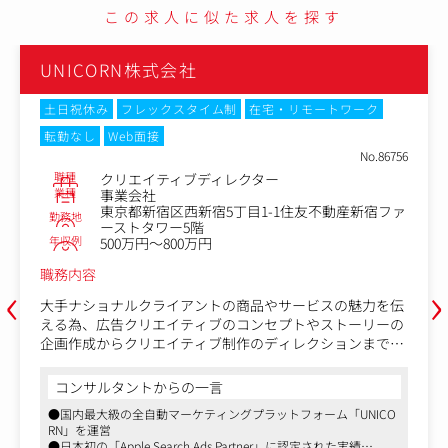
この求人に似た求人を探す
UNICORN株式会社
土日祝休み
フレックスタイム制
在宅・リモートワーク
転勤なし
Web面接
No.86756
職種
クリエイティブディレクター
業種
事業会社
東京都新宿区西新宿5丁目1-1住友不動産新宿ファ
勤務地
ーストタワー5階
年収例
500万円～800万円
職務内容
‹
›
大手ナショナルクライアントの商品やサービスの魅力を伝
える為、広告クリエイティブのコンセプトやストーリーの
企画作成からクリエイティブ制作のディレクションまでを
行います。インタラクティブ性を駆使してユーザーが興味
を持ってくれるクリエイティブを制作します。
コンサルタントからの一言
社内営業担当、制作クリエイターとのコミュニケーション
●国内最大級の全自動マーケティングプラットフォーム「UNICO
を取りながら、場合によっては、クライアントや広告代理
RN」を運営
店へ直接クリエイティブ企画の提案や説明をすることもあ
●日本初の「Apple Search Ads Partner」に認定された実績