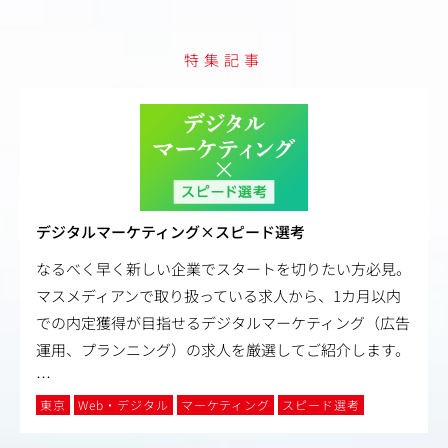
います。
その他、長期的な就業のために下記制度を取り入れていま
特集記事
す。
・ハイブリッドワーク制度（テレワーク週2回、シフトワ
ーク）
・時間単位有休制度、計画有休制度
・育児短時間勤務制度の対象者拡充（小学校4年生の始期
まで利用可）
・ライフステージに合わせたワークスタイルチェンジ制
度、短日短時間勤務制度の導入
デジタルマーケティング×スピード選考
なるべく早く新しい企業でスタートを切りたい方必見。
マスメディアンで取り扱っている求人から、1カ月以内
での内定獲得が目指せるデジタルマーケティング（広告
運用、プランニング）の求人を厳選してご紹介します。
…
東京
Web・デジタル
マーケティング
スピード選考