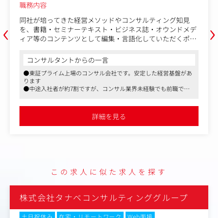
職務内容
‹
›
同社が培ってきた経営メソッドやコンサルティング知見
を、書籍・セミナーテキスト・ビジネス誌・オウンドメデ
ィア等のコンテンツとして編集・言語化していただくポジ
ションです。
コンサルタントからの一言
本ポジションでは、コンサルタントの知見や構想を読み解
●東証プライム上場のコンサル会社です。安定した経営基盤があ
き、抽象的な概念を読者に伝わる文章へと整理・構造化
ります
し、読者に伝わる発信へつなげる役割を担っていただきま
●中途入社者が約7割ですが、コンサル業界未経験でも前職での
す。
課題解決体験や地域貢献を希望する20～30代が活躍しています
●テレワーク（週2回）やシフトワーク（8:00～16:30/9:30～18:00/
主なミッションは、経営知見を正しく理解し、読者に伝わ
10:00～18:30）、時短制度など、中長期的に働ける環境です
詳細を見る
る構成と表現へ落とし込むことです。
企画内容に応じて、主に以下のような観点で執筆・編集・
校正・進行管理に関わっていただきます。
（具体的な業務内容）
・TCG経営メソッドに基づく書籍原稿、セミナーテキスト
この求人に似た求人を探す
の執筆～リライト、編集
・コンサルタント（執筆者・監修者）への取材、インタビ
ューおよび構成案の作成
株式会社タナベコンサルティンググループ
・生成AI等のツールを活用したコンテンツ作成の補助、効
率化
土日祝休み
在宅・リモートワーク
Web面接