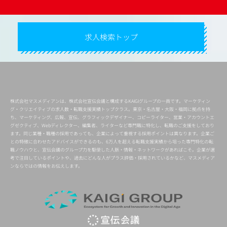
求人検索トップ
株式会社マスメディアンは、株式会社宣伝会議と構成するKAIGIグループの一員です。マーケティン
グ・クリエイティブの求人数・転職支援実績トップクラス。東京・名古屋・大阪・福岡に拠点を持
ち、マーケティング、広報、宣伝、グラフィックデザイナー、コピーライター、営業・アカウントエ
グゼクティブ、Webディレクター、編集者、ライターなど専門職に特化し、転職のご支援をしており
ます。同じ業種・職種の採用であっても、企業によって重視する採用ポイントは異なります。企業ご
との特徴に合わせたアドバイスができるのも、6万人を超える転職支援実績から培った専門特化の転
職ノウハウと、宣伝会議のグループ力を駆使した人脈・情報・ネットワークがあればこそ。企業が選
考で注目しているポイントや、過去にどんな人がプラス評価・採用されているかなど、マスメディア
ンならではの情報をお伝えします。