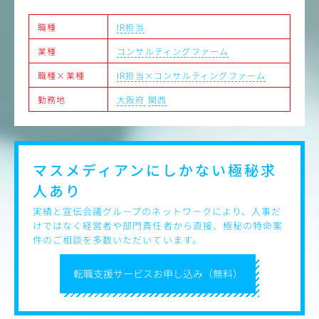
らのご応募をお待ちしております。
→主な読者は企業の経営者やリーダー層であり、社会性の
高いテーマを扱う仕事です。
職種
IR担当
●IR
①法定・適時開示業務
業種
コンサルティングファーム
・自社ナレッジに深く向き合える
②機関投資家向け・個人投資家向け決算説明会の企画・開
→自社メディア・自社コンテンツが中心のため、同社のメ
催と説明会資料の企画（説明会資料のデザイン等の作成作
職種×業種
IR担当×コンサルティングファーム
ソッド理解を深めながら、一貫性のある発信に取り組めま
業は外部に委託）
す。
③機関投資家（ファンドマネジャー・アナリスト等）やマ
勤務地
大阪府
関西
スコミとのミーティング（自社の魅力の発信）
・AI時代の新しい制作スタイルをつくれる
④企業レポート等の作成・発信
→生成AI等も活用しながら、生産性と品質を両立するコン
⑤潜在株主アンケートの企画・実施
テンツ制作の型づくりに関わることができます。
⑥SNS・Webの企画・運用
⑦社内IR
マスメディアンにしかない
極秘求
⑧全社予算の策定補助
人あり
⑨中期経営計画の策定・発信（策定は全社プロジェクトの
一員として）
実績と宣伝会議グループのネットワークにより、人事だ
けではなく経営者や部門責任者から直接、極秘の特命案
●SR
件のご相談を多数いただいています。
①株主向け事業報告書の作成
②定時株主総会の企画・当日運営
転職支援サービスお申し込み（無料）
③株主アンケートの企画・実施
キャリア入社者は約7割、コンサル業界未経験でも前職で
の課題解決体験や地域貢献を希望する20～30代が活躍して