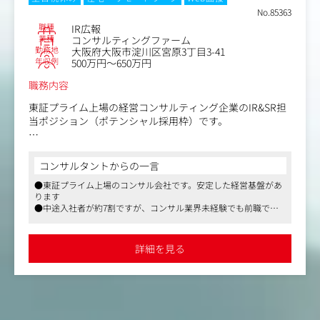
・制作スケジュールの管理/調整、および担当案件の進行
No.85363
管理
職種
IR広報
・オウンドメディア（TCG REVIEW等）の記事編集、校
業種
コンサルティングファーム
閲、品質管理
勤務地
大阪府大阪市淀川区宮原3丁目3-41
・原稿の校正校閲（素読み、事実確認、表記統一、論理構
年収例
500万円～650万円
成の確認）
職務内容
・外部パートナー（ライター等）の原稿チェック、品質確
認
東証プライム上場の経営コンサルティング企業のIR&SR担
・SNSや動画コンテンツ用スクリプトの作成、テキスト確
当ポジション（ポテンシャル採用枠）です。
認
・増刷や改訂版発行に伴う原稿の修正、アップデート対応
経営企画部において、各ステークホルダーに自社の魅力
・Webコンテンツの簡易編集（CMS）や制作会社との調整
（ビジョン・戦略・事業等）や財務状況を発信し、当社の
コンサルタントからの一言
と掲載後の改善検討
経営と事業の環境を良くするための業務をご担当いただき
●東証プライム上場のコンサル会社です。安定した経営基盤があ
ます。
ります
（本ポジションの魅力）
●中途入社者が約7割ですが、コンサル業界未経験でも前職での
・ブランド価値に関わるコンテンツ制作に携われる
IR&SR戦略の立案から各種施策の実行、加えて数値計画の
課題解決体験や地域貢献を希望する20～30代が活躍しています
→書籍やセミナーテキストなど、当社の発信において重要
立案やステークホルダーへ発信する中期経営計画の策定に
●テレワーク（週2回）やシフトワーク（8:00～16:30/9:30～18:00/
なコンテンツ制作に関わることができます。
も携わっていただき、将来的には本業務のリーダー・責任
10:00～18:30）、時短制度など、中長期的に働ける環境です
詳細を見る
者を担っていただきたいと考えております。
・ライター、編集者としての専門性を深められる
→経営メソッドという専門性の高いテーマを扱うことで、
「全国の企業の発展に貢献するタナベコンサルティンググ
ビジネスライティングの力を磨けます。
ループの経営と事業の環境を良くしたい！ひいては、日本
経済の発展にも貢献したい！」という意欲をお持ちの方か
・経営層向けの発信に携われる