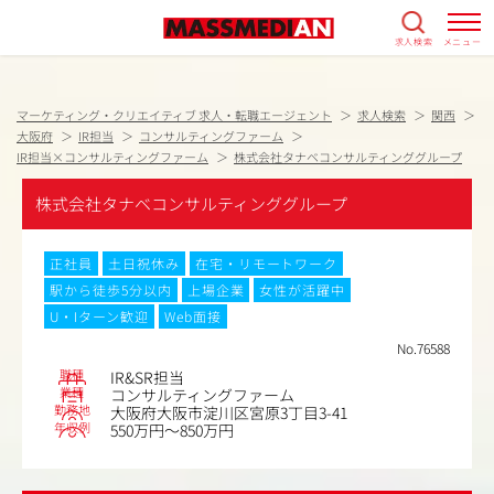
求人検索
メニュー
マーケティング・クリエイティブ 求人・転職エージェント
求人検索
関西
大阪府
IR担当
コンサルティングファーム
IR担当×コンサルティングファーム
株式会社タナベコンサルティンググループ
株式会社タナベコンサルティンググループ
正社員
土日祝休み
在宅・リモートワーク
駅から徒歩5分以内
上場企業
女性が活躍中
U・Iターン歓迎
Web面接
No.76588
職種
IR&SR担当
業種
コンサルティングファーム
勤務地
大阪府大阪市淀川区宮原3丁目3-41
年収例
550万円～850万円