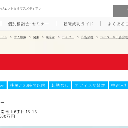
ージェントならマスメディアン
個別相談会･セミナー
転職成功ガイド
よくある
ェント
求人検索
関東
東京都
ライター
広告会社
ライター×広告会
転職活動を始めるにあたり
メーカー・事業会社への転職
履歴書のつくり方
大手広告会社への転職
職務経歴書のつくり方
エグゼクティブ転職
み
残業月20時間以内
転勤なし
オフィスが禁煙
中途入社
ポートフォリオのつくり方
しゅふクリ･ママクリ転職
面接対策
年収アップ転職
ター
南青山6丁目13-15
未経験から広告業界への転職
Uターン･Iターン転職
600万円