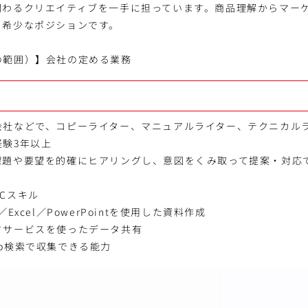
関わるクリエイティブを一手に担っています。商品理解からマー
、希少なポジションです。
の範囲）】会社の定める業務
会社などで、コピーライター、マニュアルライター、テクニカル
験3年以上
課題や要望を的確にヒアリングし、意図をくみ取って提案・対応
Cスキル
ord／Excel／PowerPointを使用した資料作成
ドサービスを使ったデータ共有
b検索で収集できる能力