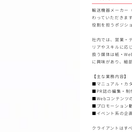
輸送機器メーカー
わっていただきま
役割を担うポジシ
社内では、営業・
リアやスキルに応
扱う媒体は紙・W
に興味があり、細
【主な業務内容】
■マニュアル・カ
■PR誌の編集・制
■Webコンテンツ
■プロモーション
■イベント系の企
クライアントはすべ