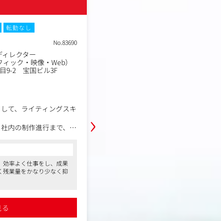
株式会社4X
転勤なし
土日祝休み
在宅・リモートワーク
No.83690
職種
ディレクター
編集ライター／コピーライ
業種
ィック・映像・Web）
総合制作会社（グラフィッ
9-2 宝国ビル3F
東京都中央区築地５丁目３
勤務地
東京本社新館９階
年収例
400万円～700万円
職務内容
として、ライティングスキ
›
【求人職種】編集ライター／コピー
【仕事内容】
ら社内の制作進行まで、制
・朝日新聞や関連のWebサイトに掲
ていただきます。
「企画」「取材」「ライティング・
製品の販促ツール（パンフ
ケティング施策におけるコピーライ
ど）や、組合の機関誌、企
コンサルタントからの一言
していただきます。
、効率よく仕事をし、成果
く残業量をかなり少なく抑
●朝日新聞グループの総合マーケティン
された先様への取材を行う
●グループ経営に力を入れている朝日新
・著名人や有識者への取材も多いた
型連休化させるなどオンオ
件依頼も増えておりそれに伴う増員募集
ケーション力」と「正確な学習能力
編集・リライト業務のほか
ランスを重視した働き方が
●出社、リモートミックスの就業が可能
れるポジションです。
訪問して取材・記事作成を
す
見る
詳細を見る
・出版、医療・薬品、化粧品・ファ