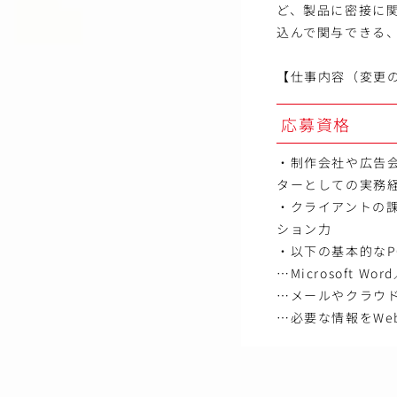
ど、製品に密接に
込んで関与できる
【仕事内容（変更
応募資格
・制作会社や広告
ターとしての実務経
・クライアントの
ション力
・以下の基本的なP
…Microsoft W
…メールやクラウ
…必要な情報をWe