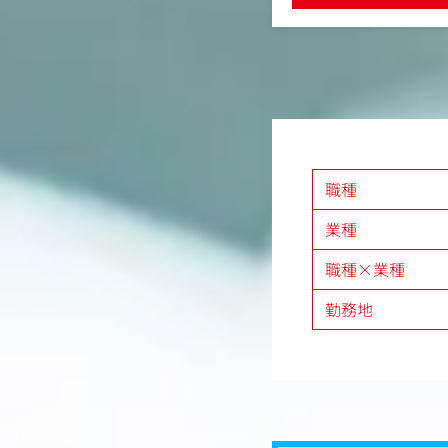
ざいます。
ニュースに触れることがで
のお付き合いも長く、中途・新卒共に多
【SNS公式アカウント】※
います
なアートディレクター、デザイナー、
・Xフォロワー数「オリコ
ているので、よりレベルの高い環境で
ON NEWS【アニメ】46
、魅力的な職場です。
・Facebookいいね！数1
・Instagramフォロワー
電気？動？「Honda e」のセールスプ
【主な担当業務】
・オンラインニュース記
主要商品のコンセプトワークからグラ
職種
・オリコンニュースにて
タログ・販促物などの制作
軸にしたSNS運用（X、Face
H THETA」プロモーションビデオ、
s）
業種
、SNS、リーフレットなどグローバル
・ユーザーや競合ブラン
ンを企画制作
・ブランド認知拡大/フ
職種×業種
案/広告配信
勤務地
※ニュース記事執筆8割、
【仕事のやりがい・魅力
・国内随一の規模のエン
事を発信できる
・エンタメ最前線の現場
ースに触れることができ