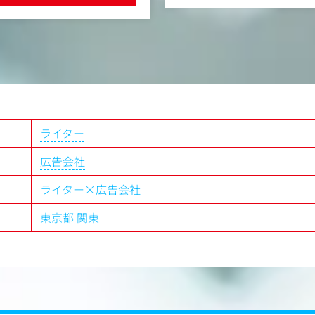
受領した資料を読み解き、わ
きます
編集スキルも必要となります
2026年4月時点
制作は、社内のデザイナー陣
ンニュース」177万人、ORIC
ィレクションや案件管理の力
万人
です。
6万人
いずれの媒体においても、ク
数6.1万人
速かつ正確に対応することが
事の執筆・編集
ライター
配信するニュースコンテンツを
book、Instagram、Thread
広告会社
ドのSNS調査分析
ァン獲得に向けてのSNS企画立
ライター×広告会社
東京都
関東
SNS運用2割
】
タメサイトで、自分の書いた記
で、さまざまなジャンルのニュ
る