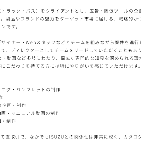
（トラック・バス）をクライアントとし、広告・販促ツールの企
す。製品やブランドの魅力をターゲット市場に届ける、戦略的か
ョンです。
デザイナー・Webスタッフなどとチームを組みながら案件を進行
じて、ディレクターとしてチームをリードしていただくこともあ
eb・動画など多岐にわたり、幅広く専門的な知見を深められる環
部にこだわりを持てる方には特にやりがいを感じていただけます
タログ・パンフレットの制作
作
の企画・制作
動画・マニュアル動画の制作
画・制作
て直取引で、なかでもISUZUとの関係性は非常に深く、カタロ