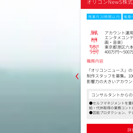
ブコミュニケイションズ株
オリコンNewS株
残業月20時間以内
転勤
なし
職種
アカウント運
No.73500
エンタメコン
業種
職
画・音楽）
会社（グラフィック・映像・Web）
勤務地
東京都港区六本木
区渋谷1-19-25エスタビル
年収例
400万円～500
～500万円
職務内容
‹
『オリコンニュース』の
粧品メーカー等のカタログ、コミュニ
制作スタッフを募集。1
、Web媒体の企画立案、ライティン
影響力の大きいアカウン
訂作業などをご担当いただきます。そ
ド発信をお任せします。
冊子の巻頭特集を企画・構成・ライテ
コンサルタントからの
いただきます。
からの一言
【オリコンニュースとは
●セルフマネジメントを重
最新情報を幅広く発信す
制作プロダクションとして屈指の企業規
年取引をしている企業が多く、企業の
給・代休取得の業務コント
芸能情報をはじめ、ドラ
り、マス、販促、Webなど広告のあらゆ
リエンを受けることも多いです。
●芸能プロダクション、テ
い・動画配信サービスな
トータルなクリエイティブサービスを提
給、動画配信サービスなど
業は提案や打ち合わせのためにクライ
く紹介。近年は格闘技や
ネットワークを構築できま
でご訪問いただくこともあり、年間プ
接取引の仕事が全体の3/4を占め、企画段
イル情報など、既存のエ
●国内随一の規模のエンタ
どの大型案件を企画段階から関わって
とより近い位置で仕事に携わることがで
詳
発信でき、エンタメ最前線
トレンドも発信していま
詳細を見る