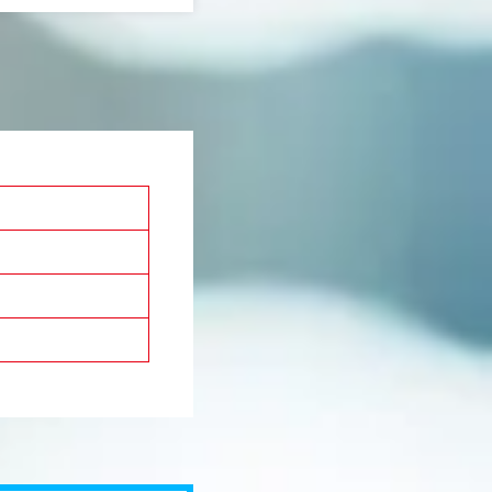
かりやすい形へ変えていく
品、金融、情報通信、車両、重工産
。
公庁、観光、不動産、学校・教育、
とチームで進めるため、デ
ける分野は多岐にわたります。
量も求められるポジション
■同ポジションのユニーク■
ライアントに寄り添い、迅
・「クリエイティブ×イベントの両
業務の大前提となります。
・朝日新聞の知名度と信用を背景と
型の案件に携わることでスキルと経
ます。
・社内のイベントチームやグラフィ
ェブデザイナー等との協業で、チー
を作る充実感を得られます。
・朝日新聞社とのグループ間取引の
ントとの直接取引／大手広告代理店
なクライアントの案件があります。
・長文の取材記事からシンプルで力
ー、動画や漫画のシナリオまで、「
た様々なアウトプットに関わる仕事
求められる役割は多岐にわたります