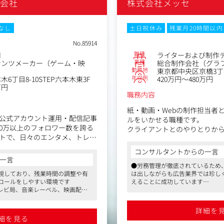
式会社
株式会社メッセ
なし
土日祝休み
残業月20時間以内
No.85914
職種
用
ライターおよび制作
業種
テンツメーカー（ゲーム・映
総合制作会社（グラフ
勤務地
東京都中央区京橋3丁目
年収例
6丁目8-10STEP六本木東3F
420万円～480万円
万円
職務内容
紙・動画・Webの制作担当者
公式アカウント運用・配信記事
ルをいかせる職種です。
00万以上のフォロワー数を誇る
クライアントとのやりとりか
トで、日々のエンタメ、トレン
作に関わる幅広い領域を担っ
対象となる媒体は、メーカー
コンサルタントからの一言
レット、チラシ、Web記事な
一言
】
●労務管理が徹底されているため
業の社内報などです。
視しており、残業時間の調整や有
は出しながらも広告業界では珍し
る総合トレンドメディアです。
販促ツールでは、製品が導入
ロールをしやすい環境です
えることに成功しています
マ・アニメ・音楽・映画・お笑
こともあります。
レビ局、音楽レーベル、映画配
●有給休暇を活用して夏休みを大
ど、最新のエンタメ情報を幅広
また、機関誌や社内報では、
、日々エンタメとの接点があり、
フが付けやすく、ワークライフバ
アーバンスポーツ、ライフスタ
に、クライアントの事業所を
す
求める方にはうってつけな環境で
詳細を
ンタメ枠にとらわれない最先端
メサイトで、自分の書いた記事を
行うケースも多々あります。
細を見る
の現場で、さまざまなジャンルの
す。