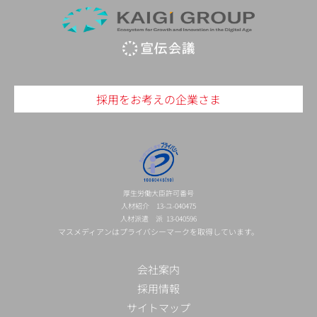
採用をお考えの企業さま
厚生労働大臣許可番号
人材紹介 13-ユ-040475
人材派遣 派 13-040596
マスメディアンはプライバシーマークを取得しています。
会社案内
採用情報
サイトマップ