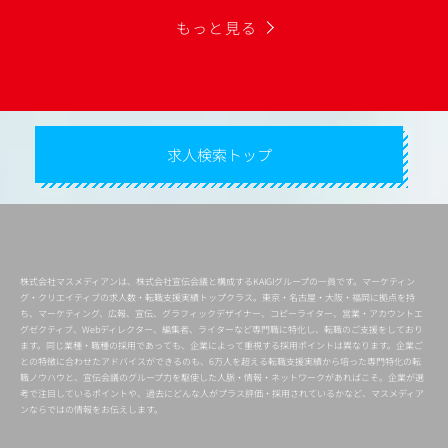
もっと見る
求人検索トップ
株式会社マスメディアンは、株式会社宣伝会議と構成するKAIGIグループの一員です。マーケティン
グ・クリエイティブの求人数・転職支援実績トップクラス。東京・名古屋・大阪・福岡に拠点を持
ち、マーケティング、広報、宣伝、グラフィックデザイナー、コピーライター、営業・アカウントエ
グゼクティブ、Webディレクター、編集者、ライターなど専門職に特化し、転職のご支援をしており
ます。同じ業種・職種の採用であっても、企業によって重視する採用ポイントは異なります。企業ご
との特徴に合わせたアドバイスができるのも、6万人を超える転職支援実績から培った専門特化の転
職ノウハウと、宣伝会議のグループ力を駆使した人脈・情報・ネットワークがあればこそ。企業が選
考で注目しているポイントや、過去にどんな人がプラス評価・採用されているかなど、マスメディア
ンならではの情報をお伝えします。