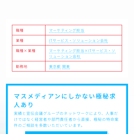
もとにマーケティング戦略を立案・推進する人材へ成長し
ていただくことを期待しています。
将来的にはブランド戦略や新規施策の企画をリードし、部
門横断で事業成長を牽引するポジションとして活躍いただ
くことを想定しています。
職種
マーケティング担当
〈具体的な業務内容〉
業種
ITサービス・ソリューション会社
●市場・競合・顧客の分析による機会・課題の発見
●各種マーケティング施策の効果検証
職種×業種
マーケティング担当×ITサービス・ソ
●TVCM・デジタル広告など広告投資の効果分析
リューション会社
●分析結果をもとにした課題抽出と改善施策の立案・実行
●データに基づくPDCAの提案 など
勤務地
東京都
関東
マスメディアンにしかない
極秘求
人あり
実績と宣伝会議グループのネットワークにより、人事だ
けではなく経営者や部門責任者から直接、極秘の特命案
件のご相談を多数いただいています。