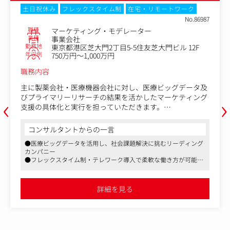
土日祝休み
転勤なし
Web面接
No.87007
職種
マーケティングアナリスト
業種
事業会社
勤務地
東京都港区港南1-8-15Wビル20階
年収例
600万円～730万円
職務内容
リカバリーウェアブランド『ReD』のコミュニケーション
‹
›
戦略およびPRをリードするポジションです。
『ReD』は2025年7月のブランドローンチ以降、わずか 8か
月で累計150万枚 を突破。
コンサルタントからの一言
市場No.1ブランド を目指し、事業を拡大しております。
●ReFaやSIXPADを展開する美容・健康機器メーカー
●注目の集まるリカバリーウェアの担当求人
配属組織では、市場や顧客を深く理解し、ブランドの価値
●高待遇で各種手当や福利厚生も整っています
を生活者へ届けることで、事業成長を牽引することをミッ
ションとしております。
市場分析からコミュニケーション戦略の立案、広告・PR・
詳細を見る
店頭販促・キャンペーンの企画運営まで、一貫してマーケ
ティング活動を推進しています。
本ポジションでは、市場や顧客を深く理解し、分析結果を