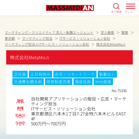
求人検索
メニュー
マーケティング・クリエイティブ 求人・転職エージェント
求人検索
関東
東京都
マーケティング担当
ITサービス・ソリューション会社
マーケティング担当×ITサービス・ソリューション会社
株式会社MetaMoJi
株式会社MetaMoJi
正社員
土日祝休み
在宅・リモートワーク
転勤なし
交通費全額支給
研修制度充実
服装自由
Web面接
No.75336
自社開発アプリケーションの販促・広告・マーケ
職種
ティング担当
業種
ITサービス・ソリューション会社
東京都港区六本木1丁目7-27全特六本木ビル EAST
勤務地
4F
年収例
500万円～700万円